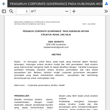
PENGARUH CORPORATE GOVERNANCE PADA HUBUNGAN ANTARA STRUKTUR MODAL DAN NILAI