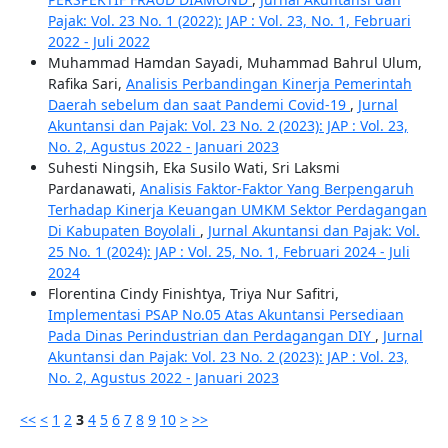
Pajak: Vol. 23 No. 1 (2022): JAP : Vol. 23, No. 1, Februari
2022 - Juli 2022
Muhammad Hamdan Sayadi, Muhammad Bahrul Ulum,
Rafika Sari,
Analisis Perbandingan Kinerja Pemerintah
Daerah sebelum dan saat Pandemi Covid-19
,
Jurnal
Akuntansi dan Pajak: Vol. 23 No. 2 (2023): JAP : Vol. 23,
No. 2, Agustus 2022 - Januari 2023
Suhesti Ningsih, Eka Susilo Wati, Sri Laksmi
Pardanawati,
Analisis Faktor-Faktor Yang Berpengaruh
Terhadap Kinerja Keuangan UMKM Sektor Perdagangan
Di Kabupaten Boyolali
,
Jurnal Akuntansi dan Pajak: Vol.
25 No. 1 (2024): JAP : Vol. 25, No. 1, Februari 2024 - Juli
2024
Florentina Cindy Finishtya, Triya Nur Safitri,
Implementasi PSAP No.05 Atas Akuntansi Persediaan
Pada Dinas Perindustrian dan Perdagangan DIY
,
Jurnal
Akuntansi dan Pajak: Vol. 23 No. 2 (2023): JAP : Vol. 23,
No. 2, Agustus 2022 - Januari 2023
<<
<
1
2
3
4
5
6
7
8
9
10
>
>>