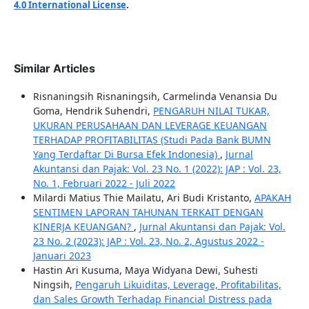
4.0 International License
.
Similar Articles
Risnaningsih Risnaningsih, Carmelinda Venansia Du
Goma, Hendrik Suhendri,
PENGARUH NILAI TUKAR,
UKURAN PERUSAHAAN DAN LEVERAGE KEUANGAN
TERHADAP PROFITABILITAS (Studi Pada Bank BUMN
Yang Terdaftar Di Bursa Efek Indonesia)
,
Jurnal
Akuntansi dan Pajak: Vol. 23 No. 1 (2022): JAP : Vol. 23,
No. 1, Februari 2022 - Juli 2022
Milardi Matius Thie Mailatu, Ari Budi Kristanto,
APAKAH
SENTIMEN LAPORAN TAHUNAN TERKAIT DENGAN
KINERJA KEUANGAN?
,
Jurnal Akuntansi dan Pajak: Vol.
23 No. 2 (2023): JAP : Vol. 23, No. 2, Agustus 2022 -
Januari 2023
Hastin Ari Kusuma, Maya Widyana Dewi, Suhesti
Ningsih,
Pengaruh Likuiditas, Leverage, Profitabilitas,
dan Sales Growth Terhadap Financial Distress pada