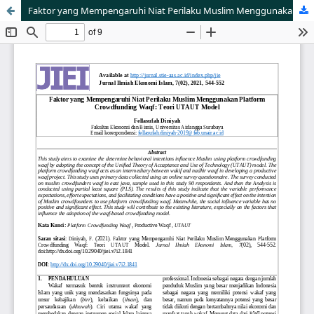
Faktor yang Mempengaruhi Niat Perilaku Muslim Menggunakan Platform Crowdfunding Waqf: Teori UTAUT Model