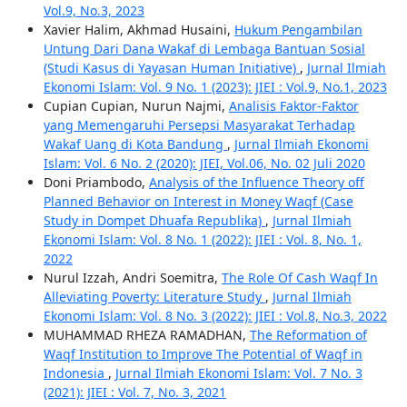
Vol.9, No.3, 2023
Xavier Halim, Akhmad Husaini,
Hukum Pengambilan
Untung Dari Dana Wakaf di Lembaga Bantuan Sosial
(Studi Kasus di Yayasan Human Initiative)
,
Jurnal Ilmiah
Ekonomi Islam: Vol. 9 No. 1 (2023): JIEI : Vol.9, No.1, 2023
Cupian Cupian, Nurun Najmi,
Analisis Faktor-Faktor
yang Memengaruhi Persepsi Masyarakat Terhadap
Wakaf Uang di Kota Bandung
,
Jurnal Ilmiah Ekonomi
Islam: Vol. 6 No. 2 (2020): JIEI, Vol.06, No. 02 Juli 2020
Doni Priambodo,
Analysis of the Influence Theory off
Planned Behavior on Interest in Money Waqf (Case
Study in Dompet Dhuafa Republika)
,
Jurnal Ilmiah
Ekonomi Islam: Vol. 8 No. 1 (2022): JIEI : Vol. 8, No. 1,
2022
Nurul Izzah, Andri Soemitra,
The Role Of Cash Waqf In
Alleviating Poverty: Literature Study
,
Jurnal Ilmiah
Ekonomi Islam: Vol. 8 No. 3 (2022): JIEI : Vol.8, No.3, 2022
MUHAMMAD RHEZA RAMADHAN,
The Reformation of
Waqf Institution to Improve The Potential of Waqf in
Indonesia
,
Jurnal Ilmiah Ekonomi Islam: Vol. 7 No. 3
(2021): JIEI : Vol. 7, No. 3, 2021