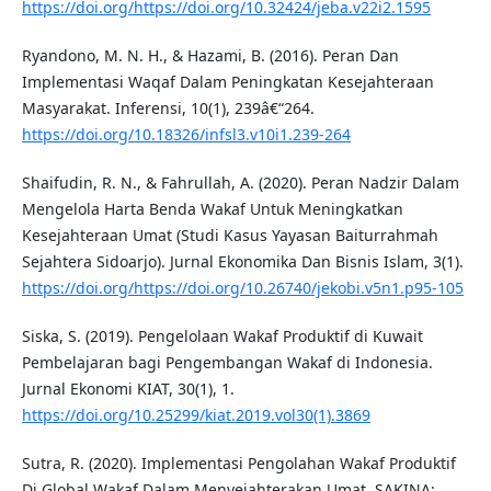
https://doi.org/https://doi.org/10.32424/jeba.v22i2.1595
Ryandono, M. N. H., & Hazami, B. (2016). Peran Dan
Implementasi Waqaf Dalam Peningkatan Kesejahteraan
Masyarakat. Inferensi, 10(1), 239â€“264.
https://doi.org/10.18326/infsl3.v10i1.239-264
Shaifudin, R. N., & Fahrullah, A. (2020). Peran Nadzir Dalam
Mengelola Harta Benda Wakaf Untuk Meningkatkan
Kesejahteraan Umat (Studi Kasus Yayasan Baiturrahmah
Sejahtera Sidoarjo). Jurnal Ekonomika Dan Bisnis Islam, 3(1).
https://doi.org/https://doi.org/10.26740/jekobi.v5n1.p95-105
Siska, S. (2019). Pengelolaan Wakaf Produktif di Kuwait
Pembelajaran bagi Pengembangan Wakaf di Indonesia.
Jurnal Ekonomi KIAT, 30(1), 1.
https://doi.org/10.25299/kiat.2019.vol30(1).3869
Sutra, R. (2020). Implementasi Pengolahan Wakaf Produktif
Di Global Wakaf Dalam Menyejahterakan Umat. SAKINA: