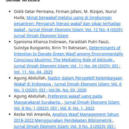
Didik Gelar Permana, Firman Jofani, M. Rizqon, Nurul
Huda,
Minat berwakaf melalui uang di lingkungan
pesantren: Pengaruh literasi wakaf dan sikap terhadap
wakaf
,
Jurnal Ilmiah Ekonomi Islam: Vol. 12 No. 4 (2026):
Jurnal Ilmiah Ekonomi Islam
Syanisma Khansa Indirwan, Faradilah Putri Fauzi,
Sulistya Rusgianto, Ririn Tri Ratnasari,
Determinants of
Intention to Donate Green Waqf among Environmentally
Conscious Muslims: The Mediating Role of Attitude
,
Jurnal Ilmiah Ekonomi Islam: Vol. 11 No. 04 (2025): JIEI :
Vol. 11, No. 04, 2025
Agung Abdullah,
Nadzir dalam Perspektif Kelembagaan
Wakaf di Indonesia
,
Jurnal Ilmiah Ekonomi Islam: Vol. 6
No. 3 (2020): JIEI : Vol.06, No. 03, 2020
Agung Abdullah,
Preferensi wakaf uang pada
Masyarakarat Surakarta.
,
Jurnal Ilmiah Ekonomi Islam:
Vol. 8 No. 1 (2022): JIEI : Vol. 8, No. 1, 2022
Rezka Yoli Amanda,
Analisis Waqf Management Tahun
2018-2022 Menggunakan Pendekatan Bibliometrik
,
Jurnal Ilmiah Ekonomi Islam: Vol. 9 No. 3 (2023): JIEI :