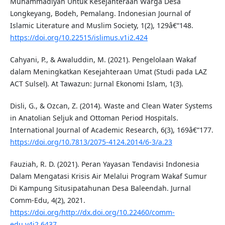
Muhammadiyah Untuk Kesejahteraan Warga Desa
Longkeyang, Bodeh, Pemalang. Indonesian Journal of
Islamic Literature and Muslim Society, 1(2), 129â€“148.
https://doi.org/10.22515/islimus.v1i2.424
Cahyani, P., & Awaluddin, M. (2021). Pengelolaan Wakaf
dalam Meningkatkan Kesejahteraan Umat (Studi pada LAZ
ACT Sulsel). At Tawazun: Jurnal Ekonomi Islam, 1(3).
Disli, G., & Ozcan, Z. (2014). Waste and Clean Water Systems
in Anatolian Seljuk and Ottoman Period Hospitals.
International Journal of Academic Research, 6(3), 169â€“177.
https://doi.org/10.7813/2075-4124.2014/6-3/a.23
Fauziah, R. D. (2021). Peran Yayasan Tendavisi Indonesia
Dalam Mengatasi Krisis Air Melalui Program Wakaf Sumur
Di Kampung Situsipatahunan Desa Baleendah. Jurnal
Comm-Edu, 4(2), 2021.
https://doi.org/http://dx.doi.org/10.22460/comm-
edu.v4i2.6437