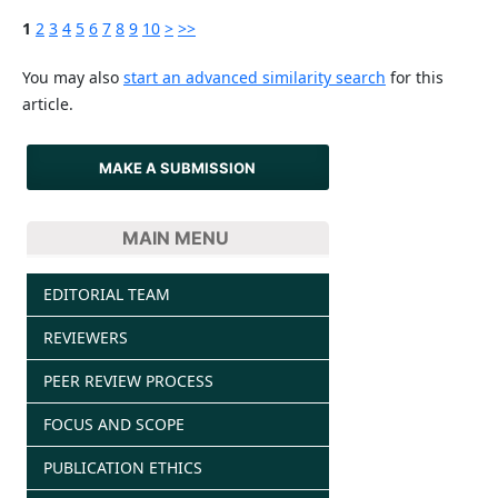
1
2
3
4
5
6
7
8
9
10
>
>>
You may also
start an advanced similarity search
for this
article.
MAKE A SUBMISSION
MAIN MENU
EDITORIAL TEAM
REVIEWERS
PEER REVIEW PROCESS
FOCUS AND SCOPE
PUBLICATION ETHICS