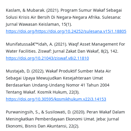
Kaslam, & Mubarak. (2021). Program Sumur Wakaf Sebagai
Solusi Krisis Air Bersih Di Negara-Negara Afrika. Sulesana:
Jurnal Wawasan Keislaman, 15(1).
https://doi.org/https://doi.org/10.24252/sulesana.v15i1.18805
Munifatussaâ€™idah, A. (2021). Waqf Asset Management For
Water Facilities. Ziswaf: Jurnal Zakat Dan Wakaf, 8(2), 142.
https://doi.org/10.21043/ziswaf.v8i2.11810
Mustajab, D. (2022). Wakaf Produktif Sumber Mata Air
Sebagai Upaya Mewujudkan Kesejahteraan Umat
Berdasarkan Undang-Undang Nomor 41 Tahun 2004
Tentang Wakaf. Kosmik Hukum, 22(3).
https://doi.org/10.30595/kosmikhukum.v22i3.14153
Purwaningsih, S., & Susilowati, D. (2020). Peran Wakaf Dalam
Meningkatkan Pemberdayaan Ekonomi Umat. Jeba: Jurnal
Ekonomi, Bisnis Dan Akuntansi, 22(2).