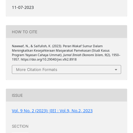
11-07-2023
HOW TO CITE
Nawwaf, N., & Saifulloh, K. (2023). Peran Wakaf Sumur Dalam
Meningkatkan Kesejahteraan Masyarakat Pamekasan (Studi Kasus
Program Yayasan Cahaya Ummat).
Jurnal Ilmiah Ekonomi Islam
,
9
(2), 1950–
1957. https://doi.org/10.29040/jiei.v9i2.8918
More Citation Formats
ISSUE
Vol. 9 No. 2 (2023): JIEI : Vol.9, No.2, 2023
SECTION