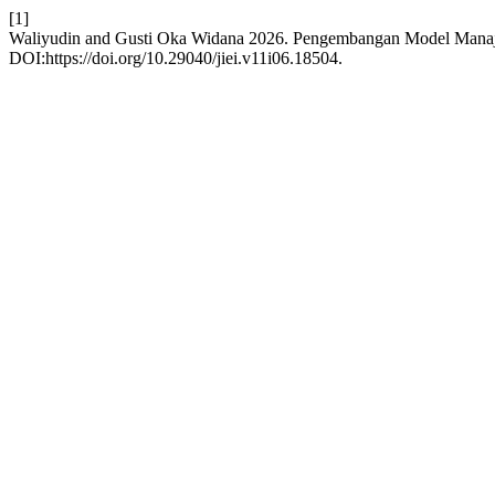
[1]
Waliyudin and Gusti Oka Widana 2026. Pengembangan Model Manajeme
DOI:https://doi.org/10.29040/jiei.v11i06.18504.