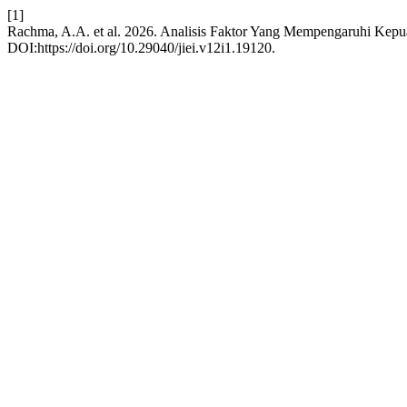
[1]
Rachma, A.A. et al. 2026. Analisis Faktor Yang Mempengaruhi Kep
DOI:https://doi.org/10.29040/jiei.v12i1.19120.