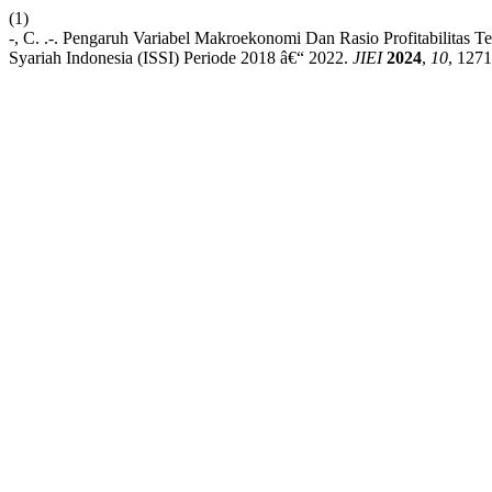
(1)
-, C. .-. Pengaruh Variabel Makroekonomi Dan Rasio Profitabilitas
Syariah Indonesia (ISSI) Periode 2018 â€“ 2022.
JIEI
2024
,
10
, 127