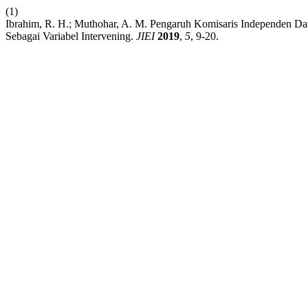
(1)
Ibrahim, R. H.; Muthohar, A. M. Pengaruh Komisaris Independen Dan 
Sebagai Variabel Intervening.
JIEI
2019
,
5
, 9-20.