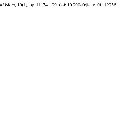
mi Islam
, 10(1), pp. 1117–1129. doi: 10.29040/jiei.v10i1.12256.