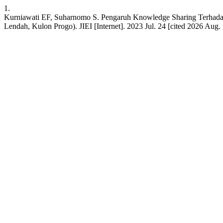
1.
Kurniawati EF, Suharnomo S. Pengaruh Knowledge Sharing Terhadap P
Lendah, Kulon Progo). JIEI [Internet]. 2023 Jul. 24 [cited 2026 Aug. 7]