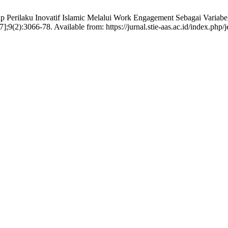
erilaku Inovatif Islamic Melalui Work Engagement Sebagai Variabel I
;9(2):3066-78. Available from: https://jurnal.stie-aas.ac.id/index.php/j