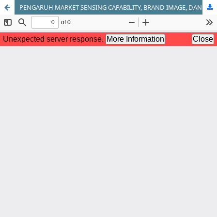
PENGARUH MARKET SENSING CAPABILITY, BRAND IMAGE, DAN KNOWLEDGE SHARING YANG DIMEDIASI OLEH INNOVATION TERHADAP MARKETING PERFORMANCE