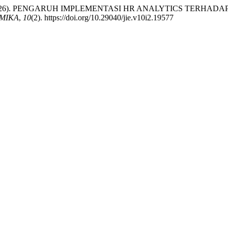
Azahra, F. (2026). PENGARUH IMPLEMENTASI HR ANALYTICS 
MIKA
,
10
(2). https://doi.org/10.29040/jie.v10i2.19577