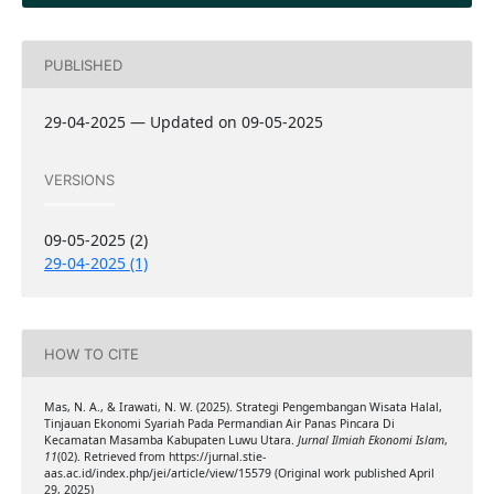
PUBLISHED
29-04-2025 — Updated on 09-05-2025
VERSIONS
09-05-2025 (2)
29-04-2025 (1)
HOW TO CITE
Mas, N. A., & Irawati, N. W. (2025). Strategi Pengembangan Wisata Halal,
Tinjauan Ekonomi Syariah Pada Permandian Air Panas Pincara Di
Kecamatan Masamba Kabupaten Luwu Utara.
Jurnal Ilmiah Ekonomi Islam
,
11
(02). Retrieved from https://jurnal.stie-
aas.ac.id/index.php/jei/article/view/15579 (Original work published April
29, 2025)