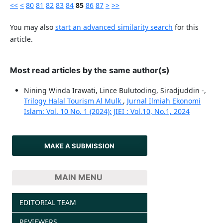
<<
<
80
81
82
83
84
85
86
87
>
>>
You may also
start an advanced similarity search
for this
article.
Most read articles by the same author(s)
Nining Winda Irawati, Lince Bulutoding, Siradjuddin -,
Trilogy Halal Tourism Al Mulk
,
Jurnal Ilmiah Ekonomi
Islam: Vol. 10 No. 1 (2024): JIEI : Vol.10, No.1, 2024
MAKE A SUBMISSION
MAIN MENU
EDITORIAL TEAM
REVIEWERS