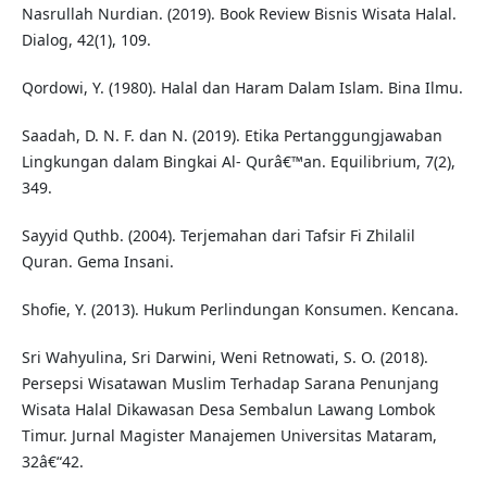
Nasrullah Nurdian. (2019). Book Review Bisnis Wisata Halal.
Dialog, 42(1), 109.
Qordowi, Y. (1980). Halal dan Haram Dalam Islam. Bina Ilmu.
Saadah, D. N. F. dan N. (2019). Etika Pertanggungjawaban
Lingkungan dalam Bingkai Al- Qurâ€™an. Equilibrium, 7(2),
349.
Sayyid Quthb. (2004). Terjemahan dari Tafsir Fi Zhilalil
Quran. Gema Insani.
Shofie, Y. (2013). Hukum Perlindungan Konsumen. Kencana.
Sri Wahyulina, Sri Darwini, Weni Retnowati, S. O. (2018).
Persepsi Wisatawan Muslim Terhadap Sarana Penunjang
Wisata Halal Dikawasan Desa Sembalun Lawang Lombok
Timur. Jurnal Magister Manajemen Universitas Mataram,
32â€“42.