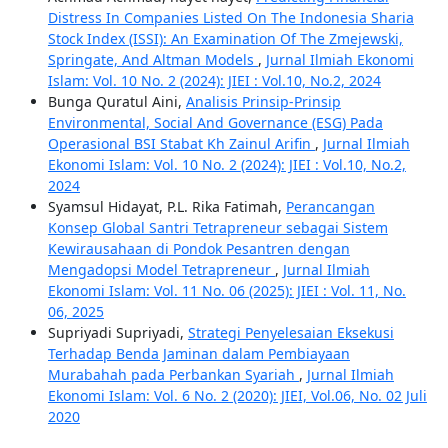
Distress In Companies Listed On The Indonesia Sharia
Stock Index (ISSI): An Examination Of The Zmejewski,
Springate, And Altman Models
,
Jurnal Ilmiah Ekonomi
Islam: Vol. 10 No. 2 (2024): JIEI : Vol.10, No.2, 2024
Bunga Quratul Aini,
Analisis Prinsip-Prinsip
Environmental, Social And Governance (ESG) Pada
Operasional BSI Stabat Kh Zainul Arifin
,
Jurnal Ilmiah
Ekonomi Islam: Vol. 10 No. 2 (2024): JIEI : Vol.10, No.2,
2024
Syamsul Hidayat, P.L. Rika Fatimah,
Perancangan
Konsep Global Santri Tetrapreneur sebagai Sistem
Kewirausahaan di Pondok Pesantren dengan
Mengadopsi Model Tetrapreneur
,
Jurnal Ilmiah
Ekonomi Islam: Vol. 11 No. 06 (2025): JIEI : Vol. 11, No.
06, 2025
Supriyadi Supriyadi,
Strategi Penyelesaian Eksekusi
Terhadap Benda Jaminan dalam Pembiayaan
Murabahah pada Perbankan Syariah
,
Jurnal Ilmiah
Ekonomi Islam: Vol. 6 No. 2 (2020): JIEI, Vol.06, No. 02 Juli
2020