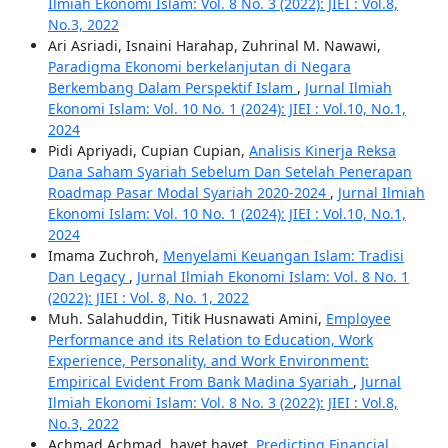
Ilmiah Ekonomi Islam: Vol. 8 No. 3 (2022): JIEI : Vol.8,
No.3, 2022
Ari Asriadi, Isnaini Harahap, Zuhrinal M. Nawawi,
Paradigma Ekonomi berkelanjutan di Negara
Berkembang Dalam Perspektif Islam
,
Jurnal Ilmiah
Ekonomi Islam: Vol. 10 No. 1 (2024): JIEI : Vol.10, No.1,
2024
Pidi Apriyadi, Cupian Cupian,
Analisis Kinerja Reksa
Dana Saham Syariah Sebelum Dan Setelah Penerapan
Roadmap Pasar Modal Syariah 2020-2024
,
Jurnal Ilmiah
Ekonomi Islam: Vol. 10 No. 1 (2024): JIEI : Vol.10, No.1,
2024
Imama Zuchroh,
Menyelami Keuangan Islam: Tradisi
Dan Legacy
,
Jurnal Ilmiah Ekonomi Islam: Vol. 8 No. 1
(2022): JIEI : Vol. 8, No. 1, 2022
Muh. Salahuddin, Titik Husnawati Amini,
Employee
Performance and its Relation to Education, Work
Experience, Personality, and Work Environment:
Empirical Evident From Bank Madina Syariah
,
Jurnal
Ilmiah Ekonomi Islam: Vol. 8 No. 3 (2022): JIEI : Vol.8,
No.3, 2022
Achmad Achmad, hayet hayet,
Predicting Financial