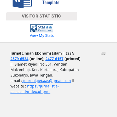
VISITOR STATISTIC
View My Stats
Jurnal Ilmiah Ekonomi Islam | ISSN:
2579-6534
(online);
2477-6157
(printed)
Jl. Slamet Riyadi No.361, Windan,
Makamhaji, Kec. Kartasura, Kabupaten
Sukoharjo, Jawa Tengah.
email :
journal.jiei.aas@gmail.com
ll
website :
https://jurnal.stie-
aas.ac.id/index.php/jei