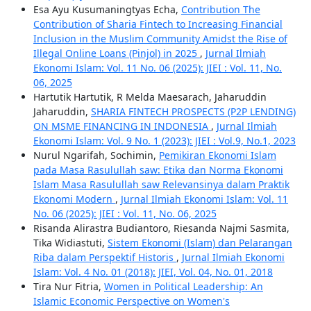
Esa Ayu Kusumaningtyas Echa,
Contribution The
Contribution of Sharia Fintech to Increasing Financial
Inclusion in the Muslim Community Amidst the Rise of
Illegal Online Loans (Pinjol) in 2025
,
Jurnal Ilmiah
Ekonomi Islam: Vol. 11 No. 06 (2025): JIEI : Vol. 11, No.
06, 2025
Hartutik Hartutik, R Melda Maesarach, Jaharuddin
Jaharuddin,
SHARIA FINTECH PROSPECTS (P2P LENDING)
ON MSME FINANCING IN INDONESIA
,
Jurnal Ilmiah
Ekonomi Islam: Vol. 9 No. 1 (2023): JIEI : Vol.9, No.1, 2023
Nurul Ngarifah, Sochimin,
Pemikiran Ekonomi Islam
pada Masa Rasulullah saw: Etika dan Norma Ekonomi
Islam Masa Rasulullah saw Relevansinya dalam Praktik
Ekonomi Modern
,
Jurnal Ilmiah Ekonomi Islam: Vol. 11
No. 06 (2025): JIEI : Vol. 11, No. 06, 2025
Risanda Alirastra Budiantoro, Riesanda Najmi Sasmita,
Tika Widiastuti,
Sistem Ekonomi (Islam) dan Pelarangan
Riba dalam Perspektif Historis
,
Jurnal Ilmiah Ekonomi
Islam: Vol. 4 No. 01 (2018): JIEI, Vol. 04, No. 01, 2018
Tira Nur Fitria,
Women in Political Leadership: An
Islamic Economic Perspective on Women's