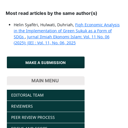
Most read articles by the same author(s)
Helin Syafitri, Hulwati, Duhriah,
Fiqh Economic Analysis
in the Implementation of Green Sukuk as a Form of
SDGs
,
Jurnal Ilmiah Ekonomi Islam: Vol. 11 No. 06
(2025): JIEI : Vol. 11, No. 06, 2025
MAKE A SUBMISSION
MAIN MENU
EDITORIAL TEAM
REVIEWERS
PEER REVIEW PROCESS