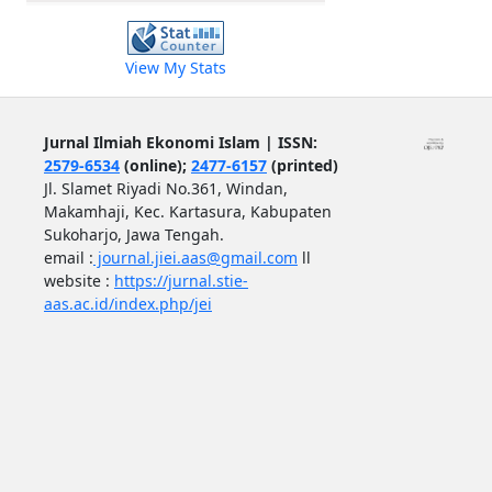
View My Stats
Jurnal Ilmiah Ekonomi Islam | ISSN:
2579-6534
(online);
2477-6157
(printed)
Jl. Slamet Riyadi No.361, Windan,
Makamhaji, Kec. Kartasura, Kabupaten
Sukoharjo, Jawa Tengah.
email :
journal.jiei.aas@gmail.com
ll
website :
https://jurnal.stie-
aas.ac.id/index.php/jei