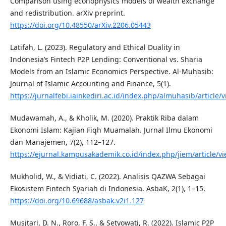
Comparison using econophysics models of wealth exchange
and redistribution. arXiv preprint.
https://doi.org/10.48550/arXiv.2206.05443
Latifah, L. (2023). Regulatory and Ethical Duality in
Indonesia’s Fintech P2P Lending: Conventional vs. Sharia
Models from an Islamic Economics Perspective. Al-Muhasib:
Journal of Islamic Accounting and Finance, 5(1).
https://jurnalfebi.iainkediri.ac.id/index.php/almuhasib/article/
Mudawamah, A., & Kholik, M. (2020). Praktik Riba dalam
Ekonomi Islam: Kajian Fiqh Muamalah. Jurnal Ilmu Ekonomi
dan Manajemen, 7(2), 112–127.
https://ejurnal.kampusakademik.co.id/index.php/jiem/article/v
Mukholid, W., & Vidiati, C. (2022). Analisis QAZWA Sebagai
Ekosistem Fintech Syariah di Indonesia. AsbaK, 2(1), 1–15.
https://doi.org/10.69688/asbak.v2i1.127
Musjtari, D. N., Roro, F. S., & Setyowati, R. (2022). Islamic P2P