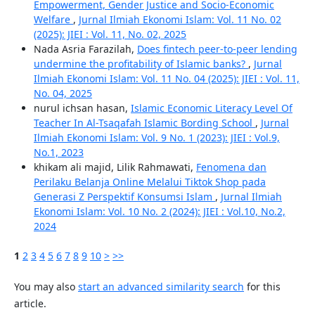
Empowerment, Gender Justice and Socio-Economic
Welfare
,
Jurnal Ilmiah Ekonomi Islam: Vol. 11 No. 02
(2025): JIEI : Vol. 11, No. 02, 2025
Nada Asria Farazilah,
Does fintech peer-to-peer lending
undermine the profitability of Islamic banks?
,
Jurnal
Ilmiah Ekonomi Islam: Vol. 11 No. 04 (2025): JIEI : Vol. 11,
No. 04, 2025
nurul ichsan hasan,
Islamic Economic Literacy Level Of
Teacher In Al-Tsaqafah Islamic Bording School
,
Jurnal
Ilmiah Ekonomi Islam: Vol. 9 No. 1 (2023): JIEI : Vol.9,
No.1, 2023
khikam ali majid, Lilik Rahmawati,
Fenomena dan
Perilaku Belanja Online Melalui Tiktok Shop pada
Generasi Z Perspektif Konsumsi Islam
,
Jurnal Ilmiah
Ekonomi Islam: Vol. 10 No. 2 (2024): JIEI : Vol.10, No.2,
2024
1
2
3
4
5
6
7
8
9
10
>
>>
You may also
start an advanced similarity search
for this
article.