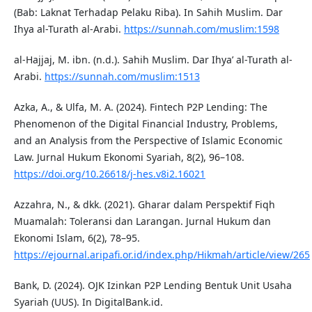
(Bab: Laknat Terhadap Pelaku Riba). In Sahih Muslim. Dar
Ihya al-Turath al-Arabi.
https://sunnah.com/muslim:1598
al-Hajjaj, M. ibn. (n.d.). Sahih Muslim. Dar Ihya’ al-Turath al-
Arabi.
https://sunnah.com/muslim:1513
Azka, A., & Ulfa, M. A. (2024). Fintech P2P Lending: The
Phenomenon of the Digital Financial Industry, Problems,
and an Analysis from the Perspective of Islamic Economic
Law. Jurnal Hukum Ekonomi Syariah, 8(2), 96–108.
https://doi.org/10.26618/j‑hes.v8i2.16021
Azzahra, N., & dkk. (2021). Gharar dalam Perspektif Fiqh
Muamalah: Toleransi dan Larangan. Jurnal Hukum dan
Ekonomi Islam, 6(2), 78–95.
https://ejournal.aripafi.or.id/index.php/Hikmah/article/view/265
Bank, D. (2024). OJK Izinkan P2P Lending Bentuk Unit Usaha
Syariah (UUS). In DigitalBank.id.