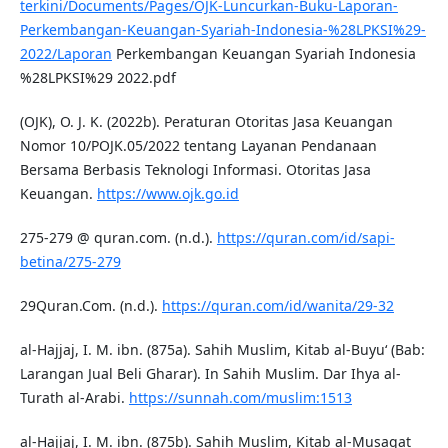
terkini/Documents/Pages/OJK-Luncurkan-Buku-Laporan-
Perkembangan-Keuangan-Syariah-Indonesia-%28LPKSI%29-
2022/Laporan
Perkembangan Keuangan Syariah Indonesia
%28LPKSI%29 2022.pdf
(OJK), O. J. K. (2022b). Peraturan Otoritas Jasa Keuangan
Nomor 10/POJK.05/2022 tentang Layanan Pendanaan
Bersama Berbasis Teknologi Informasi. Otoritas Jasa
Keuangan.
https://www.ojk.go.id
275-279 @ quran.com. (n.d.).
https://quran.com/id/sapi-
betina/275-279
29Quran.Com. (n.d.).
https://quran.com/id/wanita/29-32
al-Hajjaj, I. M. ibn. (875a). Sahih Muslim, Kitab al-Buyu‘ (Bab:
Larangan Jual Beli Gharar). In Sahih Muslim. Dar Ihya al-
Turath al-Arabi.
https://sunnah.com/muslim:1513
al-Hajjaj, I. M. ibn. (875b). Sahih Muslim, Kitab al-Musaqat