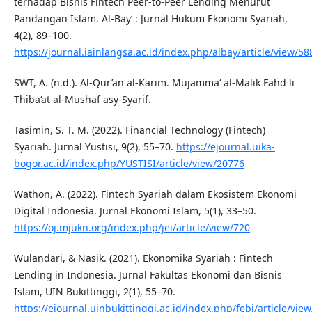
terhadap Bisnis Fintech Peer-to-Peer Lending Menurut
Pandangan Islam. Al-Bayʾ : Jurnal Hukum Ekonomi Syariah,
4(2), 89–100.
https://journal.iainlangsa.ac.id/index.php/albay/article/view/58
SWT, A. (n.d.). Al-Qur’an al-Karim. Mujamma‘ al-Malik Fahd li
Thiba‘at al-Mushaf asy-Syarif.
Tasimin, S. T. M. (2022). Financial Technology (Fintech)
Syariah. Jurnal Yustisi, 9(2), 55–70.
https://ejournal.uika-
bogor.ac.id/index.php/YUSTISI/article/view/20776
Wathon, A. (2022). Fintech Syariah dalam Ekosistem Ekonomi
Digital Indonesia. Jurnal Ekonomi Islam, 5(1), 33–50.
https://oj.mjukn.org/index.php/jei/article/view/720
Wulandari, & Nasik. (2021). Ekonomika Syariah : Fintech
Lending in Indonesia. Jurnal Fakultas Ekonomi dan Bisnis
Islam, UIN Bukittinggi, 2(1), 55–70.
https://ejournal.uinbukittinggi.ac.id/index.php/febi/article/vie