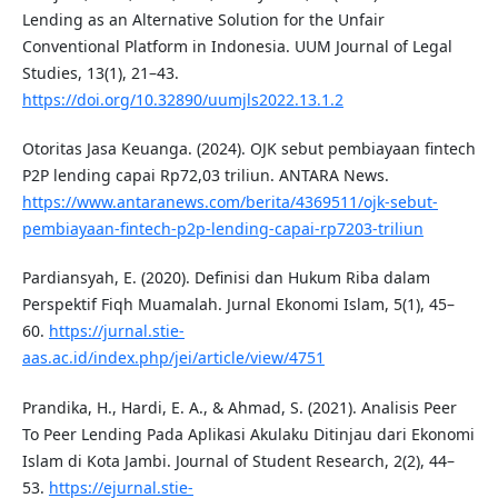
Lending as an Alternative Solution for the Unfair
Conventional Platform in Indonesia. UUM Journal of Legal
Studies, 13(1), 21–43.
https://doi.org/10.32890/uumjls2022.13.1.2
Otoritas Jasa Keuanga. (2024). OJK sebut pembiayaan fintech
P2P lending capai Rp72,03 triliun. ANTARA News.
https://www.antaranews.com/berita/4369511/ojk-sebut-
pembiayaan-fintech-p2p-lending-capai-rp7203-triliun
Pardiansyah, E. (2020). Definisi dan Hukum Riba dalam
Perspektif Fiqh Muamalah. Jurnal Ekonomi Islam, 5(1), 45–
60.
https://jurnal.stie-
aas.ac.id/index.php/jei/article/view/4751
Prandika, H., Hardi, E. A., & Ahmad, S. (2021). Analisis Peer
To Peer Lending Pada Aplikasi Akulaku Ditinjau dari Ekonomi
Islam di Kota Jambi. Journal of Student Research, 2(2), 44–
53.
https://ejurnal.stie-