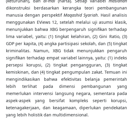
(keturunan), dan
al-mal
(harta). Setiap variabel
maslahah
dikonstruksi berdasarkan kerangka teori pembangunan
manusia dengan perspektif
Maqashid Syariah
. Hasil analisis
menggunakan EViews 12, setelah melalui uji asumsi klasik,
menunjukkan bahwa XBG berpengaruh signifikan terhadap
lima variabel, yaitu: (1) tingkat kelahiran, (2) Gini Ratio, (3)
GDP per kapita, (4) angka partisipasi sekolah, dan (5) tingkat
kriminalitas. Namun, XBG tidak menunjukkan pengaruh
signifikan terhadap empat variabel lainnya, yaitu: (1) indeks
persepsi korupsi, (2) tingkat pengangguran, (3) tingkat
kemiskinan, dan (4) tingkat pengumpulan zakat. Temuan ini
mengindikasikan bahwa efektivitas belanja pemerintah
lebih terlihat pada dimensi pembangunan yang
memerlukan intervensi langsung negara, sementara pada
aspek-aspek yang bersifat kompleks seperti korupsi,
ketenagakerjaan, dan keagamaan, diperlukan pendekatan
yang lebih holistik dan multidimensional.