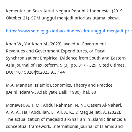
Kementerian Sekretariat Negara Republik Indonesia. (2019,
Oktober 21). SDM unggul menjadi prioritas utama Jokowi.
https://www.setneg.go.id/baca/index/sdm_unggul_menjadi_prio
Khan W., Yar Khan M.,(2023) Javeed A. Government
Revenues and Government Expenditures, or Fiscal
Synchronization: Empirical Evidence from South and Eastern
Asia Journal of Tax Reform, 9 (3), pp. 317 - 329, Cited 0 times.
DOI: 10.15826/jtr.2023.9.3.144
M.A. Mannan. Islamic Economics, Theory and Practice
(Delhi: Idarah-I Adabiyat-I Delli, 1980), hal. 80
Monawer, A. T. M., Abdul Rahman, N. N., Qasem Al-‎Nahari,
A. A. A., Haji Abdullah, L., Ali, A. K., & Meguellati, A. (2022).
The actualization of maqāṣid al-Sharīʿah in Islamic finance: a
conceptual framework. International Journal of Islamic and