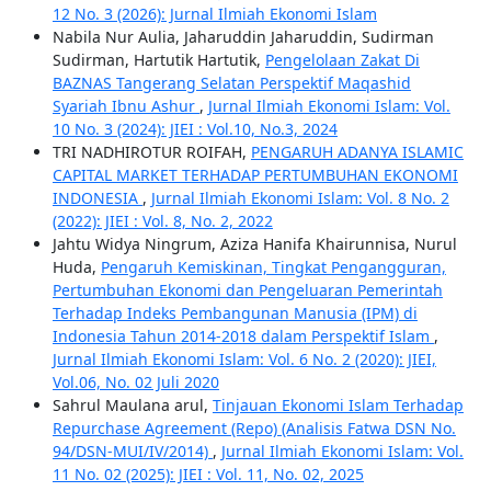
12 No. 3 (2026): Jurnal Ilmiah Ekonomi Islam
Nabila Nur Aulia, Jaharuddin Jaharuddin, Sudirman
Sudirman, Hartutik Hartutik,
Pengelolaan Zakat Di
BAZNAS Tangerang Selatan Perspektif Maqashid
Syariah Ibnu Ashur
,
Jurnal Ilmiah Ekonomi Islam: Vol.
10 No. 3 (2024): JIEI : Vol.10, No.3, 2024
TRI NADHIROTUR ROIFAH,
PENGARUH ADANYA ISLAMIC
CAPITAL MARKET TERHADAP PERTUMBUHAN EKONOMI
INDONESIA
,
Jurnal Ilmiah Ekonomi Islam: Vol. 8 No. 2
(2022): JIEI : Vol. 8, No. 2, 2022
Jahtu Widya Ningrum, Aziza Hanifa Khairunnisa, Nurul
Huda,
Pengaruh Kemiskinan, Tingkat Pengangguran,
Pertumbuhan Ekonomi dan Pengeluaran Pemerintah
Terhadap Indeks Pembangunan Manusia (IPM) di
Indonesia Tahun 2014-2018 dalam Perspektif Islam
,
Jurnal Ilmiah Ekonomi Islam: Vol. 6 No. 2 (2020): JIEI,
Vol.06, No. 02 Juli 2020
Sahrul Maulana arul,
Tinjauan Ekonomi Islam Terhadap
Repurchase Agreement (Repo) (Analisis Fatwa DSN No.
94/DSN-MUI/IV/2014)
,
Jurnal Ilmiah Ekonomi Islam: Vol.
11 No. 02 (2025): JIEI : Vol. 11, No. 02, 2025