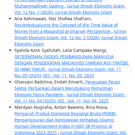
Muhammadiyah Gading
,
Jurnal Ilmiah Ekonomi Islam:
Vol. 12 No. 1 (2026): Jurnal Ilmiah Ekonomi Islam
Ana Rahmawati, Yoiz Shofwa Shafrani,
Recontextualizing the Concept of the Time Value of
Money from a Maqashid al-Shariah Perspective
,
Jurnal
Ilmiah Ekonomi Islam: Vol. 12 No. 2 (2026): Jurnal Ilmiah
Ekonomi Islam
Syahda Azmi Syahidah, Laila Campaka Wangi,
DETERMINAN INDEKS PEMBANGUNAN MANUSIA
DENGAN PENDEKATAN MAQASHID SYARIAH ASY-SYATIBI:
DI JAWA TIMUR
,
Jurnal Ilmiah Ekonomi Islam: Vol. 11
No. 05 (2025): JIEI : Vol. 11, No. 05, 2025
Ghassani Badzlina, Endah Emiarti,
Penguatan Peran
Sektor Perbankan dalam Mendukung Pemulihan
Ekonomi Pasca Pandemi
,
Jurnal Ilmiah Ekonomi Islam:
Vol. 11 No. 04 (2025): JIEI : Vol. 11, No. 04, 2025
Mardyan Nugraha, Anton Bawono, Rina Rosia,
Pengaruh Produk Domestik Regional Bruto (PDRB),
Pengangguran dan Kemiskinan terhadap Islamic
Human Development Index (I-HDI) 38 Provinsi di
Indonesia 2023-2025
,
Jurnal Ilmiah Ekonomi Islam: Vol.