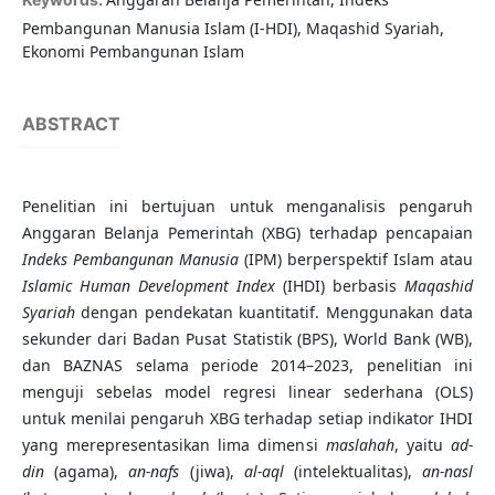
Pembangunan Manusia Islam (I-HDI), Maqashid Syariah,
Ekonomi Pembangunan Islam
ABSTRACT
Penelitian ini bertujuan untuk menganalisis pengaruh
Anggaran Belanja Pemerintah (XBG) terhadap pencapaian
Indeks Pembangunan Manusia
(IPM) berperspektif Islam atau
Islamic Human Development Index
(IHDI) berbasis
Maqashid
Syariah
dengan pendekatan kuantitatif. Menggunakan data
sekunder dari Badan Pusat Statistik (BPS), World Bank (WB),
dan BAZNAS selama periode 2014–2023, penelitian ini
menguji sebelas model regresi linear sederhana (OLS)
untuk menilai pengaruh XBG terhadap setiap indikator IHDI
yang merepresentasikan lima dimensi
maslahah
, yaitu
ad-
din
(agama),
an-nafs
(jiwa),
al-aql
(intelektualitas),
an-nasl