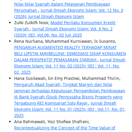
Nilai-Nilai Syariah dalam Pelayanan Pembiayaan
Perumahan
,
Jurnal Ilmiah Ekonomi Islam: Vol. 12 No. 3
(2026): Jurnal Ilmiah Ekonomi Islam
Zulki Zulkifli Noor,
Model Perilaku Konsumen Kredit
Syariah
,
Jurnal Ilmiah Ekonomi Islam: Vol. 6 No. 2
(2020): JIEI, Vol.06, No. 02 Juli 2020
Rena Nurliana, Muhammad Kurniawan, Is Susanto,
PENGARUH AUGMENTED REALITY TERHADAP MINAT
BELI LIPSTIK MAYBELLINE: DIMEDIASI SIKAP KONSUMEN
DALAM PERSPEKTIF PEMASARAN SYARIAH
,
Jurnal Ilmiah
Ekonomi Islam: Vol. 11 No. 02 (2025): JIEI : Vol. 11, No.
02, 2025
Hana Susilawati, Iin Emy Prastiwi, Muhammad Tho'in,
Pengaruh Akad Syariah, Tingkat Margin dan Nilai
Jaminan terhadap Keputusan Pengambilan Pembiayaan
di Bank Syariah (Studi Pengusaha Bisnis Property yang
Tergabung REI Komisariat Solo Raya)
,
Jurnal Ilmiah
Ekonomi Islam: Vol. 11 No. 01 (2025): JIEI : Vol.11, No. 01,
2025
Ana Rahmawati, Yoiz Shofwa Shafrani,
Recontextualizing the Concept of the Time Value of