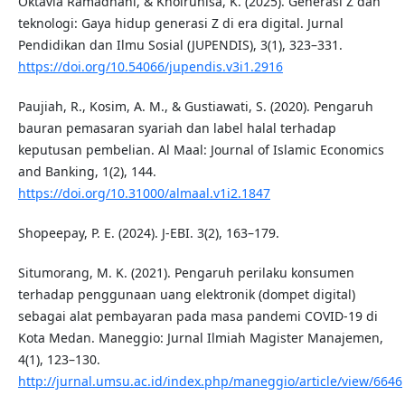
Oktavia Ramadhani, & Khoirunisa, K. (2025). Generasi Z dan
teknologi: Gaya hidup generasi Z di era digital. Jurnal
Pendidikan dan Ilmu Sosial (JUPENDIS), 3(1), 323–331.
https://doi.org/10.54066/jupendis.v3i1.2916
Paujiah, R., Kosim, A. M., & Gustiawati, S. (2020). Pengaruh
bauran pemasaran syariah dan label halal terhadap
keputusan pembelian. Al Maal: Journal of Islamic Economics
and Banking, 1(2), 144.
https://doi.org/10.31000/almaal.v1i2.1847
Shopeepay, P. E. (2024). J-EBI. 3(2), 163–179.
Situmorang, M. K. (2021). Pengaruh perilaku konsumen
terhadap penggunaan uang elektronik (dompet digital)
sebagai alat pembayaran pada masa pandemi COVID-19 di
Kota Medan. Maneggio: Jurnal Ilmiah Magister Manajemen,
4(1), 123–130.
http://jurnal.umsu.ac.id/index.php/maneggio/article/view/6646