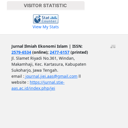
VISITOR STATISTIC
View My Stats
Jurnal Ilmiah Ekonomi Islam | ISSN:
2579-6534
(online);
2477-6157
(printed)
Jl. Slamet Riyadi No.361, Windan,
Makamhaji, Kec. Kartasura, Kabupaten
Sukoharjo, Jawa Tengah.
email :
journal.jiei.aas@gmail.com
ll
website :
https://jurnal.stie-
aas.ac.id/index.php/jei