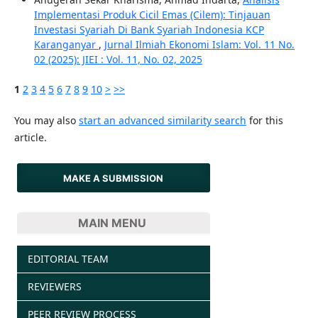
Implementasi Produk Cicil Emas (Cilem): Tinjauan
Investasi Syariah Di Bank Syariah Indonesia KCP
Karanganyar
,
Jurnal Ilmiah Ekonomi Islam: Vol. 11 No.
02 (2025): JIEI : Vol. 11, No. 02, 2025
1
2
3
4
5
6
7
8
9
10
>
>>
You may also
start an advanced similarity search
for this
article.
MAKE A SUBMISSION
MAIN MENU
EDITORIAL TEAM
REVIEWERS
PEER REVIEW PROCESS