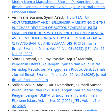
Money from a Maqashid al-Shariah Perspective
,
Jurnal
Ilmiah Ekonomi Islam: Vol. 12 No. 2 (2026): Jurnal Ilmiah
Ekonomi Islam
Aini Fransisca aini, Syarif As’ad,
THE EFFECT OF
ADVERTISEMENT AND INFLUENCER MARKETING ON THE
PURCHASE DECISION OF BUTTONSCARVES MUSLIM
FASHION PRODUCTS WITH ONLINE CUSTOMER REVIEW
AS THE MODERATION (A STUDY CASE IN YOGYAKARTA
CITY AND BANTUL AND SLEMAN DISTRICTS)
,
Jurnal
Ilmiah Ekonomi Islam: Vol. 11 No. 03 (2025): JIEI : Vol. 11,
No. 03, 2025
Sinta Purwanti, Iin Emy Prastiwi, Agus ` Marimin,
Pengaruh Literasi Keuangan Syariah dan Religiusitas
terhadap Keputusan Menggunaan Produk Bank Syariah
,
Jurnal Ilmiah Ekonomi Islam: Vol. 12 No. 2 (2026): Jurnal
Ilmiah Ekonomi Islam
Solikin Solikin, Abdul Haris Romdhoni, Sumadi Sumadi,
Peran Literasi dan Inklusi Keuangan Syariah terhadap
Pengembangan UMKM di Indonesia
,
Jurnal Ilmiah
Ekonomi Islam: Vol. 11 No. 02 (2025): JIEI : Vol. 11, No.
02, 2025
Anugerah Sekar Kharisma, Ahmad Indarta,
Analisis