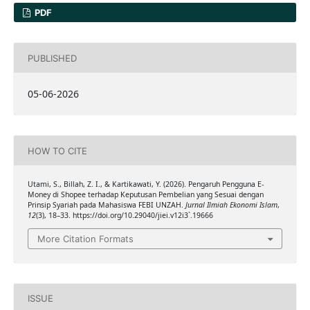
PDF
PUBLISHED
05-06-2026
HOW TO CITE
Utami, S., Billah, Z. I., & Kartikawati, Y. (2026). Pengaruh Pengguna E-
Money di Shopee terhadap Keputusan Pembelian yang Sesuai dengan
Prinsip Syariah pada Mahasiswa FEBI UNZAH.
Jurnal Ilmiah Ekonomi Islam
,
12
(3), 18–33. https://doi.org/10.29040/jiei.v12i3`.19666
More Citation Formats
ISSUE