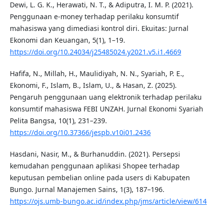
Dewi, L. G. K., Herawati, N. T., & Adiputra, I. M. P. (2021).
Penggunaan e-money terhadap perilaku konsumtif
mahasiswa yang dimediasi kontrol diri. Ekuitas: Jurnal
Ekonomi dan Keuangan, 5(1), 1–19.
https://doi.org/10.24034/j25485024.y2021.v5.i1.4669
Hafifa, N., Millah, H., Maulidiyah, N. N., Syariah, P. E.,
Ekonomi, F., Islam, B., Islam, U., & Hasan, Z. (2025).
Pengaruh penggunaan uang elektronik terhadap perilaku
konsumtif mahasiswa FEBI UNZAH. Jurnal Ekonomi Syariah
Pelita Bangsa, 10(1), 231–239.
https://doi.org/10.37366/jespb.v10i01.2436
Hasdani, Nasir, M., & Burhanuddin. (2021). Persepsi
kemudahan penggunaan aplikasi Shopee terhadap
keputusan pembelian online pada users di Kabupaten
Bungo. Jurnal Manajemen Sains, 1(3), 187–196.
https://ojs.umb-bungo.ac.id/index.php/jms/article/view/614