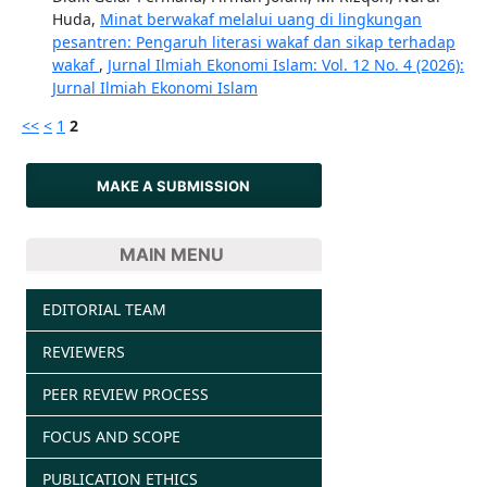
Huda,
Minat berwakaf melalui uang di lingkungan
pesantren: Pengaruh literasi wakaf dan sikap terhadap
wakaf
,
Jurnal Ilmiah Ekonomi Islam: Vol. 12 No. 4 (2026):
Jurnal Ilmiah Ekonomi Islam
<<
<
1
2
MAKE A SUBMISSION
MAIN MENU
EDITORIAL TEAM
REVIEWERS
PEER REVIEW PROCESS
FOCUS AND SCOPE
PUBLICATION ETHICS