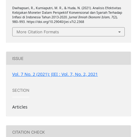
Dwihapsari, R., Kurniaputri, M. R., & Huda, N. (2021). Analisis Efektivitas
Kebijakan Moneter Dalam Perspektif Konvensional dan Syariah Terhadap
Inflasi di Indonesia Tahun 2013-2020.
Jurnal Ilmiah Ekonomi Islam
,
7
(2),
980–993. https://doi.org/10.29040/jiei.v7i2.2368
More Citation Formats
ISSUE
Vol. 7 No. 2 (2021): JIEI : Vol. 7, No. 2, 2021
SECTION
Articles
CITATION CHECK