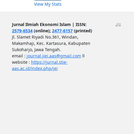
View My Stats
Jurnal Ilmiah Ekonomi Islam | ISSN:
2579-6534
(online);
2477-6157
(printed)
Jl. Slamet Riyadi No.361, Windan,
Makamhaji, Kec. Kartasura, Kabupaten
Sukoharjo, Jawa Tengah.
email :
journal.jiei.aas@gmail.com
ll
website :
https://jurnal.stie-
aas.ac.id/index.php/jei