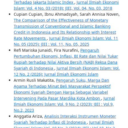
Terhadap Jakarta Islamic Index
,
Jurnal Ilmiah Ekonomi
Islam: Vol. 4 No. 03 (2018): JIEI, Vol. 04, No. 03, 2018
Cupian Cupian, Ibnu Ahmadsyah, Sarah Annisa Noven,
The Comparison of the Effectiveness of Monetary
Transmission of Conventional and Islamic Banking
Credit in Indonesia and Its Relationship with Interest
Rate Movements
,
Jurnal Ilmiah Ekonomi Islam: Vol. 11
No. 05 (2025): JIEI : Vol. 11, No. 05, 2025
Refi Mariska Junaidi, Fira Nurafini,
Pengaruh
Pertumbuhan Ekonomi, Inflasi, BI Rate dan Nilai Tukar
Rupiah terhadap Nilai Aktiva Bersih (NAB) Reksa Dana
Syariah di Indonesia
,
Jurnal Ilmiah Ekonomi Islam: Vol.
12 No. 2 (2026): Jurnal Ilmiah Ekonomi Islam
Armin Rusli Makatita,
Pengaruh Suku, Marga Dan
Agama Terhadap Minat Beli Masyarakat Perspektif
Ekonomi Syariah Dengan Harga Sebagai Variabel
Intervening Pada Pasar Mardika Kota Ambon
,
Jurnal
Ilmiah Ekonomi Islam: Vol. 9 No. 2 (2023): JIEI : Vol.9,
No.2, 2023
Anggatia Ariza,
Analisis Interaksi Instrumen Moneter
Syariah Terhadap Inflasi dI Indonesia
,
Jurnal Ilmiah