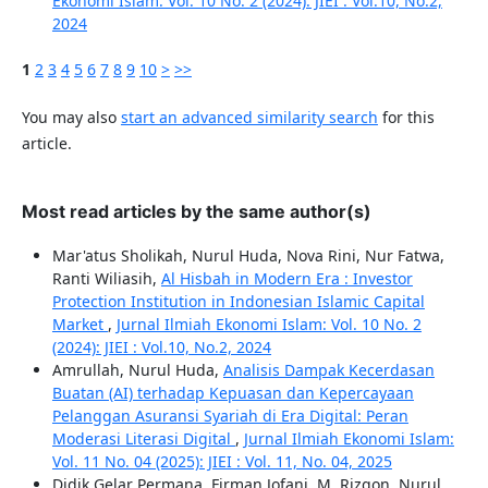
Ekonomi Islam: Vol. 10 No. 2 (2024): JIEI : Vol.10, No.2,
2024
1
2
3
4
5
6
7
8
9
10
>
>>
You may also
start an advanced similarity search
for this
article.
Most read articles by the same author(s)
Mar'atus Sholikah, Nurul Huda, Nova Rini, Nur Fatwa,
Ranti Wiliasih,
Al Hisbah in Modern Era : Investor
Protection Institution in Indonesian Islamic Capital
Market
,
Jurnal Ilmiah Ekonomi Islam: Vol. 10 No. 2
(2024): JIEI : Vol.10, No.2, 2024
Amrullah, Nurul Huda,
Analisis Dampak Kecerdasan
Buatan (AI) terhadap Kepuasan dan Kepercayaan
Pelanggan Asuransi Syariah di Era Digital: Peran
Moderasi Literasi Digital
,
Jurnal Ilmiah Ekonomi Islam:
Vol. 11 No. 04 (2025): JIEI : Vol. 11, No. 04, 2025
Didik Gelar Permana, Firman Jofani, M. Rizqon, Nurul