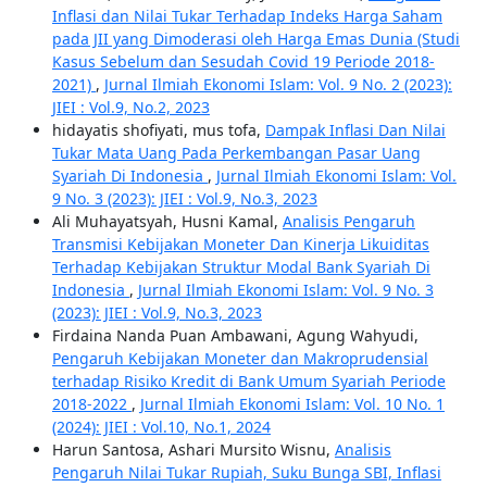
Inflasi dan Nilai Tukar Terhadap Indeks Harga Saham
pada JII yang Dimoderasi oleh Harga Emas Dunia (Studi
Kasus Sebelum dan Sesudah Covid 19 Periode 2018-
2021)
,
Jurnal Ilmiah Ekonomi Islam: Vol. 9 No. 2 (2023):
JIEI : Vol.9, No.2, 2023
hidayatis shofiyati, mus tofa,
Dampak Inflasi Dan Nilai
Tukar Mata Uang Pada Perkembangan Pasar Uang
Syariah Di Indonesia
,
Jurnal Ilmiah Ekonomi Islam: Vol.
9 No. 3 (2023): JIEI : Vol.9, No.3, 2023
Ali Muhayatsyah, Husni Kamal,
Analisis Pengaruh
Transmisi Kebijakan Moneter Dan Kinerja Likuiditas
Terhadap Kebijakan Struktur Modal Bank Syariah Di
Indonesia
,
Jurnal Ilmiah Ekonomi Islam: Vol. 9 No. 3
(2023): JIEI : Vol.9, No.3, 2023
Firdaina Nanda Puan Ambawani, Agung Wahyudi,
Pengaruh Kebijakan Moneter dan Makroprudensial
terhadap Risiko Kredit di Bank Umum Syariah Periode
2018-2022
,
Jurnal Ilmiah Ekonomi Islam: Vol. 10 No. 1
(2024): JIEI : Vol.10, No.1, 2024
Harun Santosa, Ashari Mursito Wisnu,
Analisis
Pengaruh Nilai Tukar Rupiah, Suku Bunga SBI, Inflasi