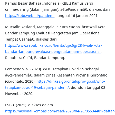
Kamus Besar Bahasa Indonesia (KBBI) Kamus versi
online/daring (dalam jaringan), â€œPandemiâ€, diakses dari
https://kbbi.web.id/pandemi
, tanggal 16 Januari 2021.
Mursalin Yasland, Manggala P Putra Yudha, â€œWali Kota
Bandar Lampung Evaluasi Pengetatan Jam Operasional
Tempat Usahaâ€, diakses dari
https://www.republika.co.id/berita/qpc6gr284/wali-kota-
bandar-lampung-evaluasi-pengetatan-jam-operasional
,
Republika.Co.Id, Bandar Lampung.
Pembengo, N. (2020). WHO Tetapkan Covid-19 sebagai
â€œPandemiâ€, dalam Dinas Kesehatan Provinsi Gorontalo
(Gorontalo, 2020),
https://dinkes.gorontaloprov.go.id/who-
tetapkan-covid-19-sebagai-pandemi/
, diunduh tanggal 08
November 2020.
PSBB. (2021). diakses dalam
https://nasional.kompas.com/read/2020/04/20/05534481/daftar