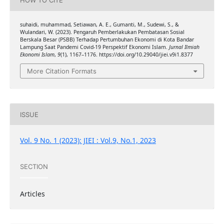
HOW TO CITE
suhaidi, muhammad, Setiawan, A. E., Gumanti, M., Sudewi, S., &
Wulandari, W. (2023). Pengaruh Pemberlakukan Pembatasan Sosial
Berskala Besar (PSBB) Terhadap Pertumbuhan Ekonomi di Kota Bandar
Lampung Saat Pandemi Covid-19 Perspektif Ekonomi Islam.
Jurnal Ilmiah
Ekonomi Islam
,
9
(1), 1167–1176. https://doi.org/10.29040/jiei.v9i1.8377
More Citation Formats
ISSUE
Vol. 9 No. 1 (2023): JIEI : Vol.9, No.1, 2023
SECTION
Articles