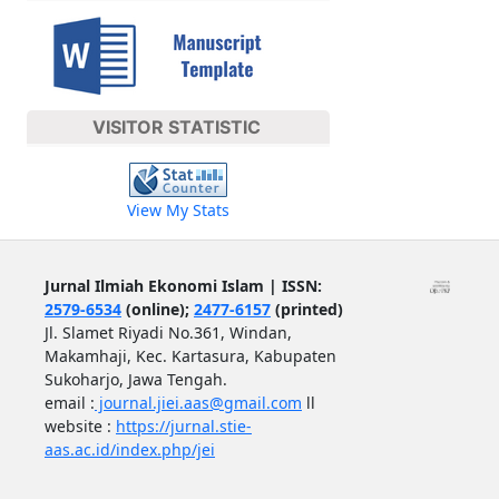
VISITOR STATISTIC
View My Stats
Jurnal Ilmiah Ekonomi Islam | ISSN:
2579-6534
(online);
2477-6157
(printed)
Jl. Slamet Riyadi No.361, Windan,
Makamhaji, Kec. Kartasura, Kabupaten
Sukoharjo, Jawa Tengah.
email :
journal.jiei.aas@gmail.com
ll
website :
https://jurnal.stie-
aas.ac.id/index.php/jei