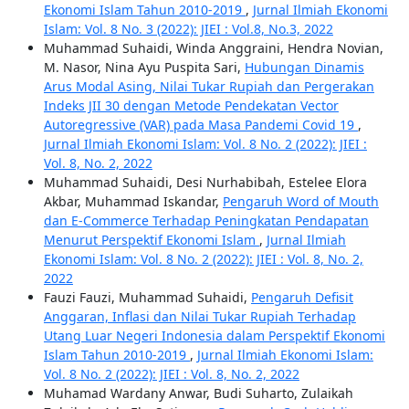
Ekonomi Islam Tahun 2010-2019
,
Jurnal Ilmiah Ekonomi
Islam: Vol. 8 No. 3 (2022): JIEI : Vol.8, No.3, 2022
Muhammad Suhaidi, Winda Anggraini, Hendra Novian,
M. Nasor, Nina Ayu Puspita Sari,
Hubungan Dinamis
Arus Modal Asing, Nilai Tukar Rupiah dan Pergerakan
Indeks JII 30 dengan Metode Pendekatan Vector
Autoregressive (VAR) pada Masa Pandemi Covid 19
,
Jurnal Ilmiah Ekonomi Islam: Vol. 8 No. 2 (2022): JIEI :
Vol. 8, No. 2, 2022
Muhammad Suhaidi, Desi Nurhabibah, Estelee Elora
Akbar, Muhammad Iskandar,
Pengaruh Word of Mouth
dan E-Commerce Terhadap Peningkatan Pendapatan
Menurut Perspektif Ekonomi Islam
,
Jurnal Ilmiah
Ekonomi Islam: Vol. 8 No. 2 (2022): JIEI : Vol. 8, No. 2,
2022
Fauzi Fauzi, Muhammad Suhaidi,
Pengaruh Defisit
Anggaran, Inflasi dan Nilai Tukar Rupiah Terhadap
Utang Luar Negeri Indonesia dalam Perspektif Ekonomi
Islam Tahun 2010-2019
,
Jurnal Ilmiah Ekonomi Islam:
Vol. 8 No. 2 (2022): JIEI : Vol. 8, No. 2, 2022
Muhamad Wardany Anwar, Budi Suharto, Zulaikah