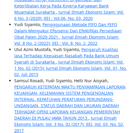
Keterlibatan Kerja Pada Kinerja Karyawan Bank
Muamalat Surakarta
,
Jurnal Ilmiah Ekonomi Islam: Vol.
6 No. 3 (2020): JIEI : Vol.06, No. 03, 2020
Yudi Siyamto,
Pengggunaan Metode FIFO Dan FEFO
Dalam Mengukur Efisisensi Dan Efektifitas Persediaan
Obat Paten 2020-2021
,
Jurnal Ilmiah Ekonomi Islam:
Vol. 8 No. 2 (2022): JIEI : Vol. 8, No. 2, 2022
Ulul Azmi Mustofa, Yudi Siyamto,
Pengaruh Kualitas
Jasa Terhadap Kepuasan Nasabah Pada Bank Umum
Syariah di Surakarta
,
Jurnal Ilmiah Ekonomi Islam: Vol.
1 No. 02 (2015): Jurnal Ilmiah Ekonomi Islam, Vol. 01, No.
02, Juli 2015
Samsul Rosadi, Yudi Siyamto, Helti Nur Aisyiah,
PENGARUH KETEPATAN WAKTU PENYAMPAIAN LAPORAN
KEUANGAN, KELEMAHAN SISTEM PENGENDALIAN
INTERNAL, KEPATUHAN PERATURAN PERUNDANG-
UNDANGAN, STATUS DAERAH DAN UKURAN DAERAH
TERHADAP OPINI LAPORAN KEUANGAN PEMERINTAH
DAERAH DI PULAU JAWA TAHUN 2013
,
Jurnal Ilmiah
Ekonomi Islam: Vol. 3 No. 02 (2017): JIEI, Vol. 03, No. 02,
2017