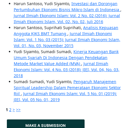
Harun Santoso, Yudi Siyamto,
Investasi dan Dorongan
Pertumbuhan Ekonomi Bisnis Mikro Islam di Indonesia
,
Jurnal Ilmiah Ekonomi Islam: Vol. 2 No. 02 (2016): Jurnal
Ilmiah Ekonomi Islam, Vol. 02, No. 02, Juli 2016
Harun Santoso, Suprihati Suprihati,
Analisis Kepuasan
Anggota KJKS BMT Tumang
,
Jurnal Ilmiah Ekonomi
Islam: Vol. 1 No. 03 (2015): Jurnal Ilmiah Ekonomi Islam,
Vol. 01, No. 03, November 2015
Yudi Siyamto, Sumadi Sumadi,
Kinerja Keuangan Bank
Umum Syariah Di Indonesia Dengan Pendekatan
Metode Market Value Added (MVA)
,
Jurnal Ilmiah
Ekonomi Islam: Vol. 4 No. 03 (2018): JIEI, Vol. 04, No. 03,
2018
Sumadi Sumadi, Yudi Siyamto,
Pengaruh Manajemen
Spiritual Leadership Dalam Pemerataan Ekonomi Sektor
Riil
,
Jurnal Ilmiah Ekonomi Islam: Vol. 5 No. 01 (2019):
JIEI, Vol. 05 No. 01, 2019
1
2
>
>>
MAKE A SUBMISSION