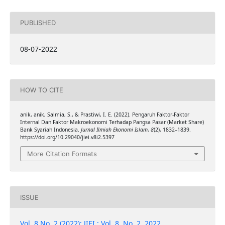
PUBLISHED
08-07-2022
HOW TO CITE
anik, anik, Salmia, S., & Prastiwi, I. E. (2022). Pengaruh Faktor-Faktor
Internal Dan Faktor Makroekonomi Terhadap Pangsa Pasar (Market Share)
Bank Syariah Indonesia.
Jurnal Ilmiah Ekonomi Islam
,
8
(2), 1832–1839.
https://doi.org/10.29040/jiei.v8i2.5397
More Citation Formats
ISSUE
Vol. 8 No. 2 (2022): JIEI : Vol. 8, No. 2, 2022