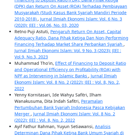
(DPK) dan Return On Asset (ROA) Terhadap Pembiayaan
Musyarakah (Studi Kasus Bank Syariah Mandiri Periode
2010-2018)
,
Jurnal Ilmiah Ekonomi Islam: Vol. 6 No. 3
(2020): JIEI : Vol.06, No. 03, 2020
Retno Puji Astuti,
Pengaruh Return On Asset, Capital
Adequacy Ratio, Dana Pihak Ketiga Dan Non-Performing
Financing Terhadap Market Share Perbankan Syariah
,
Jurnal Ilmiah Ekonomi Islam: Vol. 9 No. 3 (2023): JIEI :
Vol.9, No.3, 2023
Muhammad Tho'in,
Effect of Financing to Deposit Ratio
and Operational Efficiency on Profitability (ROA) with
NPF as Intervening in Islamic Banks
,
Jurnal Ilmiah
Ekonomi Islam: Vol. 8 No. 2 (2022): JIEI : Vol. 8, No. 2,
2022
Yenny Kornitasari, Ide Wahyu Safitri, Ilham
Wanakusuma, Dita Indah Safitri,
Peramalan
Pertumbuhan Bank Syariah Indonesia Pasca Kebijakan
Merger
,
Jurnal Ilmiah Ekonomi Islam: Vol. 8 No. 2
(2022): JIEI : Vol. 8, No. 2, 2022
Ayif Fathur Rahman, Yuyun Setiawansi,
Analisis
Determinan Dana Pihak Ketiga Bank Umum Syariah di