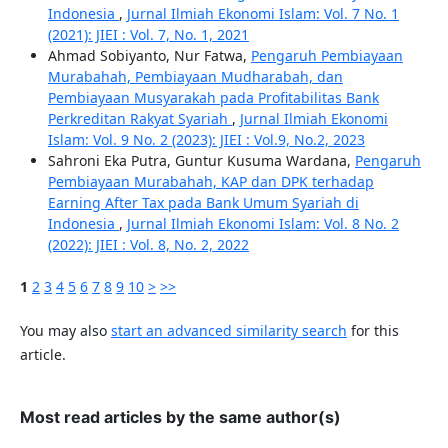
Indonesia
,
Jurnal Ilmiah Ekonomi Islam: Vol. 7 No. 1
(2021): JIEI : Vol. 7, No. 1, 2021
Ahmad Sobiyanto, Nur Fatwa,
Pengaruh Pembiayaan
Murabahah, Pembiayaan Mudharabah, dan
Pembiayaan Musyarakah pada Profitabilitas Bank
Perkreditan Rakyat Syariah
,
Jurnal Ilmiah Ekonomi
Islam: Vol. 9 No. 2 (2023): JIEI : Vol.9, No.2, 2023
Sahroni Eka Putra, Guntur Kusuma Wardana,
Pengaruh
Pembiayaan Murabahah, KAP dan DPK terhadap
Earning After Tax pada Bank Umum Syariah di
Indonesia
,
Jurnal Ilmiah Ekonomi Islam: Vol. 8 No. 2
(2022): JIEI : Vol. 8, No. 2, 2022
1
2
3
4
5
6
7
8
9
10
>
>>
You may also
start an advanced similarity search
for this
article.
Most read articles by the same author(s)