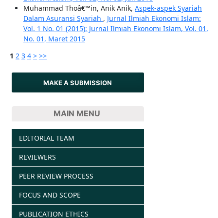
Muhammad Thoâ€™in, Anik Anik,
Aspek-aspek Syariah
Dalam Asuransi Syariah
,
Jurnal Ilmiah Ekonomi Islam:
Vol. 1 No. 01 (2015): Jurnal Ilmiah Ekonomi Islam, Vol. 01,
No. 01, Maret 2015
1
2
3
4
>
>>
MAKE A SUBMISSION
MAIN MENU
EDITORIAL TEAM
REVIEWERS
PEER REVIEW PROCESS
FOCUS AND SCOPE
PUBLICATION ETHICS