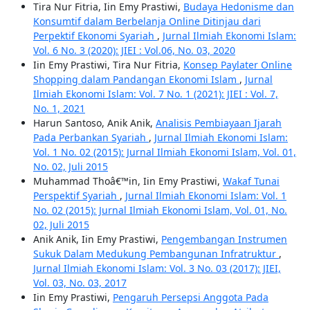
Tira Nur Fitria, Iin Emy Prastiwi,
Budaya Hedonisme dan
Konsumtif dalam Berbelanja Online Ditinjau dari
Perpektif Ekonomi Syariah
,
Jurnal Ilmiah Ekonomi Islam:
Vol. 6 No. 3 (2020): JIEI : Vol.06, No. 03, 2020
Iin Emy Prastiwi, Tira Nur Fitria,
Konsep Paylater Online
Shopping dalam Pandangan Ekonomi Islam
,
Jurnal
Ilmiah Ekonomi Islam: Vol. 7 No. 1 (2021): JIEI : Vol. 7,
No. 1, 2021
Harun Santoso, Anik Anik,
Analisis Pembiayaan Ijarah
Pada Perbankan Syariah
,
Jurnal Ilmiah Ekonomi Islam:
Vol. 1 No. 02 (2015): Jurnal Ilmiah Ekonomi Islam, Vol. 01,
No. 02, Juli 2015
Muhammad Thoâ€™in, Iin Emy Prastiwi,
Wakaf Tunai
Perspektif Syariah
,
Jurnal Ilmiah Ekonomi Islam: Vol. 1
No. 02 (2015): Jurnal Ilmiah Ekonomi Islam, Vol. 01, No.
02, Juli 2015
Anik Anik, Iin Emy Prastiwi,
Pengembangan Instrumen
Sukuk Dalam Medukung Pembangunan Infratruktur
,
Jurnal Ilmiah Ekonomi Islam: Vol. 3 No. 03 (2017): JIEI,
Vol. 03, No. 03, 2017
Iin Emy Prastiwi,
Pengaruh Persepsi Anggota Pada