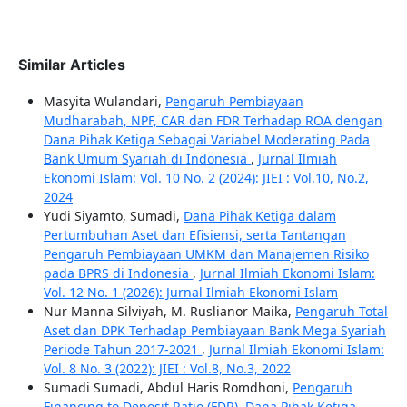
Similar Articles
Masyita Wulandari,
Pengaruh Pembiayaan
Mudharabah, NPF, CAR dan FDR Terhadap ROA dengan
Dana Pihak Ketiga Sebagai Variabel Moderating Pada
Bank Umum Syariah di Indonesia
,
Jurnal Ilmiah
Ekonomi Islam: Vol. 10 No. 2 (2024): JIEI : Vol.10, No.2,
2024
Yudi Siyamto, Sumadi,
Dana Pihak Ketiga dalam
Pertumbuhan Aset dan Efisiensi, serta Tantangan
Pengaruh Pembiayaan UMKM dan Manajemen Risiko
pada BPRS di Indonesia
,
Jurnal Ilmiah Ekonomi Islam:
Vol. 12 No. 1 (2026): Jurnal Ilmiah Ekonomi Islam
Nur Manna Silviyah, M. Ruslianor Maika,
Pengaruh Total
Aset dan DPK Terhadap Pembiayaan Bank Mega Syariah
Periode Tahun 2017-2021
,
Jurnal Ilmiah Ekonomi Islam:
Vol. 8 No. 3 (2022): JIEI : Vol.8, No.3, 2022
Sumadi Sumadi, Abdul Haris Romdhoni,
Pengaruh
Financing to Deposit Ratio (FDR), Dana Pihak Ketiga