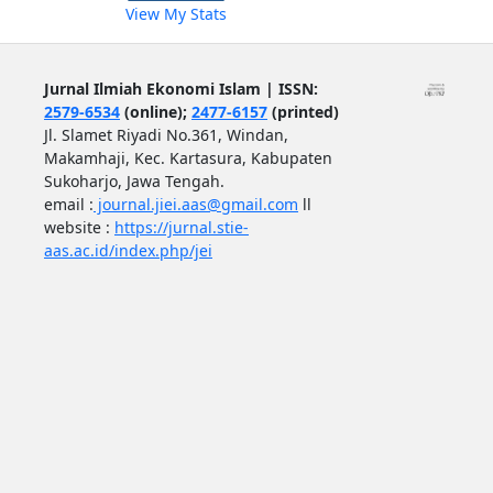
View My Stats
Jurnal Ilmiah Ekonomi Islam | ISSN:
2579-6534
(online);
2477-6157
(printed)
Jl. Slamet Riyadi No.361, Windan,
Makamhaji, Kec. Kartasura, Kabupaten
Sukoharjo, Jawa Tengah.
email :
journal.jiei.aas@gmail.com
ll
website :
https://jurnal.stie-
aas.ac.id/index.php/jei