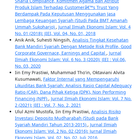
Sharia Compliance, Komitmen Agama dan Atribut
Produk Islam Terhadap Customerâ€™s Trust Yang
Berdampak Pada Keputusan Menggunakan Jasa
Lembaga Keuangan Syariah (Studi Pada BMT Amanah
Ummah Sukoharjo)
,
Jurnal Ilmiah Ekonomi Islam: Vol. 4
No. 01 (2018): JIEI, Vol. 04, No. 01, 2018
Anik Anik, Suhesti Ningsih,
Analisis Tingkat Kesehatan
Bank Mandiri Syariah Dengan Metode Risk Profile, Good
Corporate Governace, Earnings and Capital
,
Jurnal
Ilmiah Ekonomi Islam: Vol. 6 No. 3 (2020): JIEI : Vol.06,
No. 03, 2020
Iin Emy Prastiwi, Muhammad Tho'in, Oktaviani Alvita
Kusumawati,
Faktor Internal yang Mempengaruhi
Likuiditas Bank Syariah: Analisis Rasio Capital Adequacy
Ratio (CAR), Dana Pihak Ketiga (DPK), Non Performing
Financing (NPF)
,
Jurnal Ilmiah Ekonomi Islam: Vol. 7 No.
2 (2021): JIEI : Vol. 7, No. 2, 2021
Ulul Azmi Mustofa, Iin Emy Prastiwi,
Analisis Risiko
Investasi Deposito Mudharabah (Studi pada Bank
Syariah Mandiri Tahun 2013-2015)
,
Jurnal Ilmiah
Ekonomi Islam: Vol. 2 No. 02 (2016): Jurnal Ilmiah
Ekonomi Islam, Vol. 02, No. 02, Juli 2016