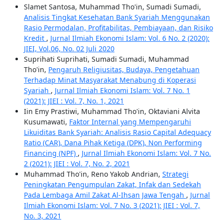
Slamet Santosa, Muhammad Tho'in, Sumadi Sumadi,
Analisis Tingkat Kesehatan Bank Syariah Menggunakan
Rasio Permodalan, Profitabilitas, Pembiayaan, dan Risiko
Kredit
,
Jurnal Ilmiah Ekonomi Islam: Vol. 6 No. 2 (2020):
JIEI, Vol.06, No. 02 Juli 2020
Suprihati Suprihati, Sumadi Sumadi, Muhammad
Tho'in,
Pengaruh Religiusitas, Budaya, Pengetahuan
Terhadap Minat Masyarakat Menabung di Koperasi
Syariah
,
Jurnal Ilmiah Ekonomi Islam: Vol. 7 No. 1
(2021): JIEI : Vol. 7, No. 1, 2021
Iin Emy Prastiwi, Muhammad Tho'in, Oktaviani Alvita
Kusumawati,
Faktor Internal yang Mempengaruhi
Likuiditas Bank Syariah: Analisis Rasio Capital Adequacy
Ratio (CAR), Dana Pihak Ketiga (DPK), Non Performing
Financing (NPF)
,
Jurnal Ilmiah Ekonomi Islam: Vol. 7 No.
2 (2021): JIEI : Vol. 7, No. 2, 2021
Muhammad Tho'in, Reno Yakob Andrian,
Strategi
Peningkatan Pengumpulan Zakat, Infak dan Sedekah
Pada Lembaga Amil Zakat Al-Ihsan Jawa Tengah
,
Jurnal
Ilmiah Ekonomi Islam: Vol. 7 No. 3 (2021): JIEI : Vol. 7,
No. 3, 2021