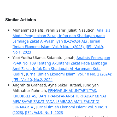
Similar Articles
Muhammad Hafiz, Yenni Samri Juliati Nasution,
Analisis
Model Pengelolaan Zakat, Infaq dan Shadaqah pada
Lembaga Zakat Al-Washliyah (LAZWASHAL)
,
Jurnal
Ilmiah Ekonomi Islam: Vol. 9 No. 1 (2023): JIEI : Vol.9,
No.1, 2023
Yopi Yudha Utama, Sidanatul Janah,
Analisis Penerapan
PSAK No. 109 Tentang Akuntansi Zakat Pada Lembaga
Amil Zakat, Infak Dan Shadaqah Al-Haromain Kota
Kediri
,
Jurnal Ilmiah Ekonomi Islam: Vol. 10 No. 2 (2024):
JIEI : Vol.10, No.2, 2024
Angrahita Grahesti, Ayna Sekar Hutami, Jundiyah
Mifthahur Rohmah,
PENGARUH AKUNTABILITAS,
KREDIBILITAS, DAN TRANSPARANSI TERHADAP MINAT
MEMBAYAR ZAKAT PADA LEMBAGA AMIL ZAKAT DI
SURAKARTA
,
Jurnal Ilmiah Ekonomi Islam: Vol. 9 No. 1
(2023): JIEI : Vol.9, No.1, 2023