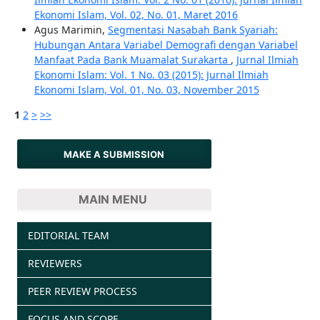
Ekonomi Islam, Vol. 02, No. 01, Maret 2016
Agus Marimin,
Segmentasi Nasabah Bank Syariah:
Hubungan Antara Variabel Demografi dengan Variabel
Manfaat Pada Bank Muamalat Surakarta
,
Jurnal Ilmiah
Ekonomi Islam: Vol. 1 No. 03 (2015): Jurnal Ilmiah
Ekonomi Islam, Vol. 01, No. 03, November 2015
1
2
>
>>
MAKE A SUBMISSION
MAIN MENU
EDITORIAL TEAM
REVIEWERS
PEER REVIEW PROCESS
FOCUS AND SCOPE