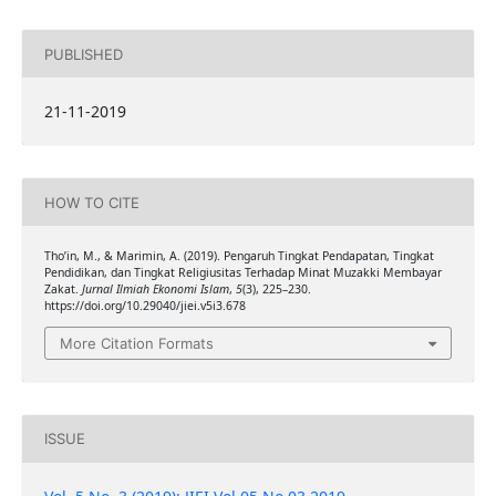
PUBLISHED
21-11-2019
HOW TO CITE
Tho’in, M., & Marimin, A. (2019). Pengaruh Tingkat Pendapatan, Tingkat
Pendidikan, dan Tingkat Religiusitas Terhadap Minat Muzakki Membayar
Zakat.
Jurnal Ilmiah Ekonomi Islam
,
5
(3), 225–230.
https://doi.org/10.29040/jiei.v5i3.678
More Citation Formats
ISSUE