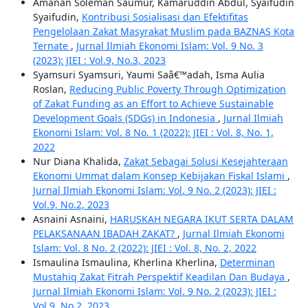
Amanan Soleman Saumur, Kamaruddin Abdul, Syaifudin
Syaifudin,
Kontribusi Sosialisasi dan Efektifitas
Pengelolaan Zakat Masyrakat Muslim pada BAZNAS Kota
Ternate
,
Jurnal Ilmiah Ekonomi Islam: Vol. 9 No. 3
(2023): JIEI : Vol.9, No.3, 2023
Syamsuri Syamsuri, Yaumi Saâ€™adah, Isma Aulia
Roslan,
Reducing Public Poverty Through Optimization
of Zakat Funding as an Effort to Achieve Sustainable
Development Goals (SDGs) in Indonesia
,
Jurnal Ilmiah
Ekonomi Islam: Vol. 8 No. 1 (2022): JIEI : Vol. 8, No. 1,
2022
Nur Diana Khalida,
Zakat Sebagai Solusi Kesejahteraan
Ekonomi Ummat dalam Konsep Kebijakan Fiskal Islami
,
Jurnal Ilmiah Ekonomi Islam: Vol. 9 No. 2 (2023): JIEI :
Vol.9, No.2, 2023
Asnaini Asnaini,
HARUSKAH NEGARA IKUT SERTA DALAM
PELAKSANAAN IBADAH ZAKAT?
,
Jurnal Ilmiah Ekonomi
Islam: Vol. 8 No. 2 (2022): JIEI : Vol. 8, No. 2, 2022
Ismaulina Ismaulina, Kherlina Kherlina,
Determinan
Mustahiq Zakat Fitrah Perspektif Keadilan Dan Budaya
,
Jurnal Ilmiah Ekonomi Islam: Vol. 9 No. 2 (2023): JIEI :
Vol.9, No.2, 2023