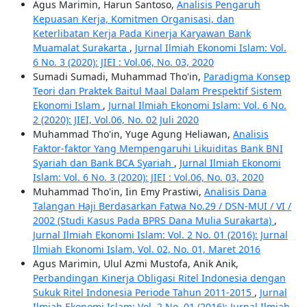
Agus Marimin, Harun Santoso,
Analisis Pengaruh
Kepuasan Kerja, Komitmen Organisasi, dan
Keterlibatan Kerja Pada Kinerja Karyawan Bank
Muamalat Surakarta
,
Jurnal Ilmiah Ekonomi Islam: Vol.
6 No. 3 (2020): JIEI : Vol.06, No. 03, 2020
Sumadi Sumadi, Muhammad Tho'in,
Paradigma Konsep
Teori dan Praktek Baitul Maal Dalam Prespektif Sistem
Ekonomi Islam
,
Jurnal Ilmiah Ekonomi Islam: Vol. 6 No.
2 (2020): JIEI, Vol.06, No. 02 Juli 2020
Muhammad Tho'in, Yuge Agung Heliawan,
Analisis
Faktor-faktor Yang Mempengaruhi Likuiditas Bank BNI
Syariah dan Bank BCA Syariah
,
Jurnal Ilmiah Ekonomi
Islam: Vol. 6 No. 3 (2020): JIEI : Vol.06, No. 03, 2020
Muhammad Tho'in, Iin Emy Prastiwi,
Analisis Dana
Talangan Haji Berdasarkan Fatwa No.29 / DSN-MUI / VI /
2002 (Studi Kasus Pada BPRS Dana Mulia Surakarta)
,
Jurnal Ilmiah Ekonomi Islam: Vol. 2 No. 01 (2016): Jurnal
Ilmiah Ekonomi Islam, Vol. 02, No. 01, Maret 2016
Agus Marimin, Ulul Azmi Mustofa, Anik Anik,
Perbandingan Kinerja Obligasi Ritel Indonesia dengan
Sukuk Ritel Indonesia Periode Tahun 2011-2015
,
Jurnal
Ilmiah Ekonomi Islam: Vol. 2 No. 01 (2016): Jurnal Ilmiah