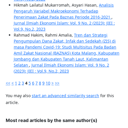
Hikmah Lailatul Mukarromah, Asyari Hasan,
Analisis
Pengaruh Variabel Makroekonomi Terhadap
Penerimaan Zakat Pada Baznas Periode 2016-2021
,
Jurnal Ilmiah Ekonomi Islam: Vol. 9 No. 2 (2023): JIEI :
Vol.9, No.2, 2023
Rahmad Hakim, Rahmi Amalia,
Tren dan Strategi
Pengumpulan Dana Zakat, Infak dan Sedekah (ZIS) di
masa Pandemi Covid-19: Studi Multisitus Pada Badan
Amil Zakat Nasional (BAZNAS) Kota Malang, Kabupaten
Jombang dan Kabupaten Tanah Laut, Kalimantan
Selatan
,
Jurnal Ilmiah Ekonomi Islam: Vol. 9 No. 2
(2023): JIEI : Vol.9, No.2, 2023
<<
<
1
2
3
4
5
6
7
8
9
10
>
>>
You may also
start an advanced similarity search
for this
article.
Most read articles by the same author(s)