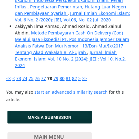
Ekonomi Indonesia Perspektif Ekonomi Islam: Peran
Inflasi, Pengeluaran Pemerintah, Hutang Luar Negeri
dan Pembiayaan Syariah
,
Jurnal Ilmiah Ekonomi Islam:
Vol. 6 No. 2 (2020): JIEI, Vol.06, No. 02 Juli 2020
Zakiyyah Ilma Ahmad, Ahmad Roziq, Ahmad Zainul
Abidin,
Metode Pembayaran Cash On Delivery (Cod)
Melalui Jasa Ekspedisi PT. Pos Indonesia Jember Dalam
Analisis Fatwa Dsn Mui Nomor 113/Dsn-Mui/Ix/2017
Tentang Akad Wakalah Bi Al-Ujrah
,
Jurnal Ilmiah
Ekonomi Islam: Vol. 10 No. 2 (2024): JIEI : Vol.10, No.2,
2024
<<
<
73
74
75
76
77
78
79
80
81
82
>
>>
You may also
start an advanced similarity search
for this
article.
MAKE A SUBMISSION
MAIN MENU