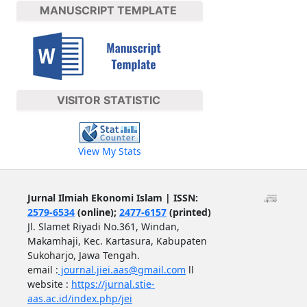
MANUSCRIPT TEMPLATE
VISITOR STATISTIC
View My Stats
Jurnal Ilmiah Ekonomi Islam | ISSN:
2579-6534
(online);
2477-6157
(printed)
Jl. Slamet Riyadi No.361, Windan,
Makamhaji, Kec. Kartasura, Kabupaten
Sukoharjo, Jawa Tengah.
email :
journal.jiei.aas@gmail.com
ll
website :
https://jurnal.stie-
aas.ac.id/index.php/jei