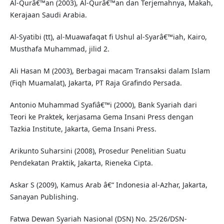
Al-Qurâ€™an (2003), Al-Qurâ€™an dan Terjemahnya, Makah,
Kerajaan Saudi Arabia.
Al-Syatibi (tt), al-Muawafaqat fi Ushul al-Syarâ€™iah, Kairo,
Musthafa Muhammad, jilid 2.
Ali Hasan M (2003), Berbagai macam Transaksi dalam Islam
(Fiqh Muamalat), Jakarta, PT Raja Grafindo Persada.
Antonio Muhammad Syafiâ€™i (2000), Bank Syariah dari
Teori ke Praktek, kerjasama Gema Insani Press dengan
Tazkia Institute, Jakarta, Gema Insani Press.
Arikunto Suharsini (2008), Prosedur Penelitian Suatu
Pendekatan Praktik, Jakarta, Rieneka Cipta.
Askar S (2009), Kamus Arab â€“ Indonesia al-Azhar, Jakarta,
Sanayan Publishing.
Fatwa Dewan Syariah Nasional (DSN) No. 25/26/DSN-