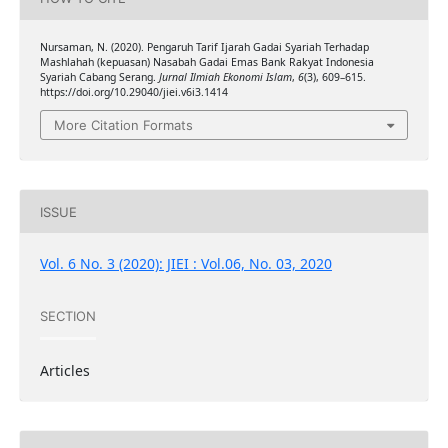
Nursaman, N. (2020). Pengaruh Tarif Ijarah Gadai Syariah Terhadap
Mashlahah (kepuasan) Nasabah Gadai Emas Bank Rakyat Indonesia
Syariah Cabang Serang.
Jurnal Ilmiah Ekonomi Islam
,
6
(3), 609–615.
https://doi.org/10.29040/jiei.v6i3.1414
More Citation Formats
ISSUE
Vol. 6 No. 3 (2020): JIEI : Vol.06, No. 03, 2020
SECTION
Articles