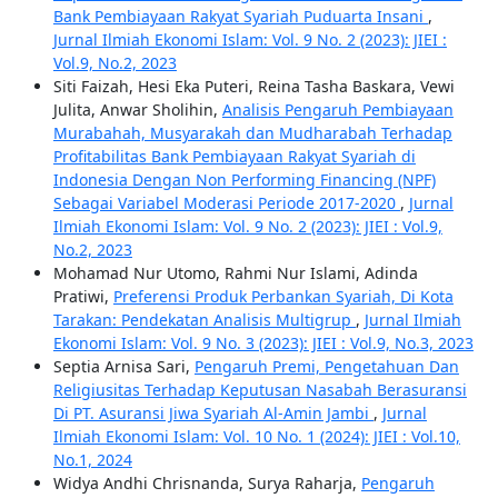
Bank Pembiayaan Rakyat Syariah Puduarta Insani
,
Jurnal Ilmiah Ekonomi Islam: Vol. 9 No. 2 (2023): JIEI :
Vol.9, No.2, 2023
Siti Faizah, Hesi Eka Puteri, Reina Tasha Baskara, Vewi
Julita, Anwar Sholihin,
Analisis Pengaruh Pembiayaan
Murabahah, Musyarakah dan Mudharabah Terhadap
Profitabilitas Bank Pembiayaan Rakyat Syariah di
Indonesia Dengan Non Performing Financing (NPF)
Sebagai Variabel Moderasi Periode 2017-2020
,
Jurnal
Ilmiah Ekonomi Islam: Vol. 9 No. 2 (2023): JIEI : Vol.9,
No.2, 2023
Mohamad Nur Utomo, Rahmi Nur Islami, Adinda
Pratiwi,
Preferensi Produk Perbankan Syariah, Di Kota
Tarakan: Pendekatan Analisis Multigrup
,
Jurnal Ilmiah
Ekonomi Islam: Vol. 9 No. 3 (2023): JIEI : Vol.9, No.3, 2023
Septia Arnisa Sari,
Pengaruh Premi, Pengetahuan Dan
Religiusitas Terhadap Keputusan Nasabah Berasuransi
Di PT. Asuransi Jiwa Syariah Al-Amin Jambi
,
Jurnal
Ilmiah Ekonomi Islam: Vol. 10 No. 1 (2024): JIEI : Vol.10,
No.1, 2024
Widya Andhi Chrisnanda, Surya Raharja,
Pengaruh