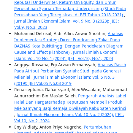
Reputasi Underwriter, Return On Equity, dan Umur
Perusahaan Syariah Terhadap Underpricing (Studi Pada
Perusahaan Yang Teregistrasi di BEI Tahun 2018-2021)
,
Jurnal Ilmiah Ekonomi Islam: Vol. 9 No. 3 (2023): JIEI :
Vol.9, No.3, 2023
Muhamad Defrisal, Aidil Alfin, Anwar Sholihin,
Analisis
Implementasi Strategi Direct Fundraising Zakat Pada
BAZNAS Kota Bukittinggi Dengan Pendekatan Diagram
Cause and Effect (Fishbone)
,
Jurnal Ilmiah Ekonomi
Islam: Vol. 10 No. 1 (2024): JIEI : Vol.10, No.1, 2024
Anggiya Rossana, Egi Arvian Firmansyah,
Analisis Rasch
Pada Atribut Perbankan Syariah: Studi pada Generasi
Milenial
,
Jurnal Ilmiah Ekonomi Islam: Vol. 5 No. 3
(2019): JIEI Vol.05 No.03 2019
Rena septiana, Dafiar syarif, Alex Wisaalam, Muhammad
Aunurrochim Bin Mas'ad Saleh,
Pengaruh Analisis Label
Halal Dan Hargaterhadap Keputusan Membeli Produk
Mie Samyang Bagi Remaja Diwilayah Kabupaten Kerinci
,
Jurnal Ilmiah Ekonomi Islam: Vol. 10 No. 2 (2024): JIEI :
Vol.10, No.2, 2024
Eny Widiaty, Anton Priyo Nugroho,
Pertumbuhan