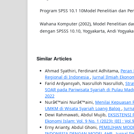
Program SPSS 10.1 10Model Penelitian dan Pe
Wahana Komputer (2002), Model Penelitian d
dengan SPSSS 10.10, Yogyakarta, Andi Yogyaka
Similar Articles
Ahmad Syathiri, Ferdinant Adhitama,
Peran
Regional di Indonesia
,
Jurnal Ilmiah Ekonomi
Farid Ardyansyah, Nasrulloh Nasrulloh,
Str
SOAR pada Pariwisata Syariah di Pulau Ma
2022
Nurâ€™aini Nurâ€™aini,
Menilai Kepuasan 
UMKM di Wisata Syariah Loang Baloq
,
Jurna
Dewi Rahmawati, Abdul Mujib,
EKSISTENSI
Ekonomi Islam: Vol. 9 No. 1 (2023): JIEI : Vol.
Erny Arianty, Abdul Ghoni,
PEMILIHAN MODE
INDONESIA DENGAN MODEL AHP
,
Jurnal Il