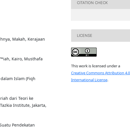
CITATION CHECK
LICENSE
ahnya, Makah, Kerajaan
â€™iah, Kairo, Musthafa
This work is licensed under a
Creative Commons Attribution 4.0
 dalam Islam (Fiqh
International License
.
iah dari Teori ke
zkia Institute, Jakarta,
n Suatu Pendekatan