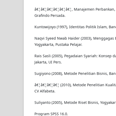
â€¦â€¦â€¦â€¦â€¦â€¦, Manajemen Perbankan, J
Grafindo Persada.
Kuntowijoyo (1997), Identitas Politik Islam, Ba
Naqvi Syeed Nwab Haider (2003), Menggagas 
Yogyakarta, Pustaka Pelajar.
Rais Sasli (2005), Pegadaian Syariah: Konsep 
Jakarta, UI Pers.
Sugiyono (2008), Metode Penelitian Bisnis, Ba
â€¦â€¦â€¦â€¦ (2010), Metode Penelitian Kuali
CV Alfabeta.
Suliyanto (2005), Metode Riset Bisnis, Yogyaka
Program SPSS 16.0.