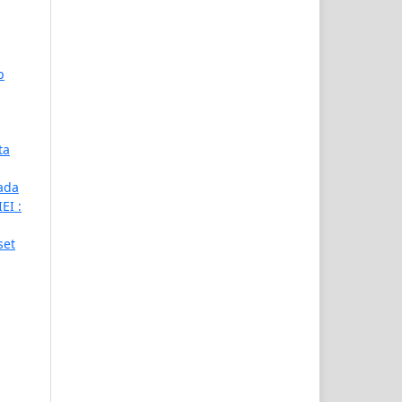
p
ta
Pada
EI :
set