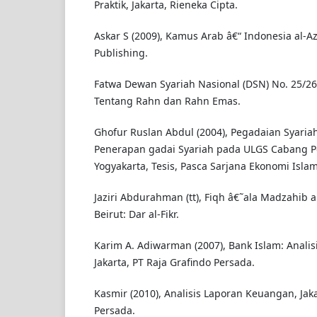
Praktik, Jakarta, Rieneka Cipta.
Askar S (2009), Kamus Arab â€“ Indonesia al-Az
Publishing.
Fatwa Dewan Syariah Nasional (DSN) No. 25/26
Tentang Rahn dan Rahn Emas.
Ghofur Ruslan Abdul (2004), Pegadaian Syariah 
Penerapan gadai Syariah pada ULGS Cabang 
Yogyakarta, Tesis, Pasca Sarjana Ekonomi Islam
Jaziri Abdurahman (tt), Fiqh â€˜ala Madzahib al
Beirut: Dar al-Fikr.
Karim A. Adiwarman (2007), Bank Islam: Anali
Jakarta, PT Raja Grafindo Persada.
Kasmir (2010), Analisis Laporan Keuangan, Jaka
Persada.