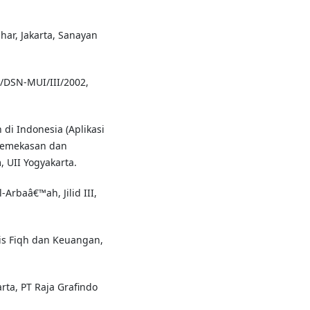
har, Jakarta, Sanayan
/DSN-MUI/III/2002,
di Indonesia (Aplikasi
Pemekasan dan
, UII Yogyakarta.
-Arbaâ€™ah, Jilid III,
sis Fiqh dan Keuangan,
rta, PT Raja Grafindo