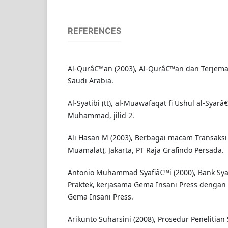
REFERENCES
Al-Qurâ€™an (2003), Al-Qurâ€™an dan Terjem
Saudi Arabia.
Al-Syatibi (tt), al-Muawafaqat fi Ushul al-Syar
Muhammad, jilid 2.
Ali Hasan M (2003), Berbagai macam Transaksi
Muamalat), Jakarta, PT Raja Grafindo Persada.
Antonio Muhammad Syafiâ€™i (2000), Bank Syar
Praktek, kerjasama Gema Insani Press dengan Ta
Gema Insani Press.
Arikunto Suharsini (2008), Prosedur Penelitia