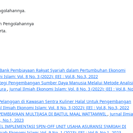
ngolahannya.
an Pengolahannya
rta.
 Bank Pembiayaan Rakyat Syariah dalam Pertumbuhan Ekonomi
 Islam: Vol. 8 No. 3 (2022): JIEI : Vol.8, No.3, 2022
ategi Pengembangan Sumber Daya Manusia Melalui Metode Analis
dura
,
Jurnal Ilmiah Ekonomi Islam: Vol. 8 No. 3 (2022): JIEI : Vol.8, No
Pelanggan di Kawasan Sentra Kuliner Halal Untuk Pengembangan
l Ilmiah Ekonomi Islam: Vol. 8 No. 3 (2022): JIEI : Vol.8, No.3, 2022
 PEMBIAYAAN MULTIJASA DI BAITUL MAAL WATTAMWIL
,
Jurnal Ilmi
9, No.1, 2023
L IMPLEMENTASI SPIN-OFF UNIT USAHA ASURANSI SYARIAH DI
miah Ekonomi Islam: Vol. 9 No. 1 (2023): JIEI : Vol.9, No.1, 2023