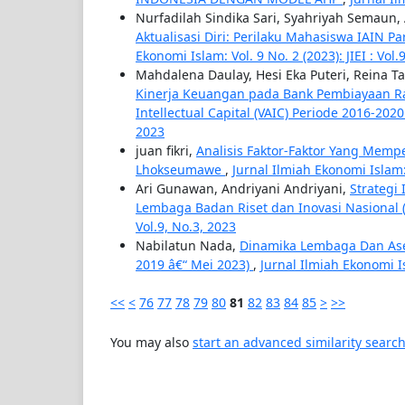
Nurfadilah Sindika Sari, Syahriyah Semaun
Aktualisasi Diri: Perilaku Mahasiswa IAIN 
Ekonomi Islam: Vol. 9 No. 2 (2023): JIEI : Vol.
Mahdalena Daulay, Hesi Eka Puteri, Reina T
Kinerja Keuangan pada Bank Pembiayaan Ra
Intellectual Capital (VAIC) Periode 2016-202
2023
juan fikri,
Analisis Faktor-Faktor Yang Memp
Lhokseumawe
,
Jurnal Ilmiah Ekonomi Islam: V
Ari Gunawan, Andriyani Andriyani,
Strategi
Lembaga Badan Riset dan Inovasi Nasional (
Vol.9, No.3, 2023
Nabilatun Nada,
Dinamika Lembaga Dan Ase
2019 â€“ Mei 2023)
,
Jurnal Ilmiah Ekonomi Isl
<<
<
76
77
78
79
80
81
82
83
84
85
>
>>
You may also
start an advanced similarity searc