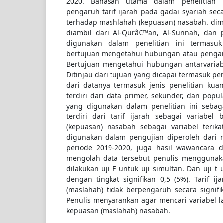
2020. Bahasan utama dalam penelitian 
pengaruh tarif ijarah pada gadai syariah sec
terhadap mashlahah (kepuasan) nasabah. diman
diambil dari Al-Qurâ€™an, Al-Sunnah, dan 
digunakan dalam penelitian ini termasuk 
bertujuan mengetahui hubungan atau pengaru
Bertujuan mengetahui hubungan antarvariabe
Ditinjau dari tujuan yang dicapai termasuk pen
dari datanya termasuk jenis penelitian kuan
terdiri dari data primer, sekunder, dan popu
yang digunakan dalam penelitian ini sebaga
terdiri dari tarif ijarah sebagai variabel
(kepuasan) nasabah sebagai variabel terika
digunakan dalam pengujian diperoleh dari
periode 2019-2020, juga hasil wawancara 
mengolah data tersebut penulis menggunak
dilakukan uji F untuk uji simultan. Dan uji t 
dengan tingkat signifikan 0,5 (5%). Tarif i
(maslahah) tidak berpengaruh secara signifik
Penulis menyarankan agar mencari variabel 
kepuasan (maslahah) nasabah.