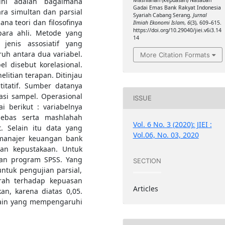
ini adalah bagaimana
Mashlahah (kepuasan) Nasabah
Gadai Emas Bank Rakyat Indonesia
ara simultan dan parsial
Syariah Cabang Serang.
Jurnal
a teori dan filosofinya
Ilmiah Ekonomi Islam
,
6
(3), 609–615.
https://doi.org/10.29040/jiei.v6i3.14
para ahli. Metode yang
14
jenis assosiatif yang
h antara dua variabel.
More Citation Formats
l disebut korelasional.
elitian terapan. Ditinjau
titatif. Sumber datanya
lasi sampel. Operasional
ISSUE
i berikut : variabelnya
 bebas serta mashlahah
Vol. 6 No. 3 (2020): JIEI :
t. Selain itu data yang
Vol.06, No. 03, 2020
 manajer keuangan bank
dan kepustakaan. Untuk
an program SPSS. Yang
SECTION
untuk pengujian parsial,
jarah terhadap kepuasan
Articles
an, karena diatas 0,05.
lain yang mempengaruhi