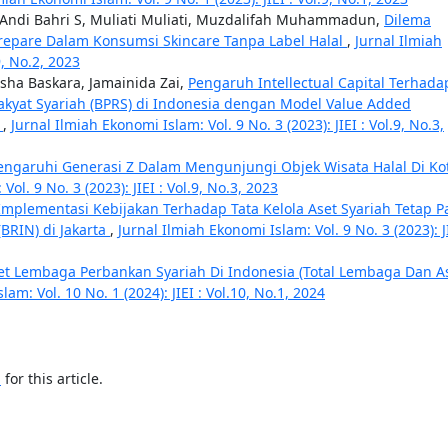
, Andi Bahri S, Muliati Muliati, Muzdalifah Muhammadun,
Dilema
Parepare Dalam Konsumsi Skincare Tanpa Label Halal
,
Jurnal Ilmiah
9, No.2, 2023
asha Baskara, Jamainida Zai,
Pengaruh Intellectual Capital Terhada
kyat Syariah (BPRS) di Indonesia dengan Model Value Added
0
,
Jurnal Ilmiah Ekonomi Islam: Vol. 9 No. 3 (2023): JIEI : Vol.9, No.3,
engaruhi Generasi Z Dalam Mengunjungi Objek Wisata Halal Di Ko
ol. 9 No. 3 (2023): JIEI : Vol.9, No.3, 2023
 Implementasi Kebijakan Terhadap Tata Kelola Aset Syariah Tetap 
BRIN) di Jakarta
,
Jurnal Ilmiah Ekonomi Islam: Vol. 9 No. 3 (2023): JI
t Lembaga Perbankan Syariah Di Indonesia (Total Lembaga Dan A
am: Vol. 10 No. 1 (2024): JIEI : Vol.10, No.1, 2024
h
for this article.