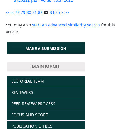
3 (2022): JIEI : Vol.8, No.3, 2022
<<
<
78
79
80
81
82
83
84
85
>
>>
You may also
start an advanced similarity search
for this
article.
MAKE A SUBMISSION
MAIN MENU
EDITORIAL TEAM
REVIEWERS
PEER REVIEW PROCESS
FOCUS AND SCOPE
PUBLICATION ETHICS