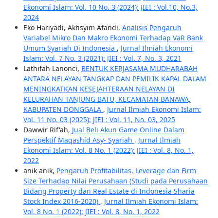
Ekonomi Islam: Vol. 10 No. 3 (2024): JIEI : Vol.10, No.3,
2024
Eko Hariyadi, Akhsyim Afandi,
Analisis Pengaruh
Variabel Mikro Dan Makro Ekonomi Terhadap VaR Bank
Umum Syariah Di Indonesia
,
Jurnal Ilmiah Ekonomi
Islam: Vol. 7 No. 3 (2021): JIEI : Vol. 7, No. 3, 2021
Lathifah Lanonci,
BENTUK KERJASAMA MUDHARABAH
ANTARA NELAYAN TANGKAP DAN PEMILIK KAPAL DALAM
MENINGKATKAN KESEJAHTERAAN NELAYAN DI
KELURAHAN TANJUNG BATU, KECAMATAN BANAWA,
KABUPATEN DONGGALA
,
Jurnal Ilmiah Ekonomi Islam:
Vol. 11 No. 03 (2025): JIEI : Vol. 11, No. 03, 2025
Dawwir Rif'ah,
Jual Beli Akun Game Online Dalam
Perspektif Maqashid Asy- Syariah
,
Jurnal Ilmiah
Ekonomi Islam: Vol. 8 No. 1 (2022): JIEI : Vol. 8, No. 1,
2022
anik anik,
Pengaruh Profitabilitas, Leverage dan Firm
Size Terhadap Nilai Perusahaan (Studi pada Perusahaan
Bidang Property dan Real Estate di Indonesia Sharia
Stock Index 2016-2020)
,
Jurnal Ilmiah Ekonomi Islam:
Vol. 8 No. 1 (2022): JIEI : Vol. 8, No. 1, 2022