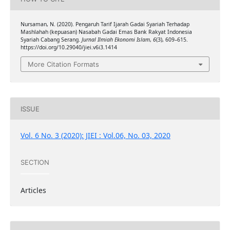
Nursaman, N. (2020). Pengaruh Tarif Ijarah Gadai Syariah Terhadap
Mashlahah (kepuasan) Nasabah Gadai Emas Bank Rakyat Indonesia
Syariah Cabang Serang.
Jurnal Ilmiah Ekonomi Islam
,
6
(3), 609–615.
https://doi.org/10.29040/jiei.v6i3.1414
More Citation Formats
ISSUE
Vol. 6 No. 3 (2020): JIEI : Vol.06, No. 03, 2020
SECTION
Articles