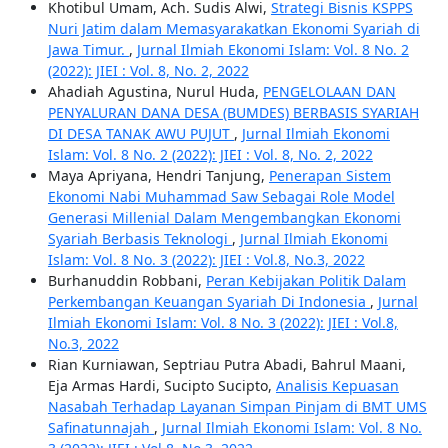
Khotibul Umam, Ach. Sudis Alwi,
Strategi Bisnis KSPPS
Nuri Jatim dalam Memasyarakatkan Ekonomi Syariah di
Jawa Timur.
,
Jurnal Ilmiah Ekonomi Islam: Vol. 8 No. 2
(2022): JIEI : Vol. 8, No. 2, 2022
Ahadiah Agustina, Nurul Huda,
PENGELOLAAN DAN
PENYALURAN DANA DESA (BUMDES) BERBASIS SYARIAH
DI DESA TANAK AWU PUJUT
,
Jurnal Ilmiah Ekonomi
Islam: Vol. 8 No. 2 (2022): JIEI : Vol. 8, No. 2, 2022
Maya Apriyana, Hendri Tanjung,
Penerapan Sistem
Ekonomi Nabi Muhammad Saw Sebagai Role Model
Generasi Millenial Dalam Mengembangkan Ekonomi
Syariah Berbasis Teknologi
,
Jurnal Ilmiah Ekonomi
Islam: Vol. 8 No. 3 (2022): JIEI : Vol.8, No.3, 2022
Burhanuddin Robbani,
Peran Kebijakan Politik Dalam
Perkembangan Keuangan Syariah Di Indonesia
,
Jurnal
Ilmiah Ekonomi Islam: Vol. 8 No. 3 (2022): JIEI : Vol.8,
No.3, 2022
Rian Kurniawan, Septriau Putra Abadi, Bahrul Maani,
Eja Armas Hardi, Sucipto Sucipto,
Analisis Kepuasan
Nasabah Terhadap Layanan Simpan Pinjam di BMT UMS
Safinatunnajah
,
Jurnal Ilmiah Ekonomi Islam: Vol. 8 No.