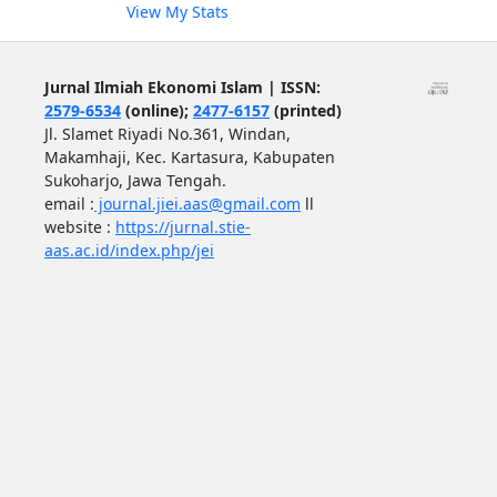
View My Stats
Jurnal Ilmiah Ekonomi Islam | ISSN:
2579-6534
(online);
2477-6157
(printed)
Jl. Slamet Riyadi No.361, Windan,
Makamhaji, Kec. Kartasura, Kabupaten
Sukoharjo, Jawa Tengah.
email :
journal.jiei.aas@gmail.com
ll
website :
https://jurnal.stie-
aas.ac.id/index.php/jei