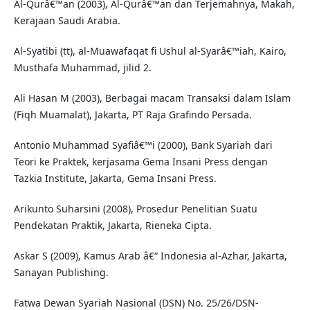
Al-Qurâ€™an (2003), Al-Qurâ€™an dan Terjemahnya, Makah,
Kerajaan Saudi Arabia.
Al-Syatibi (tt), al-Muawafaqat fi Ushul al-Syarâ€™iah, Kairo,
Musthafa Muhammad, jilid 2.
Ali Hasan M (2003), Berbagai macam Transaksi dalam Islam
(Fiqh Muamalat), Jakarta, PT Raja Grafindo Persada.
Antonio Muhammad Syafiâ€™i (2000), Bank Syariah dari
Teori ke Praktek, kerjasama Gema Insani Press dengan
Tazkia Institute, Jakarta, Gema Insani Press.
Arikunto Suharsini (2008), Prosedur Penelitian Suatu
Pendekatan Praktik, Jakarta, Rieneka Cipta.
Askar S (2009), Kamus Arab â€“ Indonesia al-Azhar, Jakarta,
Sanayan Publishing.
Fatwa Dewan Syariah Nasional (DSN) No. 25/26/DSN-