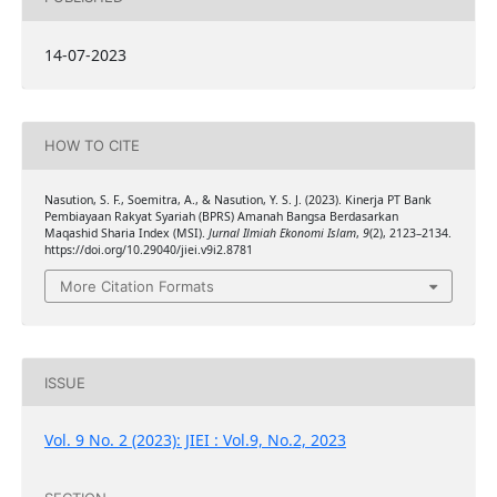
14-07-2023
HOW TO CITE
Nasution, S. F., Soemitra, A., & Nasution, Y. S. J. (2023). Kinerja PT Bank
Pembiayaan Rakyat Syariah (BPRS) Amanah Bangsa Berdasarkan
Maqashid Sharia Index (MSI).
Jurnal Ilmiah Ekonomi Islam
,
9
(2), 2123–2134.
https://doi.org/10.29040/jiei.v9i2.8781
More Citation Formats
ISSUE
Vol. 9 No. 2 (2023): JIEI : Vol.9, No.2, 2023