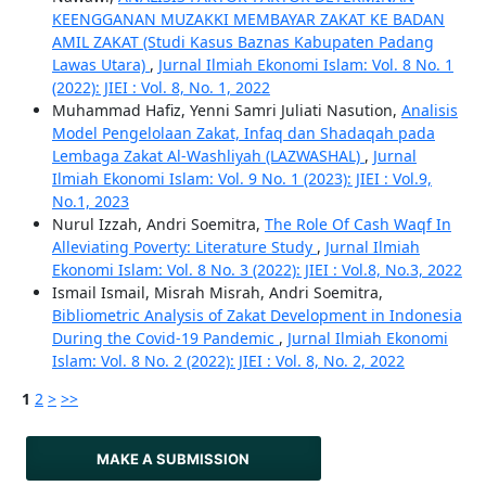
KEENGGANAN MUZAKKI MEMBAYAR ZAKAT KE BADAN
AMIL ZAKAT (Studi Kasus Baznas Kabupaten Padang
Lawas Utara)
,
Jurnal Ilmiah Ekonomi Islam: Vol. 8 No. 1
(2022): JIEI : Vol. 8, No. 1, 2022
Muhammad Hafiz, Yenni Samri Juliati Nasution,
Analisis
Model Pengelolaan Zakat, Infaq dan Shadaqah pada
Lembaga Zakat Al-Washliyah (LAZWASHAL)
,
Jurnal
Ilmiah Ekonomi Islam: Vol. 9 No. 1 (2023): JIEI : Vol.9,
No.1, 2023
Nurul Izzah, Andri Soemitra,
The Role Of Cash Waqf In
Alleviating Poverty: Literature Study
,
Jurnal Ilmiah
Ekonomi Islam: Vol. 8 No. 3 (2022): JIEI : Vol.8, No.3, 2022
Ismail Ismail, Misrah Misrah, Andri Soemitra,
Bibliometric Analysis of Zakat Development in Indonesia
During the Covid-19 Pandemic
,
Jurnal Ilmiah Ekonomi
Islam: Vol. 8 No. 2 (2022): JIEI : Vol. 8, No. 2, 2022
1
2
>
>>
MAKE A SUBMISSION