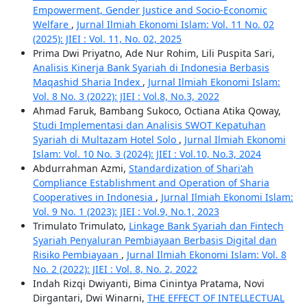
Empowerment, Gender Justice and Socio-Economic
Welfare
,
Jurnal Ilmiah Ekonomi Islam: Vol. 11 No. 02
(2025): JIEI : Vol. 11, No. 02, 2025
Prima Dwi Priyatno, Ade Nur Rohim, Lili Puspita Sari,
Analisis Kinerja Bank Syariah di Indonesia Berbasis
Maqashid Sharia Index
,
Jurnal Ilmiah Ekonomi Islam:
Vol. 8 No. 3 (2022): JIEI : Vol.8, No.3, 2022
Ahmad Faruk, Bambang Sukoco, Octiana Atika Qoway,
Studi Implementasi dan Analisis SWOT Kepatuhan
Syariah di Multazam Hotel Solo
,
Jurnal Ilmiah Ekonomi
Islam: Vol. 10 No. 3 (2024): JIEI : Vol.10, No.3, 2024
Abdurrahman Azmi,
Standardization of Shari'ah
Compliance Establishment and Operation of Sharia
Cooperatives in Indonesia
,
Jurnal Ilmiah Ekonomi Islam:
Vol. 9 No. 1 (2023): JIEI : Vol.9, No.1, 2023
Trimulato Trimulato,
Linkage Bank Syariah dan Fintech
Syariah Penyaluran Pembiayaan Berbasis Digital dan
Risiko Pembiayaan
,
Jurnal Ilmiah Ekonomi Islam: Vol. 8
No. 2 (2022): JIEI : Vol. 8, No. 2, 2022
Indah Rizqi Dwiyanti, Bima Cinintya Pratama, Novi
Dirgantari, Dwi Winarni,
THE EFFECT OF INTELLECTUAL