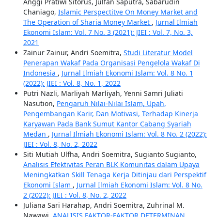
Anggi Pratiwi Sitorus, Julfan Saputra, Sabarudin
Chaniago,
Islamic Perspectitve On Money Market and
The Operation of Sharia Money Market
,
Jurnal Ilmiah
Ekonomi Islam: Vol. 7 No. 3 (2021): JIEI : Vol. 7, No. 3,
2021
Zainur Zainur, Andri Soemitra,
Studi Literatur Model
Penerapan Wakaf Pada Organisasi Pengelola Wakaf Di
Indonesia
,
Jurnal Ilmiah Ekonomi Islam: Vol. 8 No. 1
(2022): JIEI : Vol. 8, No. 1, 2022
Putri Nazli, Marliyah Marliyah, Yenni Samri Juliati
Nasution,
Pengaruh Nilai-Nilai Islam, Upah,
Pengembangan Karir, Dan Motivasi, Terhadap Kinerja
Karyawan Pada Bank Sumut Kantor Cabang Syariah
Medan
,
Jurnal Ilmiah Ekonomi Islam: Vol. 8 No. 2 (2022):
JIEI : Vol. 8, No. 2, 2022
Siti Mutiah Ulfha, Andri Soemitra, Sugianto Sugianto,
Analisis Efektivitas Peran BLK Komunitas dalam Upaya
Meningkatkan Skill Tenaga Kerja Ditinjau dari Perspektif
Ekonomi Islam
,
Jurnal Ilmiah Ekonomi Islam: Vol. 8 No.
2 (2022): JIEI : Vol. 8, No. 2, 2022
Juliana Sari Harahap, Andri Soemitra, Zuhrinal M.
Nawawi,
ANALISIS FAKTOR-FAKTOR DETERMINAN