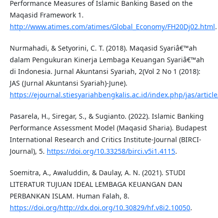
Performance Measures of Islamic Banking Based on the
Maqasid Framework 1.
http://www.atimes.com/atimes/Global_Economy/FH20Dj02.html
.
Nurmahadi, & Setyorini, C. T. (2018). Maqasid Syariâ€™ah
dalam Pengukuran Kinerja Lembaga Keuangan Syariâ€™ah
di Indonesia. Jurnal Akuntansi Syariah, 2(Vol 2 No 1 (2018):
JAS (Jurnal Akuntansi Syariah)-June).
https://ejournal.stiesyariahbengkalis.ac.id/index.php/jas/articl
Pasarela, H., Siregar, S., & Sugianto. (2022). Islamic Banking
Performance Assessment Model (Maqasid Sharia). Budapest
International Research and Critics Institute-Journal (BIRCI-
Journal), 5.
https://doi.org/10.33258/birci.v5i1.4115
.
Soemitra, A., Awaluddin, & Daulay, A. N. (2021). STUDI
LITERATUR TUJUAN IDEAL LEMBAGA KEUANGAN DAN
PERBANKAN ISLAM. Human Falah, 8.
https://doi.org/http://dx.doi.org/10.30829/hf.v8i2.10050
.