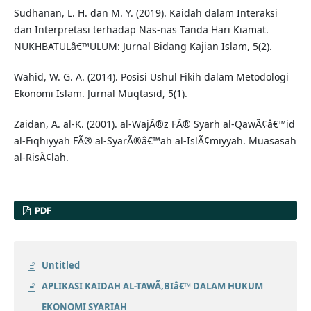
Sudhanan, L. H. dan M. Y. (2019). Kaidah dalam Interaksi
dan Interpretasi terhadap Nas-nas Tanda Hari Kiamat.
NUKHBATULâ€™ULUM: Jurnal Bidang Kajian Islam, 5(2).
Wahid, W. G. A. (2014). Posisi Ushul Fikih dalam Metodologi
Ekonomi Islam. Jurnal Muqtasid, 5(1).
Zaidan, A. al-K. (2001). al-WajÃ®z FÃ® Syarh al-QawÃ¢â€™id
al-Fiqhiyyah FÃ® al-SyarÃ®â€™ah al-IslÃ¢miyyah. Muasasah
al-RisÃ¢lah.
PDF
Untitled
APLIKASI KAIDAH AL-TAWÃ‚BIâ€™ DALAM HUKUM
EKONOMI SYARIAH