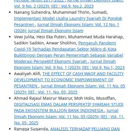
Vol. 9 No. 2 (2023): JIEI : Vol.9, No.2, 2023
Nanang Suhendra, Muhammad Tho’in, Sumadi,
Implementasi Model Usaha Laundry Syariah Di Pondok
Pesantren
,
Jurnal Ilmiah Ekonomi Islam: Vol. 12 No. 1
(2026): Jurnal Ilmiah Ekonomi Islam
Vewi Julita, Hesi Eka Puteri, Muhammad Muda Harahap,
Sadikin Sadikin, Anwar Sholihin,
Pengaruh Pandemi
Covid-19 Terhadap Pendapatan Sektor Mikro di Kota
Bukittinggi Dengan Peran Pemerintah Sebagai Variabel
Moderasi Perspektif Ekonomi Syariah
,
Jurnal Ilmiah
Ekonomi Islam: Vol. 9 No. 1 (2023): JIEI : Vol.9, No.1, 2023
Awaliyah Alifi,
THE EFFECT OF CASH WAQF AND FACILITY
DEVELOPMENT TO ECONOMIC EMPOWERMENT OF
PESANTREN
,
Jurnal Ilmiah Ekonomi Islam: Vol. 11 No. 05
(2025): JIEI : Vol. 11, No. 05, 2025
Ahmad Rajaul Masrur Masrur, Moh Holis, Musoffan,
DIGITALISASI EMAS DALAM PERSPEKTIF SYARIAH: STUDI
PADA EKOSISTEM BULLION BANK INDONESIA
,
Jurnal
Ilmiah Ekonomi Islam: Vol. 11 No. 05 (2025): JIEI : Vol. 11,
No. 05, 2025
Rangga Suganda,
ANALISIS TERHADAP PELUANG DAN