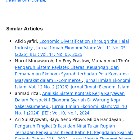
International License
.
Similar Articles
Afid Syafiri,
Economic Diversification Through the Halal
Industry
,
Jurnal Ilmiah Ekonomi Islam: Vol. 11 No. 05
(2025): JIEI : Vol. 11, No. 05, 2025
Nurul Munawaroh, Iin Emy Prastiwi, Muhammad Tho’in,
Pengaruh Sistem Paylater, Literasi Keuangan, dan
Pemahaman Ekonomi Syariah terhadap Pola Konsumsi
Masyarakat dalam E-Commerce
,
Jurnal Ilmiah Ekonomi
Islam: Vol. 12 No. 2 (2026): Jurnal Ilmiah Ekonomi Islam
ahmad rizal,
Analisis Sistem Kontrak Kerja Karyawan
Dalam Perspektif Ekonomi Syariah Di Warung Kopi
Sakerasumenep
,
Jurnal Ilmiah Ekonomi Islam: Vol. 10
No. 1 (2024): JIEI : Vol.10, No.1, 2024
Ari Sulistyowati, Bayu Seno Pitoyo, Milda Handayani,
Pengaruh Tingkat Inflasi dan Nilai Tukar Rupiah
Terhadap Penyaluran Kredit Rahn PT. Pegadaian Syariah
Periode Tahun 2011-2022
,
Jurnal Ilmiah Ekonomi Islam: