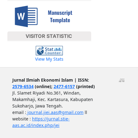
VISITOR STATISTIC
View My Stats
Jurnal Ilmiah Ekonomi Islam | ISSN:
2579-6534
(online);
2477-6157
(printed)
Jl. Slamet Riyadi No.361, Windan,
Makamhaji, Kec. Kartasura, Kabupaten
Sukoharjo, Jawa Tengah.
email :
journal.jiei.aas@gmail.com
ll
website :
https://jurnal.stie-
aas.ac.id/index.php/jei