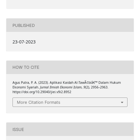
PUBLISHED
23-07-2023
HOW TO CITE
Agus Putra, P. A. (2023). Aplikasi Kaidah Al-TawÃ¢biâ€™ Dalam Hukum
Ekonomi Syariah.
Jurnal Ilmiah Ekonomi Islam
,
9
(2), 2956–2963.
https://doi.org/10.29040/jiei.v9i2.8952
More Citation Formats
ISSUE