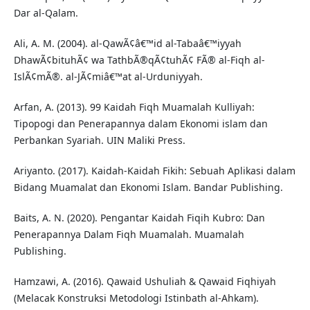
Dar al-Qalam.
Ali, A. M. (2004). al-QawÃ¢â€™id al-Tabaâ€™iyyah
DhawÃ¢bituhÃ¢ wa TathbÃ®qÃ¢tuhÃ¢ FÃ® al-Fiqh al-
IslÃ¢mÃ®. al-JÃ¢miâ€™at al-Urduniyyah.
Arfan, A. (2013). 99 Kaidah Fiqh Muamalah Kulliyah:
Tipopogi dan Penerapannya dalam Ekonomi islam dan
Perbankan Syariah. UIN Maliki Press.
Ariyanto. (2017). Kaidah-Kaidah Fikih: Sebuah Aplikasi dalam
Bidang Muamalat dan Ekonomi Islam. Bandar Publishing.
Baits, A. N. (2020). Pengantar Kaidah Fiqih Kubro: Dan
Penerapannya Dalam Fiqh Muamalah. Muamalah
Publishing.
Hamzawi, A. (2016). Qawaid Ushuliah & Qawaid Fiqhiyah
(Melacak Konstruksi Metodologi Istinbath al-Ahkam).