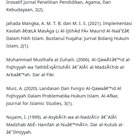
Inovatif Jurnal Penelitian Pendidikan, Agama, Dan
Kebudayaan, 2(2).
Jahada Mangka, A. M. T. B. dan M. I. S. (2021). Implementasi
Kaidah â€œLÄ MasÄga Li Al-IjtihÄd FÄ« Maurid Al-Naá¹£â€
Dalam Fikih Islam. Bustanul Fuqaha: Jurnal Bidang Hukum
Islam, 2(1).
Muhammad Musthafa al-Zuhaili. (2006). Al-QawÃ¢â€™id al-
Fiqhiyyah wa TathbÈ‹qÃ¢tuhÃ¢ â€˜AlÃ¢ al-MadzÃ¢hib al-
Arbaâ€™ah. Dar al-Fikr.
Muiz, A. (2020). Landasan Dan Fungsi Al-Qawaâ€™id Al
Fiqhiyyah Dalam Problematika Hukum Islam. Al-Afkar,
Journal for Islamic Studies, 3(1).
Nujaim, I. (1999). al-AsybÃ¢h wa al-NadzÃ¢ir â€˜AlÃ¢
Madzhab AbÈ‹ Hanifah al-Nuâ€™mÃ¢n. Dar al-Kutub al-
â€˜Ilmiyyah.