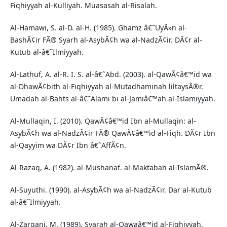
Fiqhiyyah al-Kulliyah. Muasasah al-Risalah.
Al-Hamawi, S. al-D. al-H. (1985). Ghamz â€˜UyÃ»n al-
BashÃ¢ir FÃ® Syarh al-AsybÃ¢h wa al-NadzÃ¢ir. DÃ¢r al-
Kutub al-â€˜Ilmiyyah.
Al-Lathuf, A. al-R. I. S. al-â€˜Abd. (2003). al-QawÃ¢â€™id wa
al-DhawÃ¢bith al-Fiqhiyyah al-Mutadhaminah liltaysÃ®r.
Umadah al-Bahts al-â€˜Alami bi al-Jamiâ€™ah al-Islamiyyah.
Al-Mullaqin, I. (2010). QawÃ¢â€™id Ibn al-Mullaqin: al-
AsybÃ¢h wa al-NadzÃ¢ir FÃ® QawÃ¢â€™id al-Fiqh. DÃ¢r Ibn
al-Qayyim wa DÃ¢r Ibn â€˜AffÃ¢n.
Al-Razaq, A. (1982). al-Mushanaf. al-Maktabah al-IslamÃ®.
Al-Suyuthi. (1990). al-AsybÃ¢h wa al-NadzÃ¢ir. Dar al-Kutub
al-â€˜Ilmiyyah.
Al-Zarqani, M. (1989). Syarah al-Qawaâ€™id al-Fiqhiyyah.