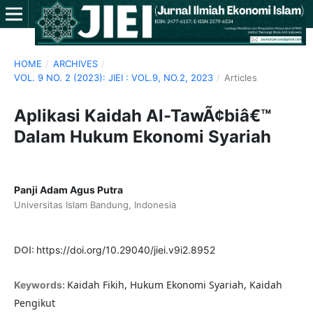
HOME
/
ARCHIVES
/
VOL. 9 NO. 2 (2023): JIEI : VOL.9, NO.2, 2023
/
Articles
Aplikasi Kaidah Al-TawÃ¢biâ€™
Dalam Hukum Ekonomi Syariah
Panji Adam Agus Putra
Universitas Islam Bandung, Indonesia
DOI:
https://doi.org/10.29040/jiei.v9i2.8952
Kaidah Fikih, Hukum Ekonomi Syariah, Kaidah
Keywords:
Pengikut