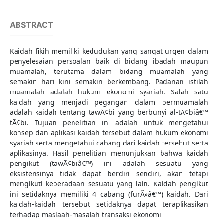
ABSTRACT
Kaidah fikih memiliki kedudukan yang sangat urgen dalam
penyelesaian persoalan baik di bidang ibadah maupun
muamalah, terutama dalam bidang muamalah yang
semakin hari kini semakin berkembang. Padanan istilah
muamalah adalah hukum ekonomi syariah. Salah satu
kaidah yang menjadi pegangan dalam bermuamalah
adalah kaidah tentang tawÃ¢bi yang berbunyi al-tÃ¢biâ€™
tÃ¢bi. Tujuan penelitian ini adalah untuk mengetahui
konsep dan aplikasi kaidah tersebut dalam hukum ekonomi
syariah serta mengetahui cabang dari kaidah tersebut serta
aplikasinya. Hasil penelitian menunjukkan bahwa kaidah
pengikut (tawÃ¢biâ€™) ini adalah sesuatu yang
eksistensinya tidak dapat berdiri sendiri, akan tetapi
mengikuti keberadaan sesuatu yang lain. Kaidah pengikut
ini setidaknya memiliki 4 cabang (furÃ»â€™) kaidah. Dari
kaidah-kaidah tersebut setidaknya dapat teraplikasikan
terhadap maslaah-masalah transaksi ekonomi