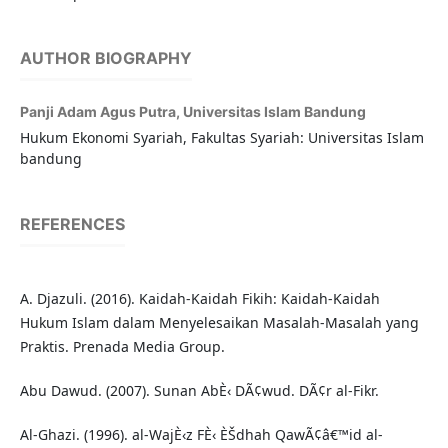
AUTHOR BIOGRAPHY
Panji Adam Agus Putra,
Universitas Islam Bandung
Hukum Ekonomi Syariah, Fakultas Syariah: Universitas Islam
bandung
REFERENCES
A. Djazuli. (2016). Kaidah-Kaidah Fikih: Kaidah-Kaidah
Hukum Islam dalam Menyelesaikan Masalah-Masalah yang
Praktis. Prenada Media Group.
Abu Dawud. (2007). Sunan AbÈ‹ DÃ¢wud. DÃ¢r al-Fikr.
Al-Ghazi. (1996). al-WajÈ‹z FÈ‹ ÈŠdhah QawÃ¢â€™id al-