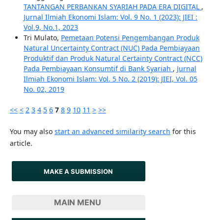
TANTANGAN PERBANKAN SYARIAH PADA ERA DIGITAL
,
Jurnal Ilmiah Ekonomi Islam: Vol. 9 No. 1 (2023): JIEI :
Vol.9, No.1, 2023
Tri Mulato,
Pemetaan Potensi Pengembangan Produk
Natural Uncertainty Contract (NUC) Pada Pembiayaan
Produktif dan Produk Natural Certainty Contract (NCC)
Pada Pembiayaan Konsumtif di Bank Syariah
,
Jurnal
Ilmiah Ekonomi Islam: Vol. 5 No. 2 (2019): JIEI, Vol. 05
No. 02, 2019
<<
<
2
3
4
5
6
7
8
9
10
11
>
>>
You may also
start an advanced similarity search
for this
article.
MAKE A SUBMISSION
MAIN MENU