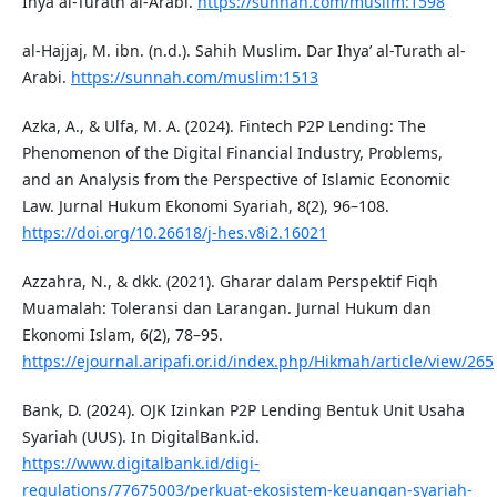
Ihya al-Turath al-Arabi.
https://sunnah.com/muslim:1598
al-Hajjaj, M. ibn. (n.d.). Sahih Muslim. Dar Ihya’ al-Turath al-
Arabi.
https://sunnah.com/muslim:1513
Azka, A., & Ulfa, M. A. (2024). Fintech P2P Lending: The
Phenomenon of the Digital Financial Industry, Problems,
and an Analysis from the Perspective of Islamic Economic
Law. Jurnal Hukum Ekonomi Syariah, 8(2), 96–108.
https://doi.org/10.26618/j‑hes.v8i2.16021
Azzahra, N., & dkk. (2021). Gharar dalam Perspektif Fiqh
Muamalah: Toleransi dan Larangan. Jurnal Hukum dan
Ekonomi Islam, 6(2), 78–95.
https://ejournal.aripafi.or.id/index.php/Hikmah/article/view/265
Bank, D. (2024). OJK Izinkan P2P Lending Bentuk Unit Usaha
Syariah (UUS). In DigitalBank.id.
https://www.digitalbank.id/digi-
regulations/77675003/perkuat-ekosistem-keuangan-syariah-