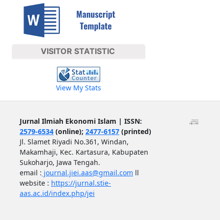
VISITOR STATISTIC
View My Stats
Jurnal Ilmiah Ekonomi Islam | ISSN:
2579-6534
(online);
2477-6157
(printed)
Jl. Slamet Riyadi No.361, Windan,
Makamhaji, Kec. Kartasura, Kabupaten
Sukoharjo, Jawa Tengah.
email :
journal.jiei.aas@gmail.com
ll
website :
https://jurnal.stie-
aas.ac.id/index.php/jei