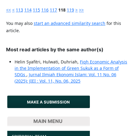
<<
<
113
114
115
116
117
118
119
>
>>
You may also
start an advanced similarity search
for this
article.
Most read articles by the same author(s)
Helin Syafitri, Hulwati, Duhriah,
Fiqh Economic Analysis
in the Implementation of Green Sukuk as a Form of
SDGs
,
Jurnal Ilmiah Ekonomi Islam: Vol. 11 No. 06
(2025): JIEI : Vol. 11, No. 06, 2025
MAKE A SUBMISSION
MAIN MENU