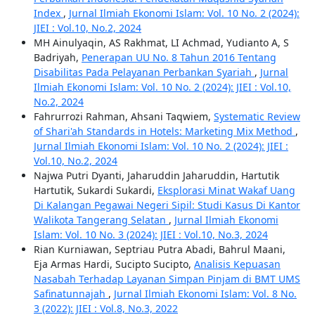
Index
,
Jurnal Ilmiah Ekonomi Islam: Vol. 10 No. 2 (2024):
JIEI : Vol.10, No.2, 2024
MH Ainulyaqin, AS Rakhmat, LI Achmad, Yudianto A, S
Badriyah,
Penerapan UU No. 8 Tahun 2016 Tentang
Disabilitas Pada Pelayanan Perbankan Syariah
,
Jurnal
Ilmiah Ekonomi Islam: Vol. 10 No. 2 (2024): JIEI : Vol.10,
No.2, 2024
Fahrurrozi Rahman, Ahsani Taqwiem,
Systematic Review
of Shari'ah Standards in Hotels: Marketing Mix Method
,
Jurnal Ilmiah Ekonomi Islam: Vol. 10 No. 2 (2024): JIEI :
Vol.10, No.2, 2024
Najwa Putri Dyanti, Jaharuddin Jaharuddin, Hartutik
Hartutik, Sukardi Sukardi,
Eksplorasi Minat Wakaf Uang
Di Kalangan Pegawai Negeri Sipil: Studi Kasus Di Kantor
Walikota Tangerang Selatan
,
Jurnal Ilmiah Ekonomi
Islam: Vol. 10 No. 3 (2024): JIEI : Vol.10, No.3, 2024
Rian Kurniawan, Septriau Putra Abadi, Bahrul Maani,
Eja Armas Hardi, Sucipto Sucipto,
Analisis Kepuasan
Nasabah Terhadap Layanan Simpan Pinjam di BMT UMS
Safinatunnajah
,
Jurnal Ilmiah Ekonomi Islam: Vol. 8 No.
3 (2022): JIEI : Vol.8, No.3, 2022