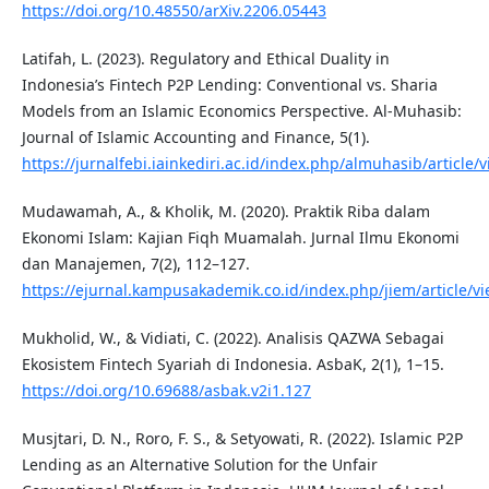
https://doi.org/10.48550/arXiv.2206.05443
Latifah, L. (2023). Regulatory and Ethical Duality in
Indonesia’s Fintech P2P Lending: Conventional vs. Sharia
Models from an Islamic Economics Perspective. Al-Muhasib:
Journal of Islamic Accounting and Finance, 5(1).
https://jurnalfebi.iainkediri.ac.id/index.php/almuhasib/article/
Mudawamah, A., & Kholik, M. (2020). Praktik Riba dalam
Ekonomi Islam: Kajian Fiqh Muamalah. Jurnal Ilmu Ekonomi
dan Manajemen, 7(2), 112–127.
https://ejurnal.kampusakademik.co.id/index.php/jiem/article/v
Mukholid, W., & Vidiati, C. (2022). Analisis QAZWA Sebagai
Ekosistem Fintech Syariah di Indonesia. AsbaK, 2(1), 1–15.
https://doi.org/10.69688/asbak.v2i1.127
Musjtari, D. N., Roro, F. S., & Setyowati, R. (2022). Islamic P2P
Lending as an Alternative Solution for the Unfair