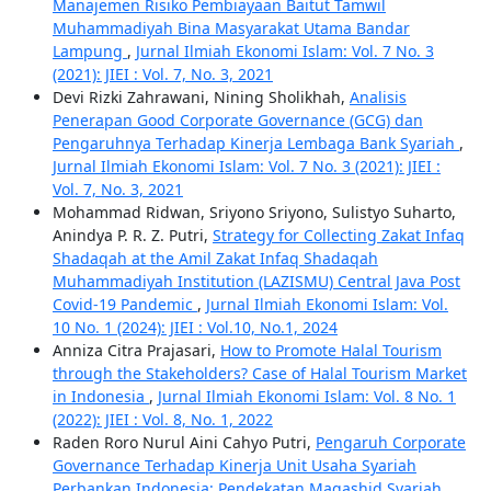
Manajemen Risiko Pembiayaan Baitut Tamwil
Muhammadiyah Bina Masyarakat Utama Bandar
Lampung
,
Jurnal Ilmiah Ekonomi Islam: Vol. 7 No. 3
(2021): JIEI : Vol. 7, No. 3, 2021
Devi Rizki Zahrawani, Nining Sholikhah,
Analisis
Penerapan Good Corporate Governance (GCG) dan
Pengaruhnya Terhadap Kinerja Lembaga Bank Syariah
,
Jurnal Ilmiah Ekonomi Islam: Vol. 7 No. 3 (2021): JIEI :
Vol. 7, No. 3, 2021
Mohammad Ridwan, Sriyono Sriyono, Sulistyo Suharto,
Anindya P. R. Z. Putri,
Strategy for Collecting Zakat Infaq
Shadaqah at the Amil Zakat Infaq Shadaqah
Muhammadiyah Institution (LAZISMU) Central Java Post
Covid-19 Pandemic
,
Jurnal Ilmiah Ekonomi Islam: Vol.
10 No. 1 (2024): JIEI : Vol.10, No.1, 2024
Anniza Citra Prajasari,
How to Promote Halal Tourism
through the Stakeholders? Case of Halal Tourism Market
in Indonesia
,
Jurnal Ilmiah Ekonomi Islam: Vol. 8 No. 1
(2022): JIEI : Vol. 8, No. 1, 2022
Raden Roro Nurul Aini Cahyo Putri,
Pengaruh Corporate
Governance Terhadap Kinerja Unit Usaha Syariah
Perbankan Indonesia: Pendekatan Maqashid Syariah