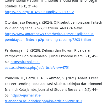
Conventional Platform in Indonesia. UUM Journal of Legal
Studies, 13(1), 21–43.
https://doi.org/10.32890/uumjls2022.13.1.2
Otoritas Jasa Keuanga. (2024). OJK sebut pembiayaan fintech
P2P lending capai Rp72,03 triliun. ANTARA News.
https://www.antaranews.com/berita/4369511/ojk-sebut-
pembiayaan-fintech-p2p-lending-capai-rp7203-triliun
Pardiansyah, E. (2020). Definisi dan Hukum Riba dalam
Perspektif Fiqh Muamalah. Jurnal Ekonomi Islam, 5(1), 45–
60.
https://jurnal.stie-
aas.ac.id/index.php/jei/article/view/4751
Prandika, H., Hardi, E. A., & Ahmad, S. (2021). Analisis Peer
To Peer Lending Pada Aplikasi Akulaku Ditinjau dari Ekonomi
Islam di Kota Jambi. Journal of Student Research, 2(2), 44–
53.
https://ejurnal.stie-
trianandra.ac.id/index.php/jsr/article/view/1819