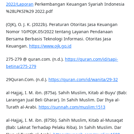
2022/Laporan
Perkembangan Keuangan Syariah Indonesia
%28LPKSI%29 2022.pdf
(OJK), O. J. K. (2022b). Peraturan Otoritas Jasa Keuangan
Nomor 10/POJK.05/2022 tentang Layanan Pendanaan
Bersama Berbasis Teknologi Informasi. Otoritas Jasa
Keuangan.
https://www.ojk.go.id
275-279 @ quran.com. (n.d.).
https://quran.com/id/sapi-
betina/275-279
29Quran.Com. (n.d.).
https://quran.com/id/wanita/29-32
al-Hajjaj, I. M. ibn. (875a). Sahih Muslim, Kitab al-Buyu‘ (Bab:
Larangan Jual Beli Gharar). In Sahih Muslim. Dar Ihya al-
Turath al-Arabi.
https://sunnah.com/muslim:1513
al-Hajjaj, I. M. ibn. (875b). Sahih Muslim, Kitab al-Musaqat
(Bab: Laknat Terhadap Pelaku Riba). In Sahih Muslim. Dar