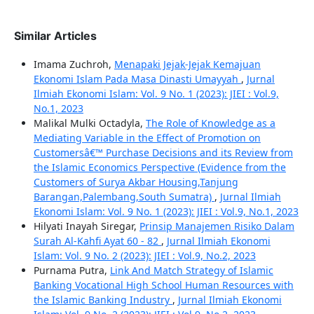
Similar Articles
Imama Zuchroh,
Menapaki Jejak-Jejak Kemajuan
Ekonomi Islam Pada Masa Dinasti Umayyah
,
Jurnal
Ilmiah Ekonomi Islam: Vol. 9 No. 1 (2023): JIEI : Vol.9,
No.1, 2023
Malikal Mulki Octadyla,
The Role of Knowledge as a
Mediating Variable in the Effect of Promotion on
Customersâ€™ Purchase Decisions and its Review from
the Islamic Economics Perspective (Evidence from the
Customers of Surya Akbar Housing,Tanjung
Barangan,Palembang,South Sumatra)
,
Jurnal Ilmiah
Ekonomi Islam: Vol. 9 No. 1 (2023): JIEI : Vol.9, No.1, 2023
Hilyati Inayah Siregar,
Prinsip Manajemen Risiko Dalam
Surah Al-Kahfi Ayat 60 - 82
,
Jurnal Ilmiah Ekonomi
Islam: Vol. 9 No. 2 (2023): JIEI : Vol.9, No.2, 2023
Purnama Putra,
Link And Match Strategy of Islamic
Banking Vocational High School Human Resources with
the Islamic Banking Industry
,
Jurnal Ilmiah Ekonomi