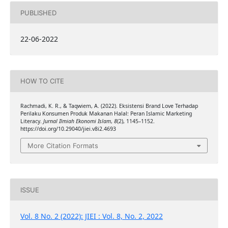
PUBLISHED
22-06-2022
HOW TO CITE
Rachmadi, K. R., & Taqwiem, A. (2022). Eksistensi Brand Love Terhadap
Perilaku Konsumen Produk Makanan Halal: Peran Islamic Marketing
Literacy.
Jurnal Ilmiah Ekonomi Islam
,
8
(2), 1145–1152.
https://doi.org/10.29040/jiei.v8i2.4693
More Citation Formats
ISSUE
Vol. 8 No. 2 (2022): JIEI : Vol. 8, No. 2, 2022