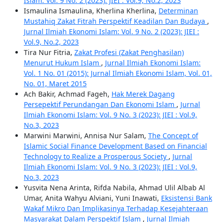
Islam: Vol. 9 No. 2 (2023): JIEI : Vol.9, No.2, 2023
Ismaulina Ismaulina, Kherlina Kherlina,
Determinan
Mustahiq Zakat Fitrah Perspektif Keadilan Dan Budaya
,
Jurnal Ilmiah Ekonomi Islam: Vol. 9 No. 2 (2023): JIEI :
Vol.9, No.2, 2023
Tira Nur Fitria,
Zakat Profesi (Zakat Penghasilan)
Menurut Hukum Islam
,
Jurnal Ilmiah Ekonomi Islam:
Vol. 1 No. 01 (2015): Jurnal Ilmiah Ekonomi Islam, Vol. 01,
No. 01, Maret 2015
Ach Bakir, Achmad Fageh,
Hak Merek Dagang
Persepektif Perundangan Dan Ekonomi Islam
,
Jurnal
Ilmiah Ekonomi Islam: Vol. 9 No. 3 (2023): JIEI : Vol.9,
No.3, 2023
Marwini Marwini, Annisa Nur Salam,
The Concept of
Islamic Social Finance Development Based on Financial
Technology to Realize a Prosperous Society
,
Jurnal
Ilmiah Ekonomi Islam: Vol. 9 No. 3 (2023): JIEI : Vol.9,
No.3, 2023
Yusvita Nena Arinta, Rifda Nabila, Ahmad Ulil Albab Al
Umar, Anita Wahyu Alviani, Yuni Inawati,
Eksistensi Bank
Wakaf Mikro Dan Implikasinya Terhadap Kesejahteraan
Masyarakat Dalam Perspektif Islam
,
Jurnal Ilmiah