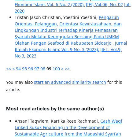
Ekonomi Islam: Vol. 6 No. 2 (2020): JIEI, Vol.06, No. 02 Juli
2020
Tristan Jason Christian, Yoestini Yoestini,
Pengaruh
Orientasi Pelanggan, Orientasi Kewirausahaan, dan
Lingkungan Industri Terhadap Kinerja Pemasaran
Syariah Melalui Keunggulan Bersaing Pada UMKM
Olahan Pangan Seafood di Kabupaten Sidoarjo
,
Jurnal
Ilmiah Ekonomi Islam: Vol. 9 No. 3 (2023): JIEI : Vol.9,
No.3, 2023
<<
<
94
95
96
97
98
99
100
>
>>
You may also
start an advanced similarity search
for this
article.
Most read articles by the same author(s)
Ahsani Taqwiem, Kartika Rose Rachmadi,
Cash Waqf
Linked Sukuk Financing in the Development of
Sustainable Agriculture from the Maqashid Syari'ah