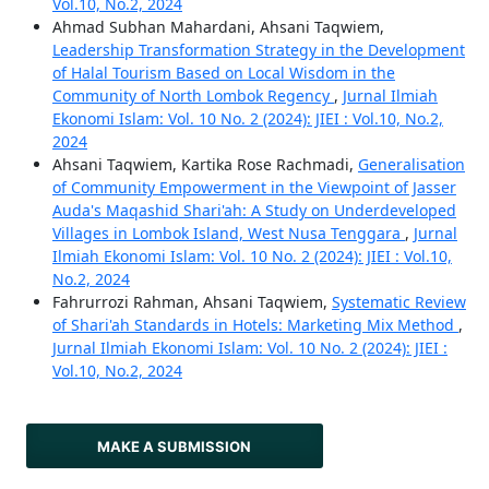
Vol.10, No.2, 2024
Ahmad Subhan Mahardani, Ahsani Taqwiem,
Leadership Transformation Strategy in the Development
of Halal Tourism Based on Local Wisdom in the
Community of North Lombok Regency
,
Jurnal Ilmiah
Ekonomi Islam: Vol. 10 No. 2 (2024): JIEI : Vol.10, No.2,
2024
Ahsani Taqwiem, Kartika Rose Rachmadi,
Generalisation
of Community Empowerment in the Viewpoint of Jasser
Auda's Maqashid Shari'ah: A Study on Underdeveloped
Villages in Lombok Island, West Nusa Tenggara
,
Jurnal
Ilmiah Ekonomi Islam: Vol. 10 No. 2 (2024): JIEI : Vol.10,
No.2, 2024
Fahrurrozi Rahman, Ahsani Taqwiem,
Systematic Review
of Shari'ah Standards in Hotels: Marketing Mix Method
,
Jurnal Ilmiah Ekonomi Islam: Vol. 10 No. 2 (2024): JIEI :
Vol.10, No.2, 2024
MAKE A SUBMISSION