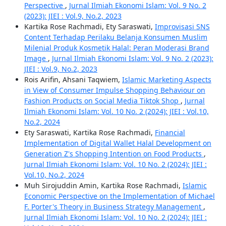
Perspective
,
Jurnal Ilmiah Ekonomi Islam: Vol. 9 No. 2
(2023): JIEI : Vol.9, No.2, 2023
Kartika Rose Rachmadi, Ety Saraswati,
Improvisasi SNS
Content Terhadap Perilaku Belanja Konsumen Muslim
Milenial Produk Kosmetik Halal: Peran Moderasi Brand
Image
,
Jurnal Ilmiah Ekonomi Islam: Vol. 9 No. 2 (2023):
JIEI : Vol.9, No.2, 2023
Rois Arifin, Ahsani Taqwiem,
Islamic Marketing Aspects
in View of Consumer Impulse Shopping Behaviour on
Fashion Products on Social Media Tiktok Shop
,
Jurnal
Ilmiah Ekonomi Islam: Vol. 10 No. 2 (2024): JIEI : Vol.10,
No.2, 2024
Ety Saraswati, Kartika Rose Rachmadi,
Financial
Implementation of Digital Wallet Halal Development on
Generation Z's Shopping Intention on Food Products
,
Jurnal Ilmiah Ekonomi Islam: Vol. 10 No. 2 (2024): JIEI :
Vol.10, No.2, 2024
Muh Sirojuddin Amin, Kartika Rose Rachmadi,
Islamic
Economic Perspective on the Implementation of Michael
F. Porter's Theory in Business Strategy Management
,
Jurnal Ilmiah Ekonomi Islam: Vol. 10 No. 2 (2024): JIEI :