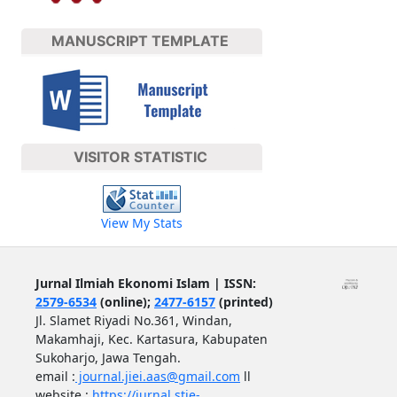
MANUSCRIPT TEMPLATE
VISITOR STATISTIC
View My Stats
Jurnal Ilmiah Ekonomi Islam | ISSN:
2579-6534
(online);
2477-6157
(printed)
Jl. Slamet Riyadi No.361, Windan,
Makamhaji, Kec. Kartasura, Kabupaten
Sukoharjo, Jawa Tengah.
email :
journal.jiei.aas@gmail.com
ll
website :
https://jurnal.stie-