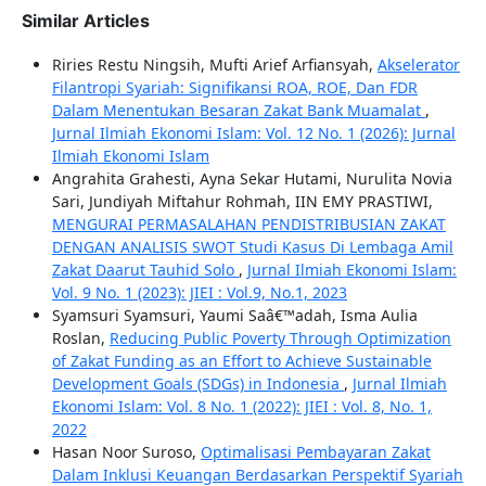
Similar Articles
Riries Restu Ningsih, Mufti Arief Arfiansyah,
Akselerator
Filantropi Syariah: Signifikansi ROA, ROE, Dan FDR
Dalam Menentukan Besaran Zakat Bank Muamalat
,
Jurnal Ilmiah Ekonomi Islam: Vol. 12 No. 1 (2026): Jurnal
Ilmiah Ekonomi Islam
Angrahita Grahesti, Ayna Sekar Hutami, Nurulita Novia
Sari, Jundiyah Miftahur Rohmah, IIN EMY PRASTIWI,
MENGURAI PERMASALAHAN PENDISTRIBUSIAN ZAKAT
DENGAN ANALISIS SWOT Studi Kasus Di Lembaga Amil
Zakat Daarut Tauhid Solo
,
Jurnal Ilmiah Ekonomi Islam:
Vol. 9 No. 1 (2023): JIEI : Vol.9, No.1, 2023
Syamsuri Syamsuri, Yaumi Saâ€™adah, Isma Aulia
Roslan,
Reducing Public Poverty Through Optimization
of Zakat Funding as an Effort to Achieve Sustainable
Development Goals (SDGs) in Indonesia
,
Jurnal Ilmiah
Ekonomi Islam: Vol. 8 No. 1 (2022): JIEI : Vol. 8, No. 1,
2022
Hasan Noor Suroso,
Optimalisasi Pembayaran Zakat
Dalam Inklusi Keuangan Berdasarkan Perspektif Syariah