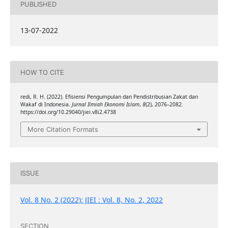
PUBLISHED
13-07-2022
HOW TO CITE
redi, R. H. (2022). Efisiensi Pengumpulan dan Pendistribusian Zakat dan
Wakaf di Indonesia.
Jurnal Ilmiah Ekonomi Islam
,
8
(2), 2076–2082.
https://doi.org/10.29040/jiei.v8i2.4738
More Citation Formats
ISSUE
Vol. 8 No. 2 (2022): JIEI : Vol. 8, No. 2, 2022
SECTION