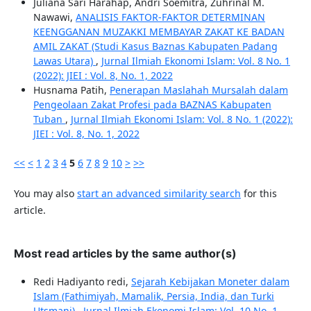
Juliana Sari Harahap, Andri Soemitra, Zuhrinal M.
Nawawi,
ANALISIS FAKTOR-FAKTOR DETERMINAN
KEENGGANAN MUZAKKI MEMBAYAR ZAKAT KE BADAN
AMIL ZAKAT (Studi Kasus Baznas Kabupaten Padang
Lawas Utara)
,
Jurnal Ilmiah Ekonomi Islam: Vol. 8 No. 1
(2022): JIEI : Vol. 8, No. 1, 2022
Husnama Patih,
Penerapan Maslahah Mursalah dalam
Pengeolaan Zakat Profesi pada BAZNAS Kabupaten
Tuban
,
Jurnal Ilmiah Ekonomi Islam: Vol. 8 No. 1 (2022):
JIEI : Vol. 8, No. 1, 2022
<<
<
1
2
3
4
5
6
7
8
9
10
>
>>
You may also
start an advanced similarity search
for this
article.
Most read articles by the same author(s)
Redi Hadiyanto redi,
Sejarah Kebijakan Moneter dalam
Islam (Fathimiyah, Mamalik, Persia, India, dan Turki
Utsmani)
,
Jurnal Ilmiah Ekonomi Islam: Vol. 10 No. 1