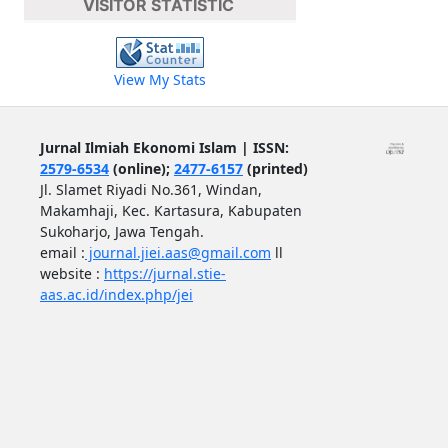
VISITOR STATISTIC
View My Stats
Jurnal Ilmiah Ekonomi Islam | ISSN:
2579-6534
(online);
2477-6157
(printed)
Jl. Slamet Riyadi No.361, Windan,
Makamhaji, Kec. Kartasura, Kabupaten
Sukoharjo, Jawa Tengah.
email :
journal.jiei.aas@gmail.com
ll
website :
https://jurnal.stie-
aas.ac.id/index.php/jei