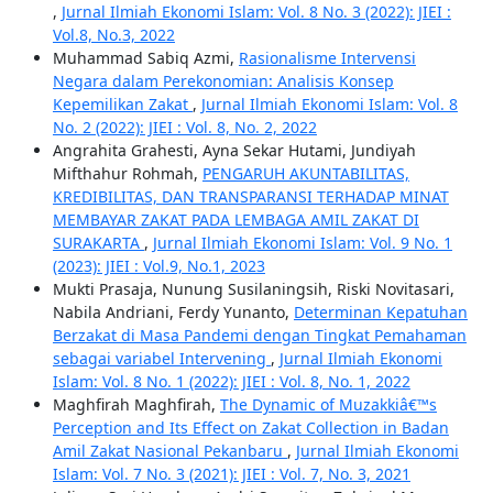
,
Jurnal Ilmiah Ekonomi Islam: Vol. 8 No. 3 (2022): JIEI :
Vol.8, No.3, 2022
Muhammad Sabiq Azmi,
Rasionalisme Intervensi
Negara dalam Perekonomian: Analisis Konsep
Kepemilikan Zakat
,
Jurnal Ilmiah Ekonomi Islam: Vol. 8
No. 2 (2022): JIEI : Vol. 8, No. 2, 2022
Angrahita Grahesti, Ayna Sekar Hutami, Jundiyah
Mifthahur Rohmah,
PENGARUH AKUNTABILITAS,
KREDIBILITAS, DAN TRANSPARANSI TERHADAP MINAT
MEMBAYAR ZAKAT PADA LEMBAGA AMIL ZAKAT DI
SURAKARTA
,
Jurnal Ilmiah Ekonomi Islam: Vol. 9 No. 1
(2023): JIEI : Vol.9, No.1, 2023
Mukti Prasaja, Nunung Susilaningsih, Riski Novitasari,
Nabila Andriani, Ferdy Yunanto,
Determinan Kepatuhan
Berzakat di Masa Pandemi dengan Tingkat Pemahaman
sebagai variabel Intervening
,
Jurnal Ilmiah Ekonomi
Islam: Vol. 8 No. 1 (2022): JIEI : Vol. 8, No. 1, 2022
Maghfirah Maghfirah,
The Dynamic of Muzakkiâ€™s
Perception and Its Effect on Zakat Collection in Badan
Amil Zakat Nasional Pekanbaru
,
Jurnal Ilmiah Ekonomi
Islam: Vol. 7 No. 3 (2021): JIEI : Vol. 7, No. 3, 2021