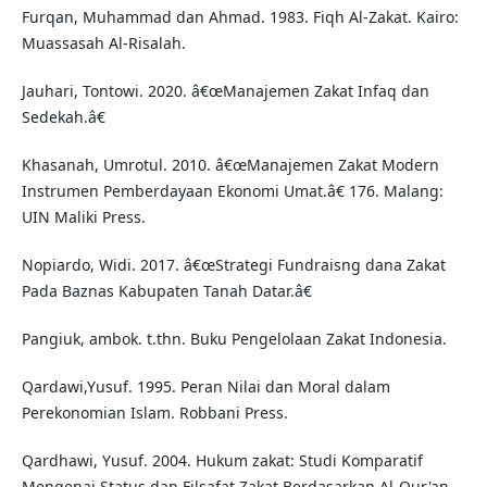
Furqan, Muhammad dan Ahmad. 1983. Fiqh Al-Zakat. Kairo:
Muassasah Al-Risalah.
Jauhari, Tontowi. 2020. â€œManajemen Zakat Infaq dan
Sedekah.â€
Khasanah, Umrotul. 2010. â€œManajemen Zakat Modern
Instrumen Pemberdayaan Ekonomi Umat.â€ 176. Malang:
UIN Maliki Press.
Nopiardo, Widi. 2017. â€œStrategi Fundraisng dana Zakat
Pada Baznas Kabupaten Tanah Datar.â€
Pangiuk, ambok. t.thn. Buku Pengelolaan Zakat Indonesia.
Qardawi,Yusuf. 1995. Peran Nilai dan Moral dalam
Perekonomian Islam. Robbani Press.
Qardhawi, Yusuf. 2004. Hukum zakat: Studi Komparatif
Mengenai Status dan Filsafat Zakat Berdasarkan Al-Qur'an