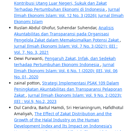
Kontribusi Utang Luar Negeri, Sukuk dan Zakat
Terhadap Pertumbuhan Ekonomi di Indonesia
,
Jurnal
Ilmiah Ekonomi Islam: Vol. 12 No. 3 (2026): Jurnal Ilmiah
Ekonomi Islam
Ruslan Abdul Ghofur, Suhendar Suhendar,
Analisis
Akuntabilitas dan Transparansi pada Organisasi
Pengelola Zakat dalam Memaksimalkan Potensi Zakat
,
Jurnal Ilmiah Ekonomi Islam: Vol. 7 No. 3 (2021): JIEI :
Vol. 7, No. 3, 2021
Dewi Purwanti,
Pengaruh Zakat, Infak, dan Sedekah
terhadap Pertumbuhan Ekonomi Indonesia
,
Jurnal
Ilmiah Ekonomi Islam: Vol. 6 No. 1 (2020): JIEI, Vol. 06
No. 01, 2020
zainal potton,
Strategi Implementasi PSAK 109 Dalam
Peningkatan Akuntabilitas dan Transparansi Pelaporan
Zakat
,
Jurnal Ilmiah Ekonomi Islam: Vol. 9 No. 2 (2023):
JIEI : Vol.9, No.2, 2023
Dul Candra, Baitul Hamdi, Sri Herianingrum, Hafidhotul
Amaliyah,
The Effect of Zakat Distribution and the
Growth of the Halal Industry on the Human
Development Index and Its Impact on Indonesia's