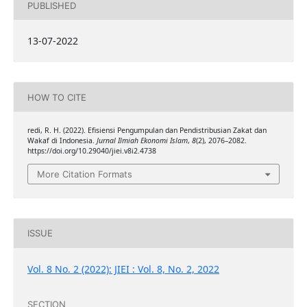
PUBLISHED
13-07-2022
HOW TO CITE
redi, R. H. (2022). Efisiensi Pengumpulan dan Pendistribusian Zakat dan
Wakaf di Indonesia.
Jurnal Ilmiah Ekonomi Islam
,
8
(2), 2076–2082.
https://doi.org/10.29040/jiei.v8i2.4738
More Citation Formats
ISSUE
Vol. 8 No. 2 (2022): JIEI : Vol. 8, No. 2, 2022
SECTION