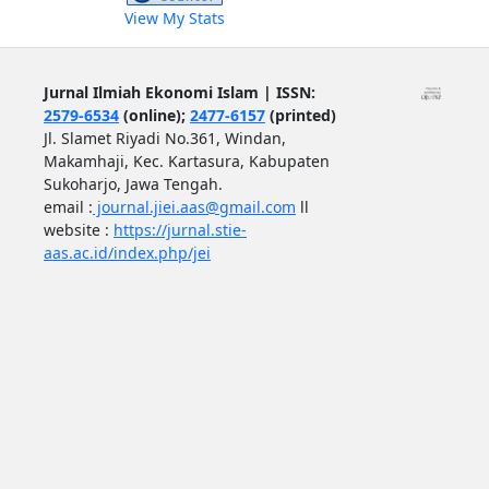
View My Stats
Jurnal Ilmiah Ekonomi Islam | ISSN:
2579-6534
(online);
2477-6157
(printed)
Jl. Slamet Riyadi No.361, Windan,
Makamhaji, Kec. Kartasura, Kabupaten
Sukoharjo, Jawa Tengah.
email :
journal.jiei.aas@gmail.com
ll
website :
https://jurnal.stie-
aas.ac.id/index.php/jei