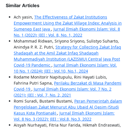
Similar Articles
Ach yasin,
The Effectiveness of Zakat Institutions
Empowerment Using the Zakat Village Index: Analysis in
Sumenep East Java
,
Jurnal Ilmiah Ekonomi Islam: Vol. 8
No. 1 (2022): JIEI : Vol. 8, No. 1, 2022
Mohammad Ridwan, Sriyono Sriyono, Sulistyo Suharto,
Anindya P. R. Z. Putri,
Strategy for Collecting Zakat Infaq
Shadaqah at the Amil Zakat Infaq Shadaqah
Muhammadiyah Institution (LAZISMU) Central Java Post
Covid-19 Pandemic
,
Jurnal Ilmiah Ekonomi Islam: Vol.
10 No. 1 (2024): JIEI : Vol.10, No.1, 2024
Rodame Monitorir Napitupulu, Rini Hayati Lubis,
Fahrina Putri Sapna,
Perilaku Berzakat di Masa Pandemi
Covid-19
,
Jurnal Ilmiah Ekonomi Islam: Vol. 7 No. 2
(2021): JIEI : Vol. 7, No. 2, 2021
Romi Suradi, Bustami Bustami,
Peran Pemerintah dalam
Pengelolaan Zakat Menurut Abu Ubaid Al Qasim (Studi
Kasus Kota Pontianak)
,
Jurnal Ilmiah Ekonomi Islam:
Vol. 8 No. 3 (2022): JIEI : Vol.8, No.3, 2022
Aisyah Nurhayati, Fitria Nur Farida, Hikmah Endraswati,