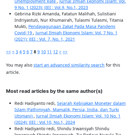
Unemployment Rate
,
Jurnal Ilmiah Ekonomi Islam: Vol.
9 No. 1 (2023): JIEI : Vol.9, No.1, 2023
Gebrina Rizki Amanda, Fatatun Malihah, Sulistiani
Indriyastuti, Nur Khumairah, Tulasmi Tulasmi, Titania
Mukti,
Pendayagunaan Zakat Pada Masa Pandemi
Covid-19
,
Jurnal Ilmiah Ekonomi Islam: Vol. 7 No. 1
(2021): JIEI : Vol. 7, No. 1, 2021
<<
<
3
4
5
6
7
8
9
10
11
12
>
>>
You may also
start an advanced similarity search
for this
article.
Most read articles by the same author(s)
Redi Hadiyanto redi,
Sejarah Kebijakan Moneter dalam
Islam (Fathimiyah, Mamalik, Persia, India, dan Turki
Utsmani)
,
Jurnal Ilmiah Ekonomi Islam: Vol. 10 No. 1
(2024): JIEI : Vol.10, No.1, 2024
Redi Hadiyanto redi, Shindu Irwansyah Shindu
Irwansyah Shindu Irwansyah, Zia Firdaus Nuzula Zia