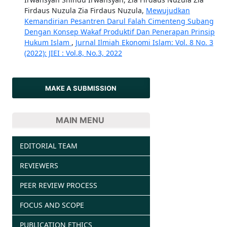
Firdaus Nuzula Zia Firdaus Nuzula,
Mewujudkan
Kemandirian Pesantren Darul Falah Cimenteng Subang
Dengan Konsep Wakaf Produktif Dan Penerapan Prinsip
Hukum Islam
,
Jurnal Ilmiah Ekonomi Islam: Vol. 8 No. 3
(2022): JIEI : Vol.8, No.3, 2022
MAKE A SUBMISSION
MAIN MENU
EDITORIAL TEAM
REVIEWERS
PEER REVIEW PROCESS
FOCUS AND SCOPE
PUBLICATION ETHICS