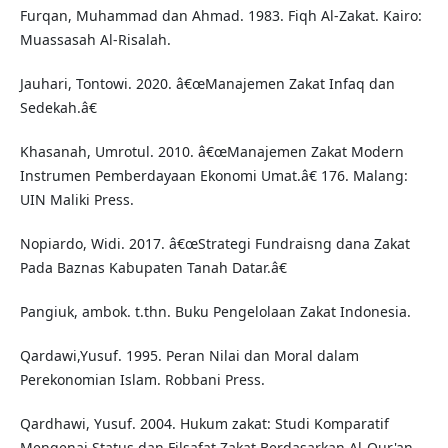
Furqan, Muhammad dan Ahmad. 1983. Fiqh Al-Zakat. Kairo:
Muassasah Al-Risalah.
Jauhari, Tontowi. 2020. â€œManajemen Zakat Infaq dan
Sedekah.â€
Khasanah, Umrotul. 2010. â€œManajemen Zakat Modern
Instrumen Pemberdayaan Ekonomi Umat.â€ 176. Malang:
UIN Maliki Press.
Nopiardo, Widi. 2017. â€œStrategi Fundraisng dana Zakat
Pada Baznas Kabupaten Tanah Datar.â€
Pangiuk, ambok. t.thn. Buku Pengelolaan Zakat Indonesia.
Qardawi,Yusuf. 1995. Peran Nilai dan Moral dalam
Perekonomian Islam. Robbani Press.
Qardhawi, Yusuf. 2004. Hukum zakat: Studi Komparatif
Mengenai Status dan Filsafat Zakat Berdasarkan Al-Qur'an