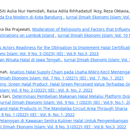
Siti Aulia Nur Hamidah, Raisa Adila Rihhadatull 'Aisy, Reza Oktavia,
ada Era Modern di Kota Bandung
,
Jurnal Ilmiah Ekonomi Islam: Vol.
ha Ika Prajawati,
Moderation of Religiosity and Factors that Influen
Destinations on Lombok Island
,
Jurnal Ilmiah Ekonomi Islam: Vol. 10 
 Actors Readiness for the Obligation to Implement Halal Certificat
i Islam: Vol. 9 No. 3 (2023): JIEI : Vol.9, No.3, 2023
n Wisata Halal di Jawa Tengah
,
Jurnal Ilmiah Ekonomi Islam: Vol. 
anah,
Analisis Halal Supply Chain pada Usaha Mikro Kecil Menenga
Ilmiah Ekonomi Islam: Vol. 7 No. 1 (2021): JIEI : Vol. 7, No. 1, 2021
ng, Green Halal Product, Halal Green Perceived Value Terhadap G
am: Vol. 8 No. 2 (2022): JIEI : Vol. 8, No. 2, 2022
 Sari,
Determinasi Pembelian Makanan Halal Melalui Platform Digi
Jurnal Ilmiah Ekonomi Islam: Vol. 9 No. 1 (2023): JIEI : Vol.9, No.1, 2
and Halal Products in The Mandalika Circuit Area Through Sharia
 No. 1 (2022): JIEI : Vol. 8, No. 1, 2022
Pelanggan di Kawasan Sentra Kuliner Halal Untuk Pengembangan
l Ilmiah Ekonomi Islam: Vol. 8 No. 3 (2022): JIEI : Vol.8, No.3, 2022