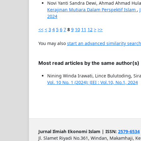
Novi Yanti Sandra Dewi, Ahmad Ahmad Hul
Kerajinan Mutiara Dalam Perspektif Islam
,
2024
<<
<
3
4
5
6
7
8
9
10
11
12
>
>>
You may also
start an advanced similarity searc
Most read articles by the same author(s)
Nining Winda Irawati, Lince Bulutoding, Sir
Vol. 10 No. 1 (2024): JIEI : Vol.10, No.1, 2024
Jurnal Ilmiah Ekonomi Islam | ISSN:
2579-6534
Jl. Slamet Riyadi No.361, Windan, Makamhaji, K