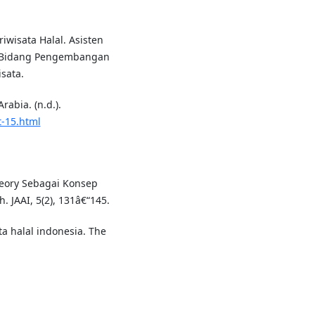
iwisata Halal. Asisten
 Bidang Pengembangan
sata.
abia. (n.d.).
t-15.html
heory Sebagai Konsep
JAAI, 5(2), 131â€“145.
ta halal indonesia. The