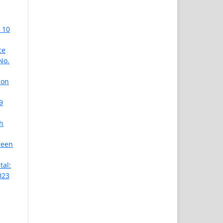
 10
ce
No.
ion
9
h
reen
tal:
023