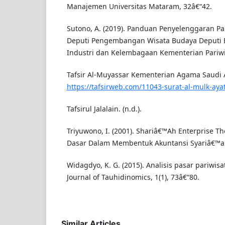
Manajemen Universitas Mataram, 32â€“42.
Sutono, A. (2019). Panduan Penyelenggaran Par
Deputi Pengembangan Wisata Budaya Deputi
Industri dan Kelembagaan Kementerian Pariwi
Tafsir Al-Muyassar Kementerian Agama Saudi Ar
https://tafsirweb.com/11043-surat-al-mulk-aya
Tafsirul Jalalain. (n.d.).
Triyuwono, I. (2001). Shariâ€™Ah Enterprise T
Dasar Dalam Membentuk Akuntansi Syariâ€™ah. 
Widagdyo, K. G. (2015). Analisis pasar pariwisa
Journal of Tauhidinomics, 1(1), 73â€“80.
Similar Articles