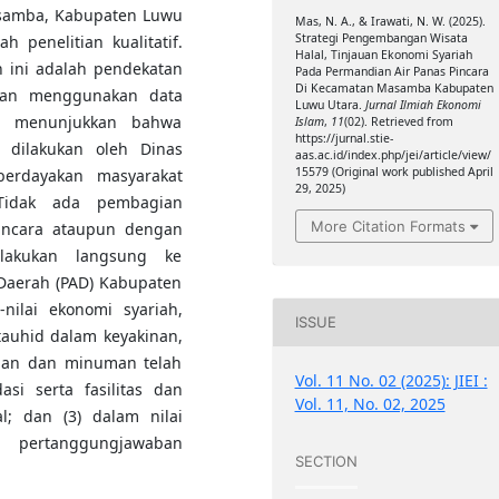
asamba, Kabupaten Luwu
Mas, N. A., & Irawati, N. W. (2025).
Strategi Pengembangan Wisata
h penelitian kualitatif.
Halal, Tinjauan Ekonomi Syariah
 ini adalah pendekatan
Pada Permandian Air Panas Pincara
Di Kecamatan Masamba Kabupaten
tian menggunakan data
Luwu Utara.
Jurnal Ilmiah Ekonomi
an menunjukkan bahwa
Islam
,
11
(02). Retrieved from
https://jurnal.stie-
 dilakukan oleh Dinas
aas.ac.id/index.php/jei/article/view/
15579 (Original work published April
erdayakan masyarakat
29, 2025)
Tidak ada pembagian
More Citation Formats
incara ataupun dengan
ilakukan langsung ke
Daerah (PAD) Kabupaten
-nilai ekonomi syariah,
ISSUE
 tauhid dalam keyakinan,
kanan dan minuman telah
Vol. 11 No. 02 (2025): JIEI :
i serta fasilitas dan
Vol. 11, No. 02, 2025
l; dan (3) dalam nilai
am pertanggungjawaban
SECTION