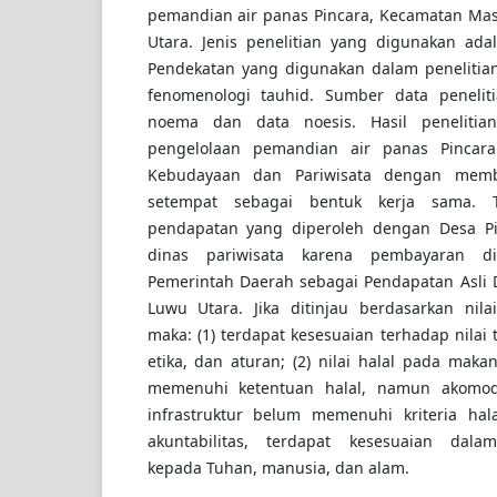
pemandian air panas Pincara, Kecamatan M
Utara. Jenis penelitian yang digunakan adala
Pendekatan yang digunakan dalam penelitian
fenomenologi tauhid. Sumber data peneli
noema dan data noesis. Hasil peneliti
pengelolaan pemandian air panas Pincara
Kebudayaan dan Pariwisata dengan memb
setempat sebagai bentuk kerja sama. 
pendapatan yang diperoleh dengan Desa P
dinas pariwisata karena pembayaran d
Pemerintah Daerah sebagai Pendapatan Asli 
Luwu Utara. Jika ditinjau berdasarkan nilai
maka: (1) terdapat kesesuaian terhadap nilai
etika, dan aturan; (2) nilai halal pada ma
memenuhi ketentuan halal, namun akomodas
infrastruktur belum memenuhi kriteria hala
akuntabilitas, terdapat kesesuaian dal
kepada Tuhan, manusia, dan alam.