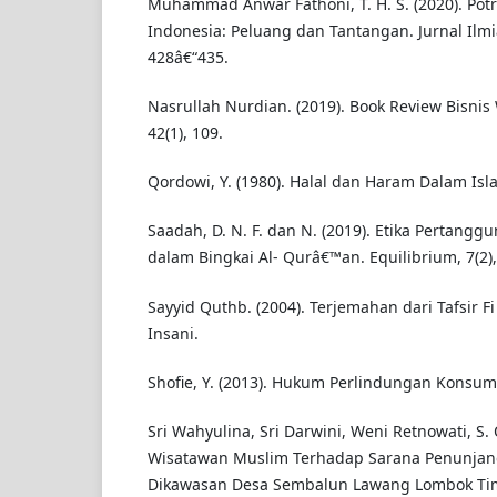
Muhammad Anwar Fathoni, T. H. S. (2020). Potre
Indonesia: Peluang dan Tantangan. Jurnal Ilmi
428â€“435.
Nasrullah Nurdian. (2019). Book Review Bisnis 
42(1), 109.
Qordowi, Y. (1980). Halal dan Haram Dalam Isl
Saadah, D. N. F. dan N. (2019). Etika Pertan
dalam Bingkai Al- Qurâ€™an. Equilibrium, 7(2),
Sayyid Quthb. (2004). Terjemahan dari Tafsir Fi
Insani.
Shofie, Y. (2013). Hukum Perlindungan Konsu
Sri Wahyulina, Sri Darwini, Weni Retnowati, S. 
Wisatawan Muslim Terhadap Sarana Penunjang
Dikawasan Desa Sembalun Lawang Lombok Timu