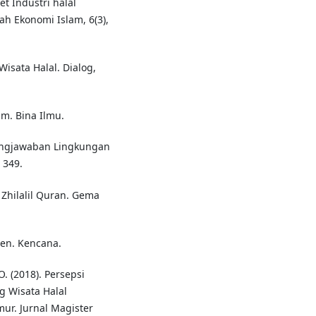
t Industri halal
ah Ekonomi Islam, 6(3),
Wisata Halal. Dialog,
am. Bina Ilmu.
ggungjawaban Lingkungan
 349.
 Zhilalil Quran. Gema
men. Kencana.
O. (2018). Persepsi
 Wisata Halal
r. Jurnal Magister