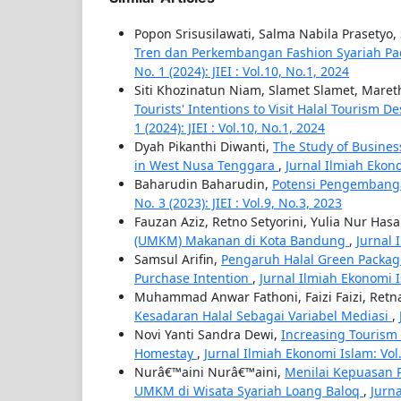
Popon Srisusilawati, Salma Nabila Prasetyo, 
Tren dan Perkembangan Fashion Syariah P
No. 1 (2024): JIEI : Vol.10, No.1, 2024
Siti Khozinatun Niam, Slamet Slamet, Maret
Tourists' Intentions to Visit Halal Tourism 
1 (2024): JIEI : Vol.10, No.1, 2024
Dyah Pikanthi Diwanti,
The Study of Business
in West Nusa Tenggara
,
Jurnal Ilmiah Ekonom
Baharudin Baharudin,
Potensi Pengembanga
No. 3 (2023): JIEI : Vol.9, No.3, 2023
Fauzan Aziz, Retno Setyorini, Yulia Nur Has
(UMKM) Makanan di Kota Bandung
,
Jurnal 
Samsul Arifin,
Pengaruh Halal Green Packagi
Purchase Intention
,
Jurnal Ilmiah Ekonomi Isl
Muhammad Anwar Fathoni, Faizi Faizi, Retna
Kesadaran Halal Sebagai Variabel Mediasi
,
Novi Yanti Sandra Dewi,
Increasing Tourism 
Homestay
,
Jurnal Ilmiah Ekonomi Islam: Vol. 8
Nurâ€™aini Nurâ€™aini,
Menilai Kepuasan 
UMKM di Wisata Syariah Loang Baloq
,
Jurna