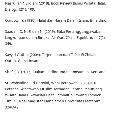
Nasrullah Nurdian. (2019). Book Review Bisnis Wisata Halal.
Dialog, 42(1), 109.
Qordowi, Y. (1980). Halal dan Haram Dalam Islam. Bina Ilmu.
Saadah, D. N. F. dan N. (2019). Etika Pertanggungjawaban
Lingkungan dalam Bingkai Al- Qurâ€™an. Equilibrium, 7(2),
349.
Sayyid Quthb. (2004). Terjemahan dari Tafsir Fi Zhilalil
Quran. Gema Insani.
Shofie, Y. (2013). Hukum Perlindungan Konsumen. Kencana.
Sri Wahyulina, Sri Darwini, Weni Retnowati, S. O. (2018).
Persepsi Wisatawan Muslim Terhadap Sarana Penunjang
Wisata Halal Dikawasan Desa Sembalun Lawang Lombok
Timur. Jurnal Magister Manajemen Universitas Mataram,
32â€“42.