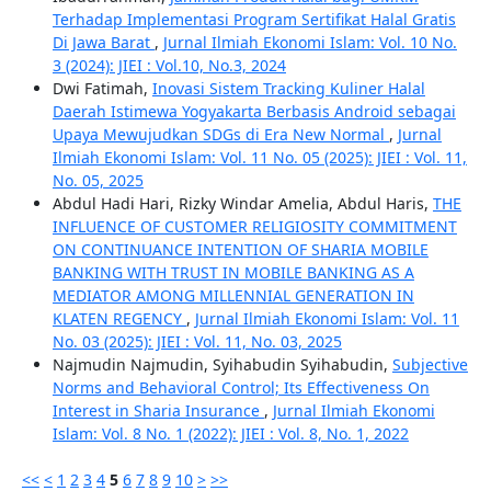
Terhadap Implementasi Program Sertifikat Halal Gratis
Di Jawa Barat
,
Jurnal Ilmiah Ekonomi Islam: Vol. 10 No.
3 (2024): JIEI : Vol.10, No.3, 2024
Dwi Fatimah,
Inovasi Sistem Tracking Kuliner Halal
Daerah Istimewa Yogyakarta Berbasis Android sebagai
Upaya Mewujudkan SDGs di Era New Normal
,
Jurnal
Ilmiah Ekonomi Islam: Vol. 11 No. 05 (2025): JIEI : Vol. 11,
No. 05, 2025
Abdul Hadi Hari, Rizky Windar Amelia, Abdul Haris,
THE
INFLUENCE OF CUSTOMER RELIGIOSITY COMMITMENT
ON CONTINUANCE INTENTION OF SHARIA MOBILE
BANKING WITH TRUST IN MOBILE BANKING AS A
MEDIATOR AMONG MILLENNIAL GENERATION IN
KLATEN REGENCY
,
Jurnal Ilmiah Ekonomi Islam: Vol. 11
No. 03 (2025): JIEI : Vol. 11, No. 03, 2025
Najmudin Najmudin, Syihabudin Syihabudin,
Subjective
Norms and Behavioral Control; Its Effectiveness On
Interest in Sharia Insurance
,
Jurnal Ilmiah Ekonomi
Islam: Vol. 8 No. 1 (2022): JIEI : Vol. 8, No. 1, 2022
<<
<
1
2
3
4
5
6
7
8
9
10
>
>>