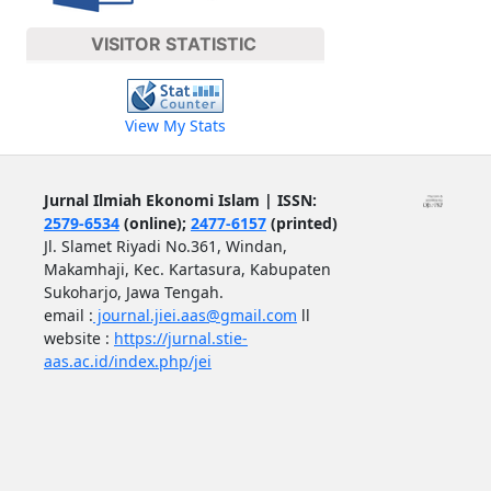
VISITOR STATISTIC
View My Stats
Jurnal Ilmiah Ekonomi Islam | ISSN:
2579-6534
(online);
2477-6157
(printed)
Jl. Slamet Riyadi No.361, Windan,
Makamhaji, Kec. Kartasura, Kabupaten
Sukoharjo, Jawa Tengah.
email :
journal.jiei.aas@gmail.com
ll
website :
https://jurnal.stie-
aas.ac.id/index.php/jei