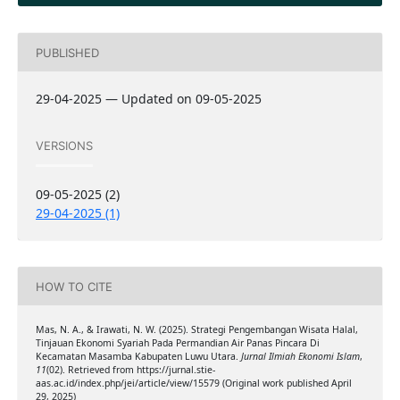
PUBLISHED
29-04-2025 — Updated on 09-05-2025
VERSIONS
09-05-2025 (2)
29-04-2025 (1)
HOW TO CITE
Mas, N. A., & Irawati, N. W. (2025). Strategi Pengembangan Wisata Halal,
Tinjauan Ekonomi Syariah Pada Permandian Air Panas Pincara Di
Kecamatan Masamba Kabupaten Luwu Utara.
Jurnal Ilmiah Ekonomi Islam
,
11
(02). Retrieved from https://jurnal.stie-
aas.ac.id/index.php/jei/article/view/15579 (Original work published April
29, 2025)