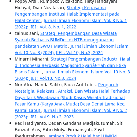
Poppy Arsil, Rumpoko Wicaksono, Hety Handayani
Hidayat, Dian Novitasari,
Strategi Kerjasama
Pengembangan Institusi Halal: Implementasi pada
Halal Center
,
Jurnal Ilmiah Ekonomi Islam: Vol. 8 No. 1
(2022): JIEI : Vol. 8, No. 1, 2022
zainus sani,
Strategi Pengembangan Desa Wisata
Syariah Berbasis BUMDes di NTB menggunakan
pendekatan SWOT Matrix
,
Jurnal Ilmiah Ekonomi Islam:
Vol. 10 No. 3 (2024): JIEI : Vol.10, No.3, 2024
Minarni Minarni,
Strategi Pengembangan Industri Halal
di Indonesia Berbasis Maqashid Syariâ€™ah dan Etika
Bisnis Islami
,
Jurnal Ilmiah Ekonomi Islam: Vol. 10 No. 3
(2024): JIEI : Vol.10, No.3, 2024
Nur Afria Nanda Safitri, Fauzi Arif Lubis,
Pengaruh
Nostalgia, Relaksasi, Atraksi, Dan Wisata Halal Terhadap
Daya Tarik Wisatawan (Studi Kasus Wisata Tradisional
Pasar Kamu (Karya Anak Muda) Desa Denai Lama Kec.
Pantai Labu)
,
Jurnal Ilmiah Ekonomi Islam: Vol. 9 No. 2
(2023): JIEI : Vol.9, No.2, 2023
Redi Hadiyanto, Deden Gandana Madjakusumah, Siti
Fauziah Azis, Fahri Mulya Firmansyah, Zayd
Ibadurrahman,
Jaminan Produk Halal bagi UMKM