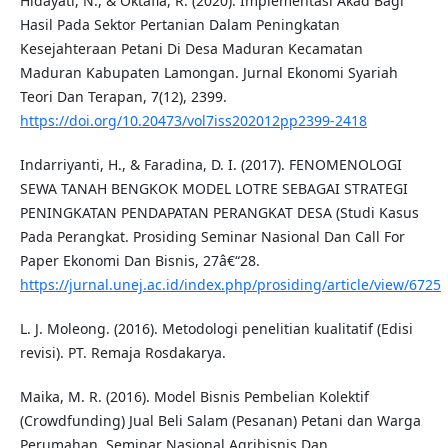
Hidayati, N., & Oktafia, R. (2020). Implementasi Akad Bagi
Hasil Pada Sektor Pertanian Dalam Peningkatan
Kesejahteraan Petani Di Desa Maduran Kecamatan
Maduran Kabupaten Lamongan. Jurnal Ekonomi Syariah
Teori Dan Terapan, 7(12), 2399.
https://doi.org/10.20473/vol7iss202012pp2399-2418
Indarriyanti, H., & Faradina, D. I. (2017). FENOMENOLOGI
SEWA TANAH BENGKOK MODEL LOTRE SEBAGAI STRATEGI
PENINGKATAN PENDAPATAN PERANGKAT DESA (Studi Kasus
Pada Perangkat. Prosiding Seminar Nasional Dan Call For
Paper Ekonomi Dan Bisnis, 27â€“28.
https://jurnal.unej.ac.id/index.php/prosiding/article/view/6725
L. J. Moleong. (2016). Metodologi penelitian kualitatif (Edisi
revisi). PT. Remaja Rosdakarya.
Maika, M. R. (2016). Model Bisnis Pembelian Kolektif
(Crowdfunding) Jual Beli Salam (Pesanan) Petani dan Warga
Perumahan. Seminar Nasional Agribisnis Dan