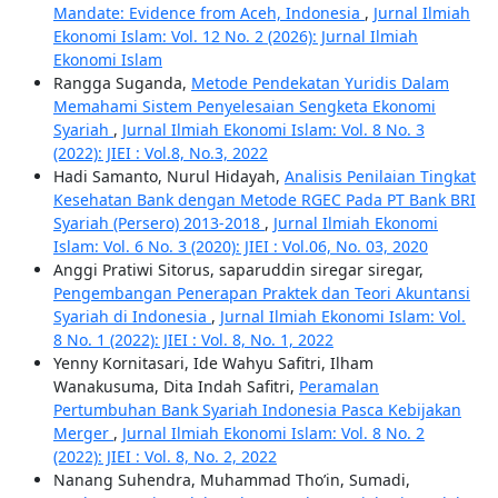
Mandate: Evidence from Aceh, Indonesia
,
Jurnal Ilmiah
Ekonomi Islam: Vol. 12 No. 2 (2026): Jurnal Ilmiah
Ekonomi Islam
Rangga Suganda,
Metode Pendekatan Yuridis Dalam
Memahami Sistem Penyelesaian Sengketa Ekonomi
Syariah
,
Jurnal Ilmiah Ekonomi Islam: Vol. 8 No. 3
(2022): JIEI : Vol.8, No.3, 2022
Hadi Samanto, Nurul Hidayah,
Analisis Penilaian Tingkat
Kesehatan Bank dengan Metode RGEC Pada PT Bank BRI
Syariah (Persero) 2013-2018
,
Jurnal Ilmiah Ekonomi
Islam: Vol. 6 No. 3 (2020): JIEI : Vol.06, No. 03, 2020
Anggi Pratiwi Sitorus, saparuddin siregar siregar,
Pengembangan Penerapan Praktek dan Teori Akuntansi
Syariah di Indonesia
,
Jurnal Ilmiah Ekonomi Islam: Vol.
8 No. 1 (2022): JIEI : Vol. 8, No. 1, 2022
Yenny Kornitasari, Ide Wahyu Safitri, Ilham
Wanakusuma, Dita Indah Safitri,
Peramalan
Pertumbuhan Bank Syariah Indonesia Pasca Kebijakan
Merger
,
Jurnal Ilmiah Ekonomi Islam: Vol. 8 No. 2
(2022): JIEI : Vol. 8, No. 2, 2022
Nanang Suhendra, Muhammad Tho’in, Sumadi,