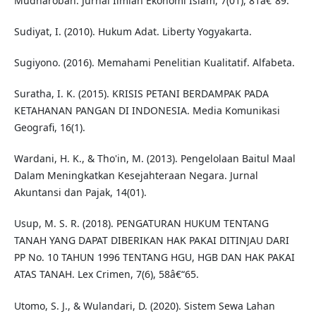
Mudharobah. Jurnal Ilmiah Ekonomi Islam, 7(01), 81â€“89.
Sudiyat, I. (2010). Hukum Adat. Liberty Yogyakarta.
Sugiyono. (2016). Memahami Penelitian Kualitatif. Alfabeta.
Suratha, I. K. (2015). KRISIS PETANI BERDAMPAK PADA
KETAHANAN PANGAN DI INDONESIA. Media Komunikasi
Geografi, 16(1).
Wardani, H. K., & Tho'in, M. (2013). Pengelolaan Baitul Maal
Dalam Meningkatkan Kesejahteraan Negara. Jurnal
Akuntansi dan Pajak, 14(01).
Usup, M. S. R. (2018). PENGATURAN HUKUM TENTANG
TANAH YANG DAPAT DIBERIKAN HAK PAKAI DITINJAU DARI
PP No. 10 TAHUN 1996 TENTANG HGU, HGB DAN HAK PAKAI
ATAS TANAH. Lex Crimen, 7(6), 58â€“65.
Utomo, S. J., & Wulandari, D. (2020). Sistem Sewa Lahan