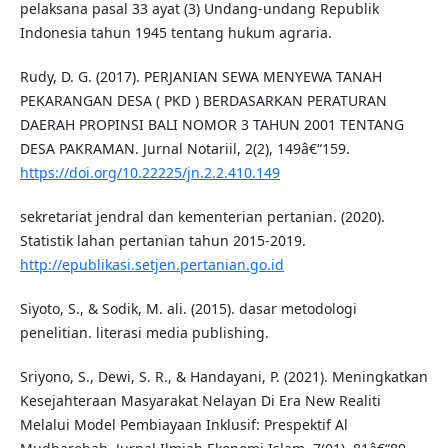
pelaksana pasal 33 ayat (3) Undang-undang Republik
Indonesia tahun 1945 tentang hukum agraria.
Rudy, D. G. (2017). PERJANIAN SEWA MENYEWA TANAH
PEKARANGAN DESA ( PKD ) BERDASARKAN PERATURAN
DAERAH PROPINSI BALI NOMOR 3 TAHUN 2001 TENTANG
DESA PAKRAMAN. Jurnal Notariil, 2(2), 149â€“159.
https://doi.org/10.22225/jn.2.2.410.149
sekretariat jendral dan kementerian pertanian. (2020).
Statistik lahan pertanian tahun 2015-2019.
http://epublikasi.setjen.pertanian.go.id
Siyoto, S., & Sodik, M. ali. (2015). dasar metodologi
penelitian. literasi media publishing.
Sriyono, S., Dewi, S. R., & Handayani, P. (2021). Meningkatkan
Kesejahteraan Masyarakat Nelayan Di Era New Realiti
Melalui Model Pembiayaan Inklusif: Prespektif Al