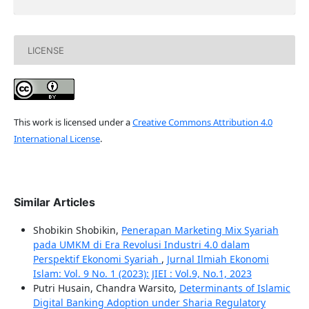
LICENSE
This work is licensed under a
Creative Commons Attribution 4.0
International License
.
Similar Articles
Shobikin Shobikin,
Penerapan Marketing Mix Syariah
pada UMKM di Era Revolusi Industri 4.0 dalam
Perspektif Ekonomi Syariah
,
Jurnal Ilmiah Ekonomi
Islam: Vol. 9 No. 1 (2023): JIEI : Vol.9, No.1, 2023
Putri Husain, Chandra Warsito,
Determinants of Islamic
Digital Banking Adoption under Sharia Regulatory