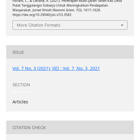
Fitriani, L., & Oktafia, R. (2021). Penerapan Akad Ijarah Tanah Kas Desa
Putat Tanggulangin Sidoarjo Untuk Meningkatkan Pendapatan
Masyarakat.
Jurnal Ilmiah Ekonomi Islam
,
7
(3), 1617–1628.
https://doi.org/10.29040/jiei.v7i3.3583
More Citation Formats
ISSUE
Vol. 7 No. 3 (2021): JIEI : Vol. 7, No. 3, 2021
SECTION
Articles
CITATION CHECK