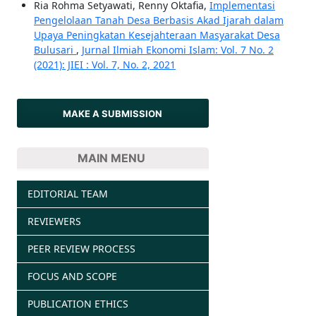
Ria Rohma Setyawati, Renny Oktafia,
Implementasi
Pengelolaan Tanah Desa Berbasis Akad Ijarah dalam
Upaya Peningkatan Kesejahteraan Masyarakat Desa
Bulusari
,
Jurnal Ilmiah Ekonomi Islam: Vol. 7 No. 2
(2021): JIEI : Vol. 7, No. 2, 2021
MAKE A SUBMISSION
MAIN MENU
EDITORIAL TEAM
REVIEWERS
PEER REVIEW PROCESS
FOCUS AND SCOPE
PUBLICATION ETHICS