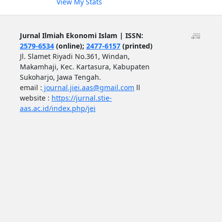
View My Stats
Jurnal Ilmiah Ekonomi Islam | ISSN:
2579-6534
(online);
2477-6157
(printed)
Jl. Slamet Riyadi No.361, Windan,
Makamhaji, Kec. Kartasura, Kabupaten
Sukoharjo, Jawa Tengah.
email :
journal.jiei.aas@gmail.com
ll
website :
https://jurnal.stie-
aas.ac.id/index.php/jei