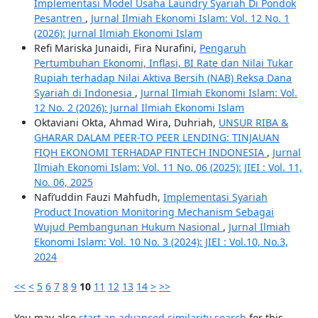
Implementasi Model Usaha Laundry Syariah Di Pondok
Pesantren
,
Jurnal Ilmiah Ekonomi Islam: Vol. 12 No. 1
(2026): Jurnal Ilmiah Ekonomi Islam
Refi Mariska Junaidi, Fira Nurafini,
Pengaruh
Pertumbuhan Ekonomi, Inflasi, BI Rate dan Nilai Tukar
Rupiah terhadap Nilai Aktiva Bersih (NAB) Reksa Dana
Syariah di Indonesia
,
Jurnal Ilmiah Ekonomi Islam: Vol.
12 No. 2 (2026): Jurnal Ilmiah Ekonomi Islam
Oktaviani Okta, Ahmad Wira, Duhriah,
UNSUR RIBA &
GHARAR DALAM PEER-TO PEER LENDING: TINJAUAN
FIQH EKONOMI TERHADAP FINTECH INDONESIA
,
Jurnal
Ilmiah Ekonomi Islam: Vol. 11 No. 06 (2025): JIEI : Vol. 11,
No. 06, 2025
Nafi’uddin Fauzi Mahfudh,
Implementasi Syariah
Product Inovation Monitoring Mechanism Sebagai
Wujud Pembangunan Hukum Nasional
,
Jurnal Ilmiah
Ekonomi Islam: Vol. 10 No. 3 (2024): JIEI : Vol.10, No.3,
2024
<<
<
5
6
7
8
9
10
11
12
13
14
>
>>
You may also
start an advanced similarity search
for this