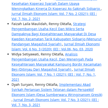
Kesehatan Koperasi Syariah Dalam Upaya
Meningkatkan Kinerja Di Koperasi As-Sakinah Sidoarjo
,
Jurnal Ilmiah Ekonomi Islam: Vol. 7 No. 2 (2021): JIEI :
Vol. 7, No. 2, 2021
Faizah Laila Maulidah, Renny Oktafia,
Strategi
Pengembangan Usaha Kecil Dan Mikro Serta
Dampaknya Bagi Kesejahteraan Masyarakat Di Desa
Kweden Kecamatan Tarik Kabupaten Sidoarjo (Menurut
Pandangan Maqashid Syariah)
,
Jurnal Ilmiah Ekonomi
Islam: Vol. 6 No. 3 (2020): JIEI : Vol.06, No. 03, 2020
Widya Setiyawati, Renny Oktafia,
Analisis
Pengembangan Usaha Kecil, Dan Menengah Pada
Kesejahteraan Masyarakat Kampung Bordir Kecamatan
Beji (Ditinjau Dari Maqashid Syariah)
,
Jurnal Ilmiah
Ekonomi Islam: Vol. 7 No. 1 (2021): JIEI : Vol. 7, No. 1,
2021
Dyah Suryani, Renny Oktafia,
Implementasi Akad
Syirkah Pertanian Sistem Telonan dalam Perspektif
Ekonomi Islam (Desa Sumberwaru Wringinanom Gresik)
,
Jurnal Ilmiah Ekonomi Islam: Vol. 7 No. 3 (2021): JIEI :
Vol. 7, No. 3, 2021