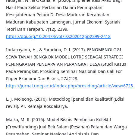
Hidayati, N., & Oktafia, R. (2020). Implementasi Akad Bagi
Hasil Pada Sektor Pertanian Dalam Peningkatan
Kesejahteraan Petani Di Desa Maduran Kecamatan
Maduran Kabupaten Lamongan. Jurnal Ekonomi Syariah
Teori Dan Terapan, 7(12), 2399.
https://doi.org/10.20473/vol7iss202012pp2399-2418
Indarriyanti, H., & Faradina, D. I. (2017). FENOMENOLOGI
SEWA TANAH BENGKOK MODEL LOTRE SEBAGAI STRATEGI
PENINGKATAN PENDAPATAN PERANGKAT DESA (Studi Kasus
Pada Perangkat. Prosiding Seminar Nasional Dan Call For
Paper Ekonomi Dan Bisnis, 27â€“28.
https://jurnal.unej.ac.id/index.php/prosiding/article/view/6725
L. J. Moleong. (2016). Metodologi penelitian kualitatif (Edisi
revisi). PT. Remaja Rosdakarya.
Maika, M. R. (2016). Model Bisnis Pembelian Kolektif
(Crowdfunding) Jual Beli Salam (Pesanan) Petani dan Warga
Perumahan. Seminar Nasional Agribisnis Dan