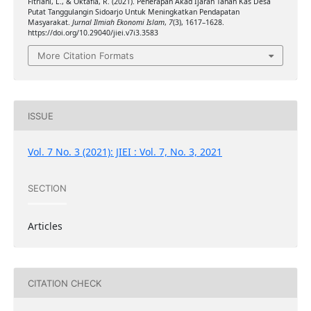
Fitriani, L., & Oktafia, R. (2021). Penerapan Akad Ijarah Tanah Kas Desa
Putat Tanggulangin Sidoarjo Untuk Meningkatkan Pendapatan
Masyarakat.
Jurnal Ilmiah Ekonomi Islam
,
7
(3), 1617–1628.
https://doi.org/10.29040/jiei.v7i3.3583
More Citation Formats
ISSUE
Vol. 7 No. 3 (2021): JIEI : Vol. 7, No. 3, 2021
SECTION
Articles
CITATION CHECK