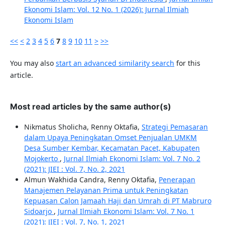
Ekonomi Islam: Vol. 12 No. 1 (2026): Jurnal Ilmiah
Ekonomi Islam
<<
<
2
3
4
5
6
7
8
9
10
11
>
>>
You may also
start an advanced similarity search
for this
article.
Most read articles by the same author(s)
Nikmatus Sholicha, Renny Oktafia,
Strategi Pemasaran
dalam Upaya Peningkatan Omset Penjualan UMKM
Desa Sumber Kembar, Kecamatan Pacet, Kabupaten
Mojokerto
,
Jurnal Ilmiah Ekonomi Islam: Vol. 7 No. 2
(2021): JIEI : Vol. 7, No. 2, 2021
Almun Wakhida Candra, Renny Oktafia,
Penerapan
Manajemen Pelayanan Prima untuk Peningkatan
Kepuasan Calon Jamaah Haji dan Umrah di PT Mabruro
Sidoarjo
,
Jurnal Ilmiah Ekonomi Islam: Vol. 7 No. 1
(2021): JIEI : Vol. 7, No. 1, 2021