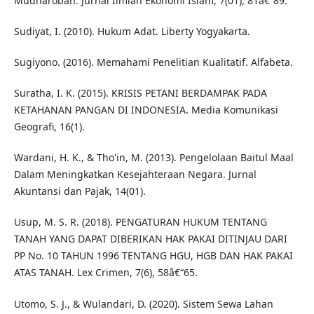
Mudharobah. Jurnal Ilmiah Ekonomi Islam, 7(01), 81â€“89.
Sudiyat, I. (2010). Hukum Adat. Liberty Yogyakarta.
Sugiyono. (2016). Memahami Penelitian Kualitatif. Alfabeta.
Suratha, I. K. (2015). KRISIS PETANI BERDAMPAK PADA
KETAHANAN PANGAN DI INDONESIA. Media Komunikasi
Geografi, 16(1).
Wardani, H. K., & Tho'in, M. (2013). Pengelolaan Baitul Maal
Dalam Meningkatkan Kesejahteraan Negara. Jurnal
Akuntansi dan Pajak, 14(01).
Usup, M. S. R. (2018). PENGATURAN HUKUM TENTANG
TANAH YANG DAPAT DIBERIKAN HAK PAKAI DITINJAU DARI
PP No. 10 TAHUN 1996 TENTANG HGU, HGB DAN HAK PAKAI
ATAS TANAH. Lex Crimen, 7(6), 58â€“65.
Utomo, S. J., & Wulandari, D. (2020). Sistem Sewa Lahan