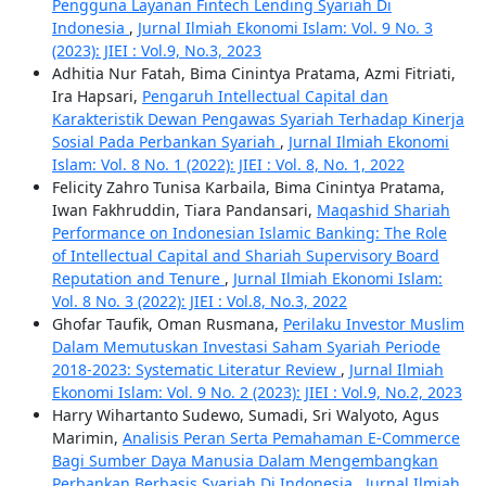
Pengguna Layanan Fintech Lending Syariah Di
Indonesia
,
Jurnal Ilmiah Ekonomi Islam: Vol. 9 No. 3
(2023): JIEI : Vol.9, No.3, 2023
Adhitia Nur Fatah, Bima Cinintya Pratama, Azmi Fitriati,
Ira Hapsari,
Pengaruh Intellectual Capital dan
Karakteristik Dewan Pengawas Syariah Terhadap Kinerja
Sosial Pada Perbankan Syariah
,
Jurnal Ilmiah Ekonomi
Islam: Vol. 8 No. 1 (2022): JIEI : Vol. 8, No. 1, 2022
Felicity Zahro Tunisa Karbaila, Bima Cinintya Pratama,
Iwan Fakhruddin, Tiara Pandansari,
Maqashid Shariah
Performance on Indonesian Islamic Banking: The Role
of Intellectual Capital and Shariah Supervisory Board
Reputation and Tenure
,
Jurnal Ilmiah Ekonomi Islam:
Vol. 8 No. 3 (2022): JIEI : Vol.8, No.3, 2022
Ghofar Taufik, Oman Rusmana,
Perilaku Investor Muslim
Dalam Memutuskan Investasi Saham Syariah Periode
2018-2023: Systematic Literatur Review
,
Jurnal Ilmiah
Ekonomi Islam: Vol. 9 No. 2 (2023): JIEI : Vol.9, No.2, 2023
Harry Wihartanto Sudewo, Sumadi, Sri Walyoto, Agus
Marimin,
Analisis Peran Serta Pemahaman E-Commerce
Bagi Sumber Daya Manusia Dalam Mengembangkan
Perbankan Berbasis Syariah Di Indonesia
,
Jurnal Ilmiah