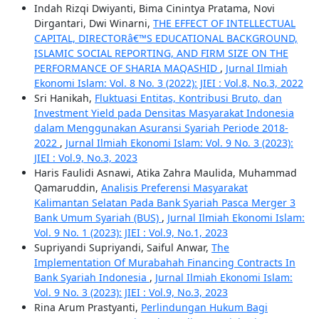
Indah Rizqi Dwiyanti, Bima Cinintya Pratama, Novi
Dirgantari, Dwi Winarni,
THE EFFECT OF INTELLECTUAL
CAPITAL, DIRECTORâ€™S EDUCATIONAL BACKGROUND,
ISLAMIC SOCIAL REPORTING, AND FIRM SIZE ON THE
PERFORMANCE OF SHARIA MAQASHID
,
Jurnal Ilmiah
Ekonomi Islam: Vol. 8 No. 3 (2022): JIEI : Vol.8, No.3, 2022
Sri Hanikah,
Fluktuasi Entitas, Kontribusi Bruto, dan
Investment Yield pada Densitas Masyarakat Indonesia
dalam Menggunakan Asuransi Syariah Periode 2018-
2022
,
Jurnal Ilmiah Ekonomi Islam: Vol. 9 No. 3 (2023):
JIEI : Vol.9, No.3, 2023
Haris Faulidi Asnawi, Atika Zahra Maulida, Muhammad
Qamaruddin,
Analisis Preferensi Masyarakat
Kalimantan Selatan Pada Bank Syariah Pasca Merger 3
Bank Umum Syariah (BUS)
,
Jurnal Ilmiah Ekonomi Islam:
Vol. 9 No. 1 (2023): JIEI : Vol.9, No.1, 2023
Supriyandi Supriyandi, Saiful Anwar,
The
Implementation Of Murabahah Financing Contracts In
Bank Syariah Indonesia
,
Jurnal Ilmiah Ekonomi Islam:
Vol. 9 No. 3 (2023): JIEI : Vol.9, No.3, 2023
Rina Arum Prastyanti,
Perlindungan Hukum Bagi