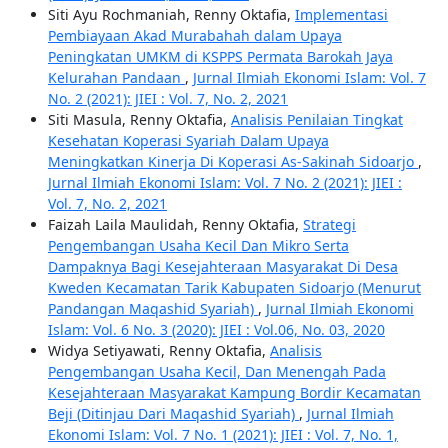
Siti Ayu Rochmaniah, Renny Oktafia,
Implementasi
Pembiayaan Akad Murabahah dalam Upaya
Peningkatan UMKM di KSPPS Permata Barokah Jaya
Kelurahan Pandaan
,
Jurnal Ilmiah Ekonomi Islam: Vol. 7
No. 2 (2021): JIEI : Vol. 7, No. 2, 2021
Siti Masula, Renny Oktafia,
Analisis Penilaian Tingkat
Kesehatan Koperasi Syariah Dalam Upaya
Meningkatkan Kinerja Di Koperasi As-Sakinah Sidoarjo
,
Jurnal Ilmiah Ekonomi Islam: Vol. 7 No. 2 (2021): JIEI :
Vol. 7, No. 2, 2021
Faizah Laila Maulidah, Renny Oktafia,
Strategi
Pengembangan Usaha Kecil Dan Mikro Serta
Dampaknya Bagi Kesejahteraan Masyarakat Di Desa
Kweden Kecamatan Tarik Kabupaten Sidoarjo (Menurut
Pandangan Maqashid Syariah)
,
Jurnal Ilmiah Ekonomi
Islam: Vol. 6 No. 3 (2020): JIEI : Vol.06, No. 03, 2020
Widya Setiyawati, Renny Oktafia,
Analisis
Pengembangan Usaha Kecil, Dan Menengah Pada
Kesejahteraan Masyarakat Kampung Bordir Kecamatan
Beji (Ditinjau Dari Maqashid Syariah)
,
Jurnal Ilmiah
Ekonomi Islam: Vol. 7 No. 1 (2021): JIEI : Vol. 7, No. 1,