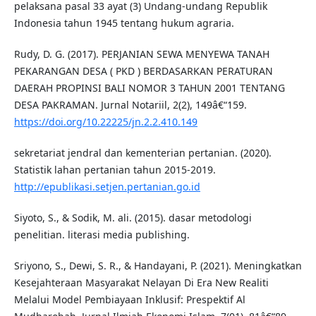
pelaksana pasal 33 ayat (3) Undang-undang Republik
Indonesia tahun 1945 tentang hukum agraria.
Rudy, D. G. (2017). PERJANIAN SEWA MENYEWA TANAH
PEKARANGAN DESA ( PKD ) BERDASARKAN PERATURAN
DAERAH PROPINSI BALI NOMOR 3 TAHUN 2001 TENTANG
DESA PAKRAMAN. Jurnal Notariil, 2(2), 149â€“159.
https://doi.org/10.22225/jn.2.2.410.149
sekretariat jendral dan kementerian pertanian. (2020).
Statistik lahan pertanian tahun 2015-2019.
http://epublikasi.setjen.pertanian.go.id
Siyoto, S., & Sodik, M. ali. (2015). dasar metodologi
penelitian. literasi media publishing.
Sriyono, S., Dewi, S. R., & Handayani, P. (2021). Meningkatkan
Kesejahteraan Masyarakat Nelayan Di Era New Realiti
Melalui Model Pembiayaan Inklusif: Prespektif Al