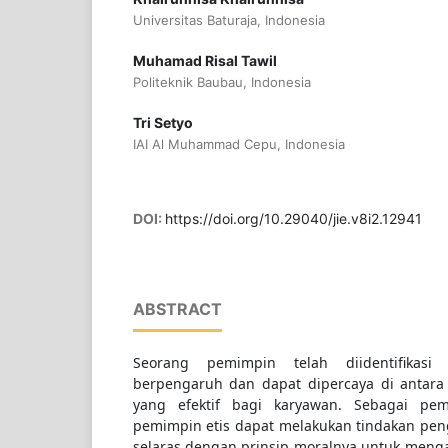
Universitas Baturaja, Indonesia
Muhamad Risal Tawil
Politeknik Baubau, Indonesia
Tri Setyo
IAI Al Muhammad Cepu, Indonesia
DOI:
https://doi.org/10.29040/jie.v8i2.12941
ABSTRACT
Seorang pemimpin telah diidentifikas
berpengaruh dan dapat dipercaya di antara 
yang efektif bagi karyawan. Sebagai pe
pemimpin etis dapat melakukan tindakan p
selaras dengan prinsip moralnya untuk men