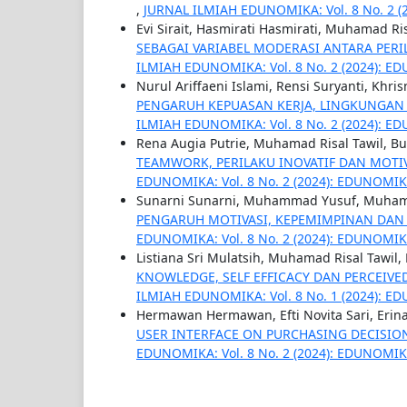
,
JURNAL ILMIAH EDUNOMIKA: Vol. 8 No. 2 
Evi Sirait, Hasmirati Hasmirati, Muhamad Ris
SEBAGAI VARIABEL MODERASI ANTARA PER
ILMIAH EDUNOMIKA: Vol. 8 No. 2 (2024): 
Nurul Ariffaeni Islami, Rensi Suryanti, Khr
PENGARUH KEPUASAN KERJA, LINGKUNGAN 
ILMIAH EDUNOMIKA: Vol. 8 No. 2 (2024): 
Rena Augia Putrie, Muhamad Risal Tawil, Bud
TEAMWORK, PERILAKU INOVATIF DAN MOTI
EDUNOMIKA: Vol. 8 No. 2 (2024): EDUNOMI
Sunarni Sunarni, Muhammad Yusuf, Muhamma
PENGARUH MOTIVASI, KEPEMIMPINAN DAN 
EDUNOMIKA: Vol. 8 No. 2 (2024): EDUNOMI
Listiana Sri Mulatsih, Muhamad Risal Tawil, L
KNOWLEDGE, SELF EFFICACY DAN PERCEIV
ILMIAH EDUNOMIKA: Vol. 8 No. 1 (2024): 
Hermawan Hermawan, Efti Novita Sari, Erina
USER INTERFACE ON PURCHASING DECISIO
EDUNOMIKA: Vol. 8 No. 2 (2024): EDUNOMI