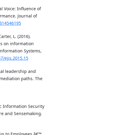
al Voice: Influence of
rmance. Journal of
6314546195
rter, L. (2016).
es on information
 Information Systems,
57/ejis.2015.15
ical leadership and
mediation paths. The
c Information Security
ure and Sensemaking.
ship to Employees â€™