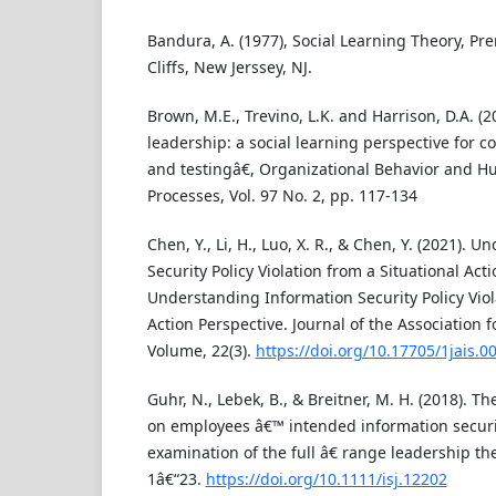
Bandura, A. (1977), Social Learning Theory, Pr
Cliffs, New Jerssey, NJ.
Brown, M.E., Trevino, L.K. and Harrison, D.A. (2
leadership: a social learning perspective for 
and testingâ€, Organizational Behavior and H
Processes, Vol. 97 No. 2, pp. 117-134
Chen, Y., Li, H., Luo, X. R., & Chen, Y. (2021).
Security Policy Violation from a Situational Act
Understanding Information Security Policy Viol
Action Perspective. Journal of the Association 
Volume, 22(3).
https://doi.org/10.17705/1jais.0
Guhr, N., Lebek, B., & Breitner, M. H. (2018). T
on employees â€™ intended information securi
examination of the full â€ range leadership th
1â€“23.
https://doi.org/10.1111/isj.12202