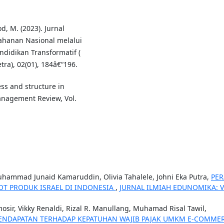
d, M. (2023). Jurnal
tahanan Nasional melalui
ndidikan Transformatif (
tra), 02(01), 184â€“196.
ess and structure in
nagement Review, Vol.
hammad Junaid Kamaruddin, Olivia Tahalele, Johni Eka Putra,
PE
OT PRODUK ISRAEL DI INDONESIA
,
JURNAL ILMIAH EDUNOMIKA: V
osir, Vikky Renaldi, Rizal R. Manullang, Muhamad Risal Tawil,
PENDAPATAN TERHADAP KEPATUHAN WAJIB PAJAK UMKM E-COMME