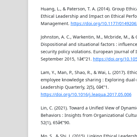
Huang, L., & Paterson, T. A. (2014). Group Ethic
Ethical Leadership and Impact on Ethical Perfo
Management.
https://doi.org/10.1177/014920
Johnston, A. C., Warkentin, M., Mcbride, M., & Ca
Dispositional and situational factors : influenc
security policy violations. European Journal of
September 2015, 1â€“21.
https://doi.org/10.10
Lam, Y., Man, P., Shao, R., & Wai, L. (2017). Eth
employee knowledge sharing : Exploring dual-
Leadership Quarterly, 2(5), 0â€“1.
https://doi.org/10.1016/j.leaqua.2017.05.006
Lin, C. (2021). Toward a Unified View of Dynami
Behaviors : Insights from Organizational Cult
52(1), 65â€“90.
Mo, S., & Shi, J. (2015). Linking Ethical Leader