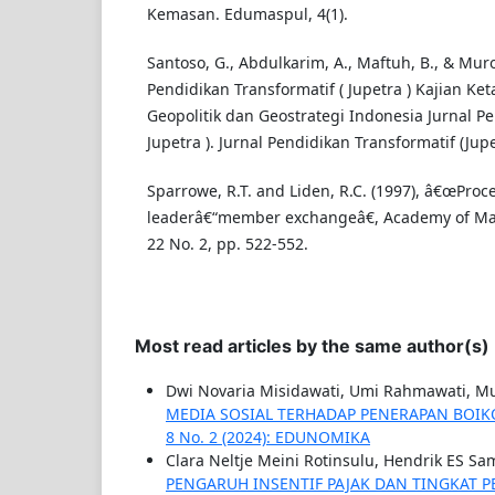
Kemasan. Edumaspul, 4(1).
Santoso, G., Abdulkarim, A., Maftuh, B., & Muro
Pendidikan Transformatif ( Jupetra ) Kajian Ke
Geopolitik dan Geostrategi Indonesia Jurnal Pe
Jupetra ). Jurnal Pendidikan Transformatif (Jupe
Sparrowe, R.T. and Liden, R.C. (1997), â€œProc
leaderâ€“member exchangeâ€, Academy of Ma
22 No. 2, pp. 522-552.
Most read articles by the same author(s)
Dwi Novaria Misidawati, Umi Rahmawati, Mu
MEDIA SOSIAL TERHADAP PENERAPAN BOIK
8 No. 2 (2024): EDUNOMIKA
Clara Neltje Meini Rotinsulu, Hendrik ES Sam
PENGARUH INSENTIF PAJAK DAN TINGKAT 