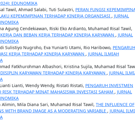
(2024): EDUNOMIKA
al Tawil, Ahmad Salabi, Tuti Sulastri,
PERAN FUNGSI KEPEMIMPIN
ILAKU KEPEMIMPINAN TERHADAP KINERJA ORGANISASI
,
JURNAL
EDUNOMIKA
isna Agung Cendekiawan, Riski Eko Ardianto, Muhamad Risal Tawil,
KERJA DAN BEBAN KERJA TERHADAP KINERJA KARYAWAN
,
JURNAL
EDUNOMIKA
i Sulistiyo Nugroho, Eva Yuniarti Utami, Rio Haribowo,
PENGARU
VASI KERJA TERHADAP KINERJA KARYAWAN
,
JURNAL ILMIAH
KA
d Fatkhurohman Albashori, Kristina Sujila, Muhamad Risal Tawi
DISIPLIN KARYAWAN TERHADAP KINERJA KARYAWAN
,
JURNAL ILM
KA
ianti Lianti, Wendy Wendy, Ristati Ristati,
PENGARUH INVESTMEN
ED RISK TERHADAP MINAT MAHASISWA INVESTASI SAHAM
,
JURNAL
EDUNOMIKA
 Alimin, Mila Diana Sari, Muhamad Risal Tawil,
THE INFLUENCE OF
NS WITH BRAND IMAGE AS A MODERATING VARIABLE
,
JURNAL ILM
KA