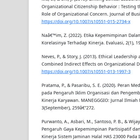
Organizational Citizenship Behavior : Testing 
Role of Organizational Concern. Journal of Busin
https://doi.org/10.1007/s10551-015-2734-x
Naâ€™im, Z. (2022). Etika Kepemimpinan Dalam
Korelasinya Terhadap Kinerja. Evaluasi, 2(1), 1
Neves, P., & Story, J. (2013). Ethical Leadership
Combined Indirect Effects on Organizational De
https://doi.org/10.1007/s10551-013-1997-3
Pratama, P., & Pasaribu, S. E. (2020). Peran Me
pada Pengaruh Iklim Organisasi dan Pengemb
Kinerja Karyawan. MANEGGGIO: Jurnal Ilmiah
3(September), 259â€“272.
Purwanto, A., Asbari, M., Santoso, P. B., & Wijaya
Pengaruh Gaya Kepemimpinan Partisipatif dan
Kinerja Sistem Jaminan Halal HAS 23000 Pada 