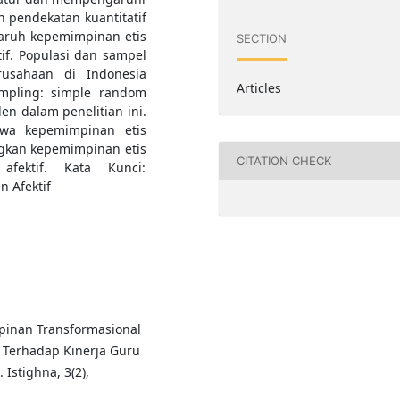
n pendekatan kuantitatif
aruh kepemimpinan etis
SECTION
if. Populasi dan sampel
rusahaan di Indonesia
Articles
mpling: simple random
en dalam penelitian ini.
hwa kepemimpinan etis
gkan kepemimpinan etis
CITATION CHECK
fektif. Kata Kunci:
 Afektif
pinan Transformasional
a Terhadap Kinerja Guru
stighna, 3(2),