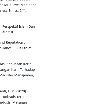
the Multilevel Mediation
ess Ethics, 2(4).
 Perspektif Islam Dan
95â€“210.
 and Reputation :
viance. J Bus Ethics.
diasi Kepuasan Kerja
angan Karir Terhadap
 Magister Manajemen,
nti, L. M. (2020).
 Otokratis Terhadap
Industri Makanan