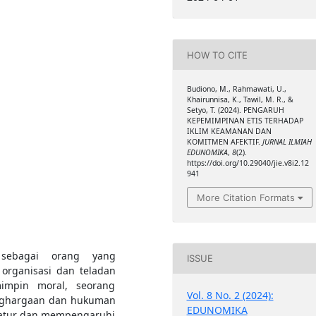
HOW TO CITE
Budiono, M., Rahmawati, U.,
Khairunnisa, K., Tawil, M. R., &
Setyo, T. (2024). PENGARUH
KEPEMIMPINAN ETIS TERHADAP
IKLIM KEAMANAN DAN
KOMITMEN AFEKTIF.
JURNAL ILMIAH
EDUNOMIKA
,
8
(2).
https://doi.org/10.29040/jie.v8i2.12
941
More Citation Formats
i sebagai orang yang
ISSUE
organisasi dan teladan
mimpin moral, seorang
Vol. 8 No. 2 (2024):
enghargaan dan hukuman
EDUNOMIKA
gatur dan mempengaruhi