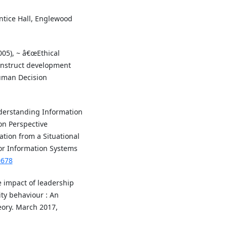
entice Hall, Englewood
005), ~ â€œEthical
construct development
uman Decision
 Understanding Information
ion Perspective
ation from a Situational
for Information Systems
0678
he impact of leadership
ty behaviour : An
eory. March 2017,